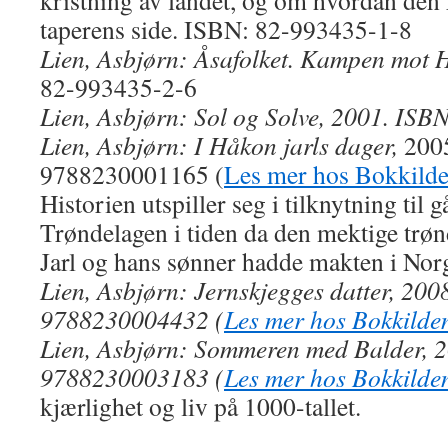
kristning av landet, og om hvordan den 
taperens side. ISBN: 82-993435-1-8
Lien, Asbjørn: Åsafolket. Kampen mot H
82-993435-2-6
Lien, Asbjørn: Sol og Solve, 2001. IS
Lien, Asbjørn: I Håkon jarls dager,
200
9788230001165 (
Les mer hos Bokkild
Historien utspiller seg i tilknytning til
Trøndelagen i tiden da den mektige tr
Jarl og hans sønner hadde makten i Nor
Lien, Asbjørn: Jernskjegges datter, 200
9788230004432 (
Les mer hos Bokkilde
Lien, Asbjørn: Sommeren med Balder, 
9788230003183 (
Les mer hos Bokkilde
kjærlighet og liv på 1000-tallet.