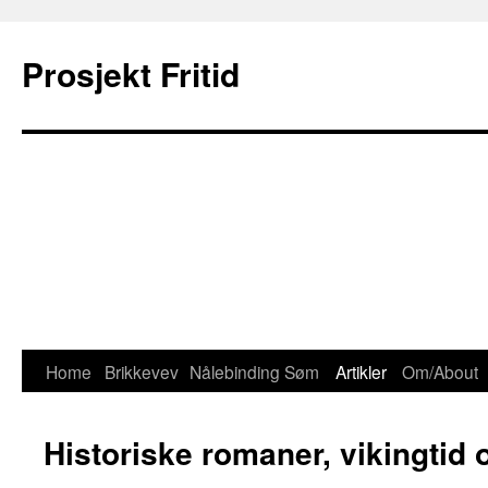
Prosjekt Fritid
Home
Brikkevev
Nålebinding
Søm
Artikler
Om/About
Skip
to
Historiske romaner, vikingtid 
content