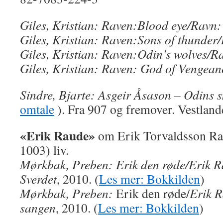
Giles, Kristian: Raven:Blood eye/Ravn
Giles, Kristian: Raven:Sons of thunde
Giles, Kristian: Raven:Odin’s wolves/R
Giles, Kristian: Raven: God of Venge
Sindre, Bjarte: Asgeir Åsason – Odins 
omtale
). Fra 907 og fremover. Vestland
«
Erik Raude
»
om Erik Torvaldsson Rau
1003) liv.
Mørkbak, Preben: Erik den røde/Erik R
Sverdet
, 2010. (
Les mer: Bokkilden
)
Mørkbak, Preben:
Erik den røde/
Erik 
sangen
, 2010. (
Les mer: Bokkilden
)