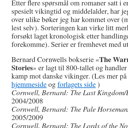
Etter flere spørsmål om romaner satt i en
spesielt vikingtid og middelalder, har je
over ulike bøker jeg har kommet over (
lest selv). Sorteringen kan virke litt me
forsøkt laget kronologisk etter handling
forekomme). Serier er fremhevet med uth
The Warr
Bernard Cornwells bokserie «
Stories
» er lagt til 800-tallet og hand
kamp mot danske vikinger. (Les mer p
hjemmeside
og
forlagets side
)
Cornwell, Bernard: The Last Kingdom/De
2004/2008
Cornwell, Bernard: The Pale Horseman/
2005/2009
Cornwell, Bernard: The Lords of the No