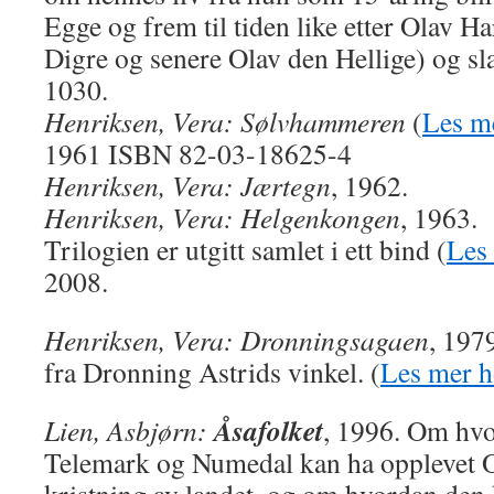
Egge og frem til tiden like etter Olav H
Digre og senere Olav den Hellige) og sla
1030.
Henriksen, Vera: Sølvhammeren
(
Les m
1961 ISBN 82-03-18625-4
Henriksen, Vera: Jærtegn
, 1962.
Henriksen, Vera: Helgenkongen
, 1963.
Trilogien er utgitt samlet i ett bind (
Les
2008.
Henriksen, Vera: Dronningsagaen
, 197
fra Dronning Astrids vinkel. (
Les mer 
Åsafolket
Lien, Asbjørn:
, 1996. Om hvo
Telemark og Numedal kan ha opplevet O