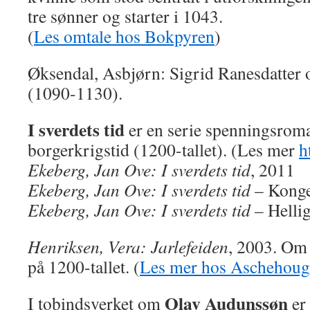
tre sønner og starter i 1043.
(
Les omtale hos Bokpyren
)
Øksendal, Asbjørn: Sigrid Ranesdatter 
(1090-1130).
I sverdets tid
er en serie spenningsroma
borgerkrigstid (1200-tallet). (Les mer
h
Ekeberg, Jan Ove: I sverdets tid
, 2011
Ekeberg, Jan Ove: I sverdets tid
– Konge
Ekeberg, Jan Ove: I sverdets tid
– Helli
Henriksen, Vera: Jarlefeiden
, 2003. Om 
på 1200-tallet. (
Les mer hos Aschehoug
Olav Audunssøn
I tobindsverket om
er 