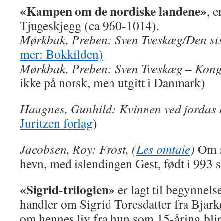
«
Kampen om de nordiske landene
»
, 
Tjugeskjegg (ca 960-1014).
Mørkbak, Preben: Sven Tveskæg/Den sis
mer: Bokkilden)
Mørkbak, Preben: Sven Tveskæg – Kong
ikke på norsk, men utgitt i Danmark)
Haugnes, Gunhild: Kvinnen ved jordas 
Juritzen forlag
)
Jacobsen, Roy: Frost, (
Les omtale
)
Om s
hevn, med islendingen Gest, født i 993
«Sigrid-trilogien»
er lagt til begynnels
handler om Sigrid Toresdatter fra Bjar
om hennes liv fra hun som 15-åring blir 