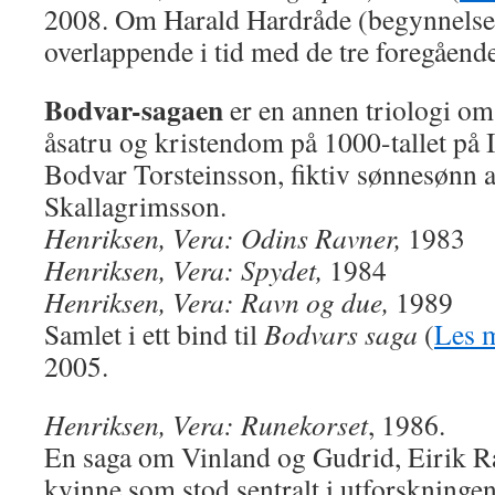
2008. Om Harald Hardråde (begynnelsen 
overlappende i tid med de tre foregående 
Bodvar-sagaen
er en annen triologi o
åsatru og kristendom på 1000-tallet på 
Bodvar Torsteinsson, fiktiv sønnesønn a
Skallagrimsson.
Henriksen, Vera:
Odins Ravner,
1983
Henriksen, Vera: Spydet,
1984
Henriksen, Vera: Ravn og due,
1989
Samlet i ett bind til
Bodvars saga
(
Les 
2005.
Henriksen, Vera: Runekorset
, 1986.
En saga om Vinland og Gudrid, Eirik Ra
kvinne som stod sentralt i utforskninge