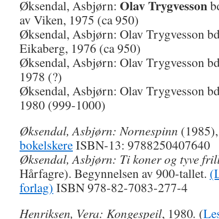
Olav Trygvesson
Øksendal, Asbjørn:
bd
av Viken, 1975 (ca 950)
Øksendal, Asbjørn: Olav Trygvesson bd 
Eikaberg, 1976 (ca 950)
Øksendal, Asbjørn: Olav Trygvesson bd 
1978 (?)
Øksendal, Asbjørn: Olav Trygvesson bd 
1980 (999-1000)
Øksendal, Asbjørn: Nornespinn
(1985)
bokelskere
ISBN-13: 9788250407640
Øksendal, Asbjørn: Ti koner og tyve fril
Hårfagre). Begynnelsen av 900-tallet.
(
forlag)
ISBN 978-82-7083-277-4
Henriksen, Vera: Kongespeil
, 1980
.
(
Le