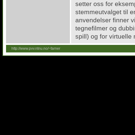
setter oss for eksem
stemmeutvalget til e
anvendelser finner vi
tegnefilmer og dubbi
spill) og for virtuel
http://www.pvv.ntnu.no/~farner