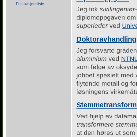
Publikasjonsliste
Jeg tok
sivilingeniør
diplomoppgaven o
superleder
ved
Unive
Doktoravhandling
Jeg forsvarte grade
aluminium
ved
NTN
som følge av oksyder
jobbet spesielt med
flytende metall og 
løsningens virkemåt
Stemmetransform
Ved hjelp av datamas
transformere stemm
at den høres ut som