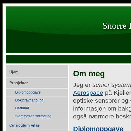
Snorre 
Om meg
Hjem
Prosjekter
Jeg er
senior system
Aerospace
på Kjeller
Diplomoppgave
optiske sensorer og
Doktoravhandling
informasjon om bakgr
Harmbal
også nærmere beskri
Stemmetransformering
Curriculum vitae
Diplomoppgave