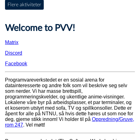
Flere aktiviteter
Welcome to PVV!
Matrix
Discord
Facebook
Programvareverkstedet er en sosial arena for
datainteresserte og andre folk som vil beskrive seg selv
som nerder. Vi har masse brettspill,
programmeringskvelder, og ukentlige anime-visninger.
Lokalene våre byr på arbeidsplasser, et par terminaler, og
et koserom utstyrt med sofa, TV og spillkonsoller. Dette er
åpent for alle på NTNU, så hvis dette høres ut som noe for
deg, gjerne stikk innom! Vi holder til på
Oppredning/Gruve,
rom 247
. Vel møtt!