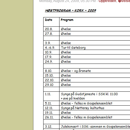
Monday, August 24, 2009, 05:30 PM -
Opptreden
,
�vels