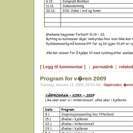
[ Legg til kommentar ]
|
permalink
|
related
Program for v�ren 2009
Tuesday, January 13, 2009, 09:54 AM -
Opptreden
,
�vel