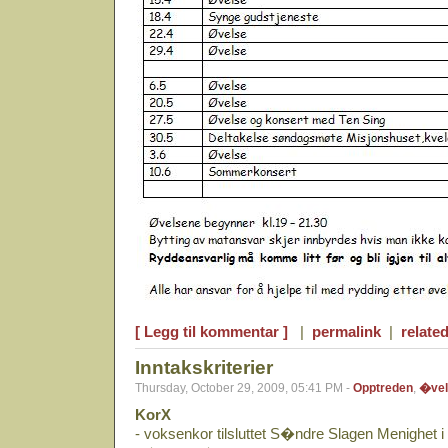
[ Legg til kommentar ]
|
permalink
|
related
Inntakskriterier
Thursday, October 29, 2009, 05:41 PM -
Opptreden
,
�vel
KorX
- voksenkor tilsluttet S�ndre Slagen Menighet