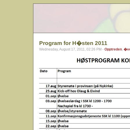
Program for H�sten 2011
Wednesday, August 17, 2011, 02:26 PM -
Opptreden
,
�ve