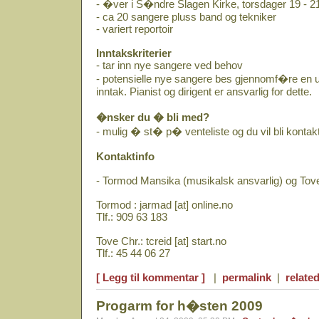
- �ver i S�ndre Slagen Kirke, torsdager 19 - 2
- ca 20 sangere pluss band og tekniker
- variert reportoir
Inntakskriterier
- tar inn nye sangere ved behov
- potensielle nye sangere bes gjennomf�re en 
inntak. Pianist og dirigent er ansvarlig for dette.
�nsker du � bli med?
- mulig � st� p� venteliste og du vil bli kontakt
Kontaktinfo
- Tormod Mansika (musikalsk ansvarlig) og Tove 
Tormod : jarmad [at] online.no
Tlf.: 909 63 183
Tove Chr.: tcreid [at] start.no
Tlf.: 45 44 06 27
[ Legg til kommentar ]
|
permalink
|
related
Progarm for h�sten 2009