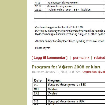
[ Legg til kommentar ]
|
permalink
|
related
Program for V�ren 2008 er klart
Thursday, January 31, 2008, 11:09 AM -
Opptreden
,
�vel