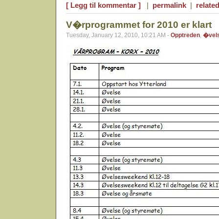
[ Legg til kommentar ]
|
permalink
|
related
V�rprogrammet for 2010 er klart
Tuesday, January 12, 2010, 10:21 AM -
Opptreden
,
�vel