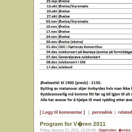
[ Legg til kommentar ]
|
permalink
|
related
Program for V�ren 2011
Friday, January 21, 2011, 10:29 AM -
Opptreden
,
�velse