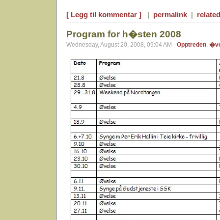
[ Legg til kommentar ]
|
permalink
|
related
Program for h�sten 2008
Wednesday, August 20, 2008, 09:04 AM -
Opptreden
,
�ve