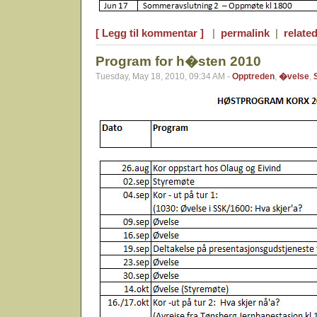
[ Legg til kommentar ]
|
permalink
|
related
Program for h�sten 2010
Tuesday, May 18, 2010, 09:34 AM -
Opptreden
,
�velse
,