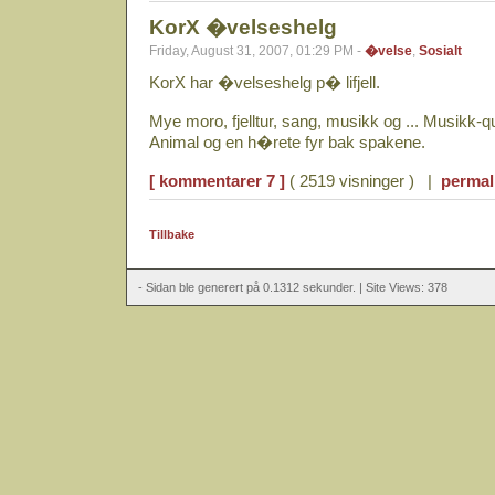
KorX �velseshelg
Friday, August 31, 2007, 01:29 PM -
�velse
,
Sosialt
KorX har �velseshelg p� lifjell.
Mye moro, fjelltur, sang, musikk og ... Musikk-
Animal og en h�rete fyr bak spakene.
[ kommentarer 7 ]
( 2519 visninger ) |
permal
Tillbake
- Sidan ble generert på 0.1312 sekunder. | Site Views: 378