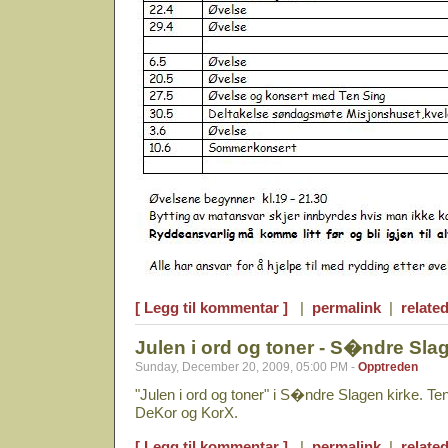
[ Legg til kommentar ]
|
permalink
|
related
Julen i ord og toner - S�ndre Sla
Sunday, December 20, 2009, 05:00 PM -
Opptreden
"Julen i ord og toner" i S�ndre Slagen kirke. 
DeKor og KorX.
[ Legg til kommentar ]
|
permalink
|
related