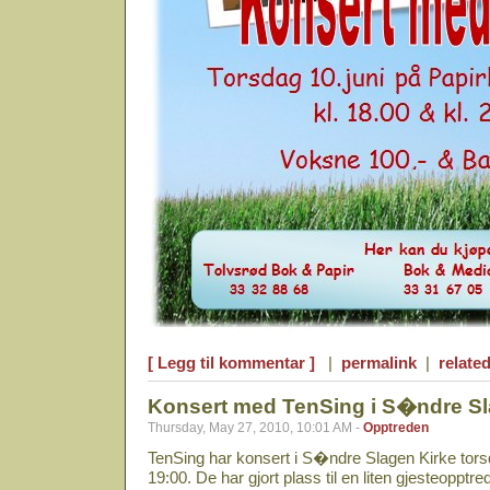
[ Legg til kommentar ]
|
permalink
|
related
Konsert med TenSing i S�ndre Sl
Thursday, May 27, 2010, 10:01 AM -
Opptreden
TenSing har konsert i S�ndre Slagen Kirke tor
19:00. De har gjort plass til en liten gjesteoppt