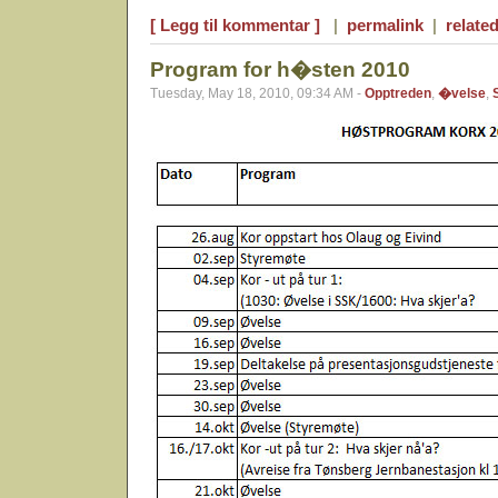
[ Legg til kommentar ]
|
permalink
|
related
Program for h�sten 2010
Tuesday, May 18, 2010, 09:34 AM -
Opptreden
,
�velse
,