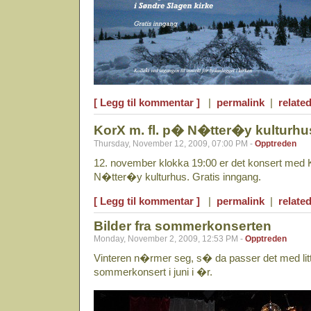
[ Legg til kommentar ]
|
permalink
|
related
KorX m. fl. p� N�tter�y kulturhu
Thursday, November 12, 2009, 07:00 PM -
Opptreden
12. november klokka 19:00 er det konsert med 
N�tter�y kulturhus. Gratis inngang.
[ Legg til kommentar ]
|
permalink
|
related
Bilder fra sommerkonserten
Monday, November 2, 2009, 12:53 PM -
Opptreden
Vinteren n�rmer seg, s� da passer det med litt
sommerkonsert i juni i �r.