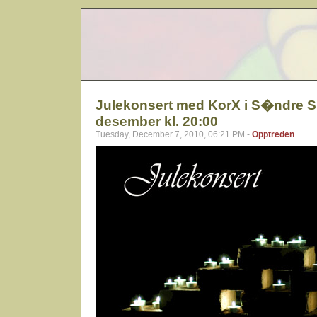
Julekonsert med KorX i S�ndre Sl
desember kl. 20:00
Tuesday, December 7, 2010, 06:21 PM -
Opptreden