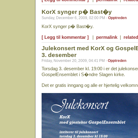
KorX synger p� Bast�y
Sunday, December 6, 2009, 02:00 PM -
Opptreden
KorX synger p� Bast�y.
[ Legg til kommentar ]
|
permalink
|
related
Julekonsert med KorX og Gospel
3. desember
Friday, November 20, 2009, 04:41 PM -
Opptreden
Torsdag 3. desember kl. 19:00 i er det julekons
GospelEnsemblet i S�ndre Slagen kirke.
Det er gratis inngang og alle er hjertelig velkomn