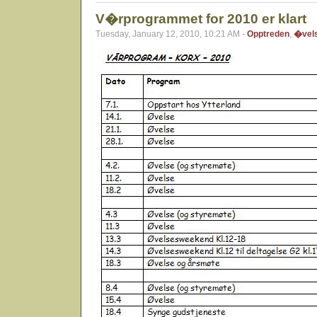
V�rprogrammet for 2010 er klart
Tuesday, January 12, 2010, 10:21 AM -
Opptreden
,
�vel