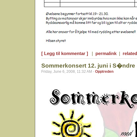
[ Legg til kommentar ]
|
permalink
|
related
Sommerkonsert 12. juni i S�ndre 
Friday, June 6, 2008, 11:32 AM -
Opptreden