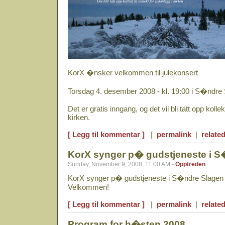
KorX �nsker velkommen til julekonsert
Torsdag 4. desember 2008 - kl. 19:00 i S�ndre 
Det er gratis inngang, og det vil bli tatt opp kollekt
kirken.
[ Legg til kommentar ]
|
permalink
|
related
KorX synger p� gudstjeneste i S
Sunday, November 9, 2008, 11:00 AM -
Opptreden
KorX synger p� gudstjeneste i S�ndre Slagen 
Velkommen!
[ Legg til kommentar ]
|
permalink
|
related
Program for h�sten 2008