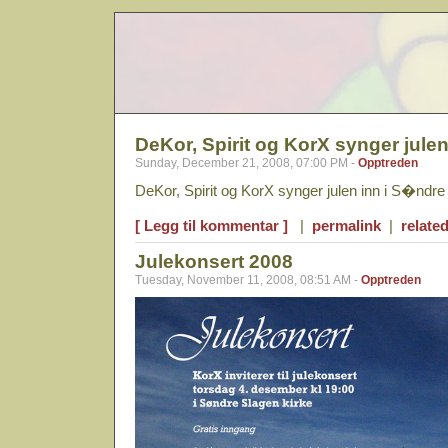
DeKor, Spirit og KorX synger julen
Sunday, December 21, 2008, 07:00 PM -
Opptreden
DeKor, Spirit og KorX synger julen inn i S�ndre
[ Legg til kommentar ]
|
permalink
|
related
Julekonsert 2008
Tuesday, November 11, 2008, 08:51 AM -
Opptreden