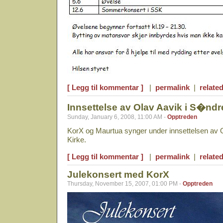
[ Legg til kommentar ]
|
permalink
|
related
Innsettelse av Olav Aavik i S�ndr
Sunday, January 6, 2008, 11:00 AM -
Opptreden
KorX og Maurtua synger under innsettelsen av 
Kirke.
[ Legg til kommentar ]
|
permalink
|
related
Julekonsert med KorX
Thursday, November 15, 2007, 01:00 PM -
Opptreden