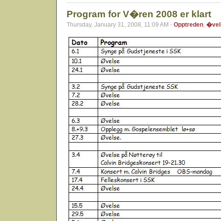
Program for V�ren 2008 er klart
Thursday, January 31, 2008, 11:09 AM -
Opptreden
,
�vel