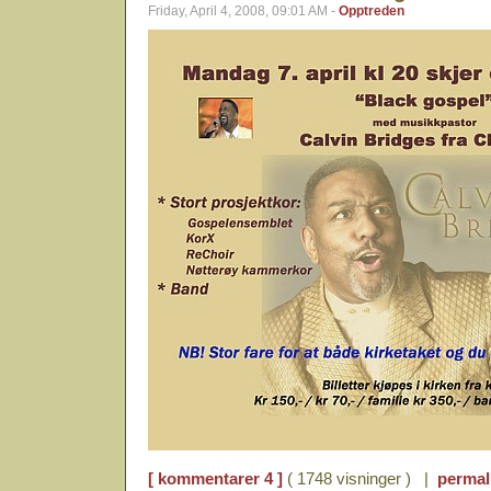
Friday, April 4, 2008, 09:01 AM -
Opptreden
[ kommentarer 4 ]
( 1748 visninger ) |
permal