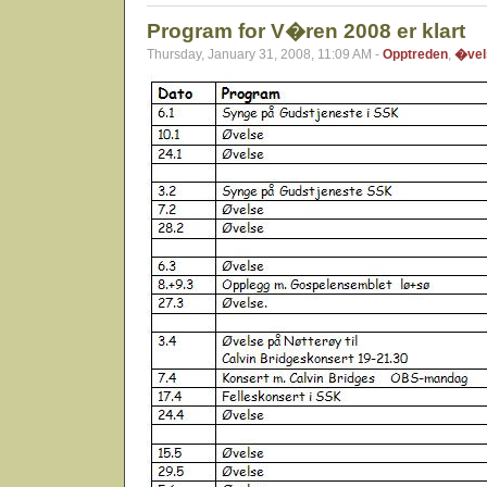
Program for V�ren 2008 er klart
Thursday, January 31, 2008, 11:09 AM -
Opptreden
,
�vel