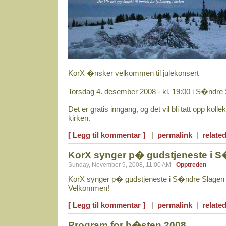
KorX �nsker velkommen til julekonsert
Torsdag 4. desember 2008 - kl. 19:00 i S�ndre 
Det er gratis inngang, og det vil bli tatt opp kollekt
kirken.
[ Legg til kommentar ]
|
permalink
|
related
KorX synger p� gudstjeneste i S
Sunday, November 9, 2008, 11:00 AM -
Opptreden
KorX synger p� gudstjeneste i S�ndre Slagen 
Velkommen!
[ Legg til kommentar ]
|
permalink
|
related
Program for h�sten 2008