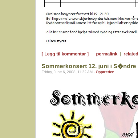
[ Legg til kommentar ]
|
permalink
|
related
Sommerkonsert 12. juni i S�ndre 
Friday, June 6, 2008, 11:32 AM -
Opptreden