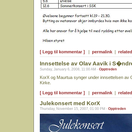
[ Legg til kommentar ]
|
permalink
|
related
Innsettelse av Olav Aavik i S�ndr
Sunday, January 6, 2008, 11:00 AM -
Opptreden
KorX og Maurtua synger under innsettelsen av 
Kirke.
[ Legg til kommentar ]
|
permalink
|
related
Julekonsert med KorX
Thursday, November 15, 2007, 01:00 PM -
Opptreden