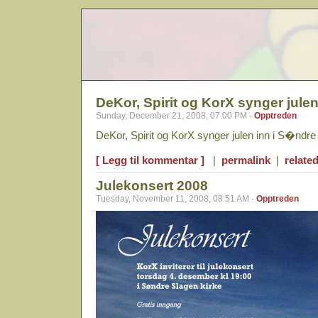
DeKor, Spirit og KorX synger julen
Sunday, December 21, 2008, 07:00 PM -
Opptreden
DeKor, Spirit og KorX synger julen inn i S�ndre
[ Legg til kommentar ]
|
permalink
|
related
Julekonsert 2008
Tuesday, November 11, 2008, 08:51 AM -
Opptreden