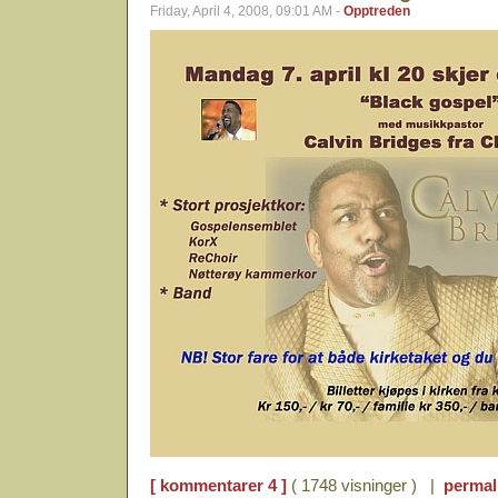
Friday, April 4, 2008, 09:01 AM -
Opptreden
[ kommentarer 4 ]
( 1748 visninger ) |
permal