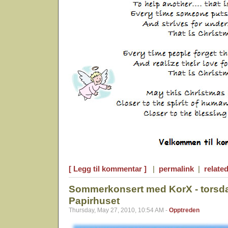
[ Legg til kommentar ]
|
permalink
|
related
Sommerkonsert med KorX - torsda
Papirhuset
Thursday, May 27, 2010, 10:54 AM -
Opptreden