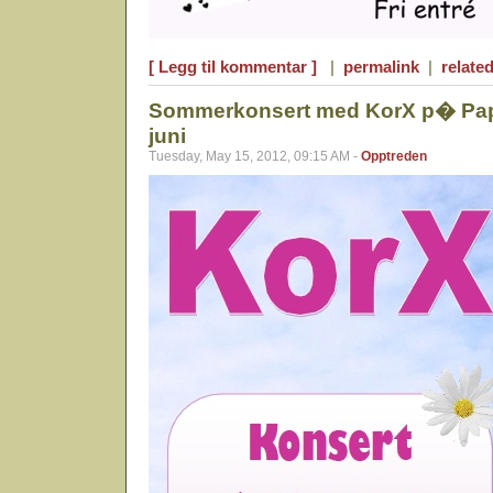
[ Legg til kommentar ]
|
permalink
|
related
Sommerkonsert med KorX p� Papi
juni
Tuesday, May 15, 2012, 09:15 AM -
Opptreden