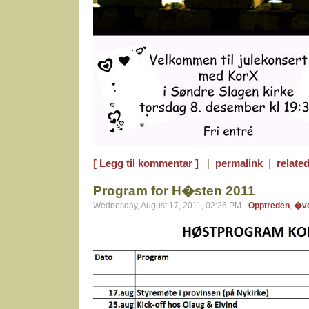
[ Legg til kommentar ]
|
permalink
|
related
Program for H�sten 2011
Wednesday, August 17, 2011, 02:26 PM -
Opptreden
,
�ve