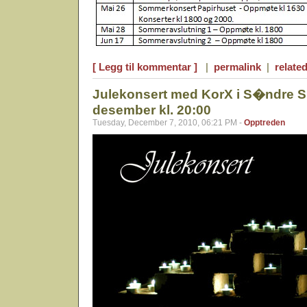
[ Legg til kommentar ]
|
permalink
|
related
Julekonsert med KorX i S�ndre Sl
desember kl. 20:00
Tuesday, December 7, 2010, 06:21 PM -
Opptreden