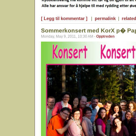
[ Legg til kommentar ]
|
permalink
|
related
Sommerkonsert med KorX p� Papi
Monday, May 9, 2011, 10:30 AM -
Opptreden