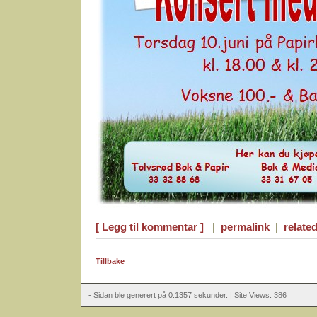
[ Legg til kommentar ]
|
permalink
|
related
Tillbake
- Sidan ble generert på 0.1357 sekunder. | Site Views: 386