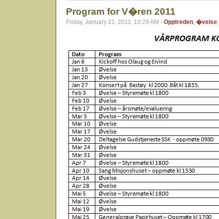
Program for V�ren 2011
Friday, January 21, 2011, 10:29 AM -
Opptreden
,
�velse