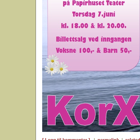
[ Legg til kommentar ]
|
permalink
|
related