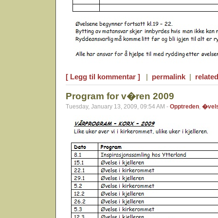
[ Legg til kommentar ]
|
permalink
|
related
Program for v�ren 2009
Tuesday, January 13, 2009, 09:54 AM -
Opptreden
,
�vel