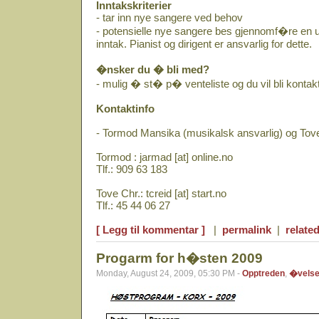
Inntakskriterier
- tar inn nye sangere ved behov
- potensielle nye sangere bes gjennomf�re en 
inntak. Pianist og dirigent er ansvarlig for dette.
�nsker du � bli med?
- mulig � st� p� venteliste og du vil bli kontakt
Kontaktinfo
- Tormod Mansika (musikalsk ansvarlig) og Tove 
Tormod : jarmad [at] online.no
Tlf.: 909 63 183
Tove Chr.: tcreid [at] start.no
Tlf.: 45 44 06 27
[ Legg til kommentar ]
|
permalink
|
related
Progarm for h�sten 2009
Monday, August 24, 2009, 05:30 PM -
Opptreden
,
�vels