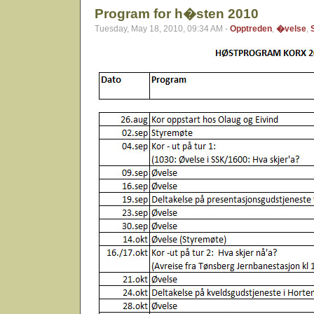
Program for h�sten 2010
Tuesday, May 18, 2010, 09:34 AM -
Opptreden
,
�velse
,