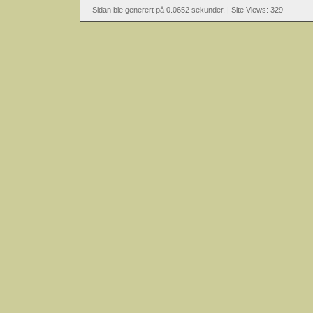
- Sidan ble generert på 0.0652 sekunder. | Site Views: 329