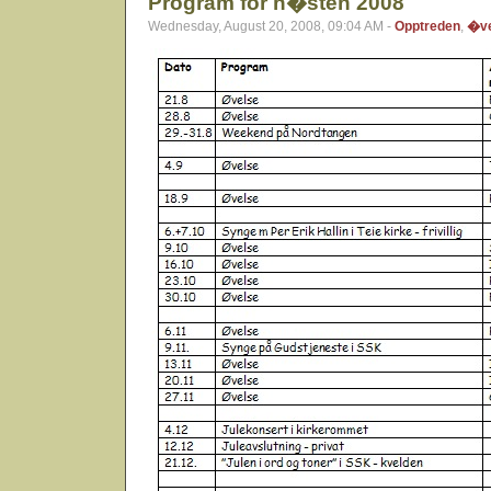
Program for h�sten 2008
Wednesday, August 20, 2008, 09:04 AM -
Opptreden
,
�ve