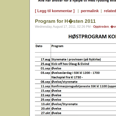
[ Legg til kommentar ]
|
permalink
|
related
Program for H�sten 2011
Wednesday, August 17, 2011, 02:26 PM -
Opptreden
,
�ve