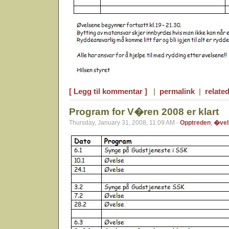
[ Legg til kommentar ]
|
permalink
|
related
Program for V�ren 2008 er klart
Thursday, January 31, 2008, 11:09 AM -
Opptreden
,
�vel