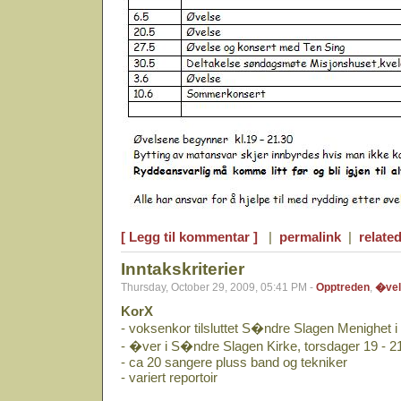
[ Legg til kommentar ]
|
permalink
|
related
Inntakskriterier
Thursday, October 29, 2009, 05:41 PM -
Opptreden
,
�vel
KorX
- voksenkor tilsluttet S�ndre Slagen Menighet
- �ver i S�ndre Slagen Kirke, torsdager 19 - 2
- ca 20 sangere pluss band og tekniker
- variert reportoir