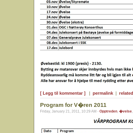
[ Legg til kommentar ]
|
permalink
|
related
Program for V�ren 2011
Friday, January 21, 2011, 10:29 AM -
Opptreden
,
�velse