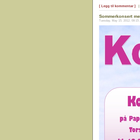
[ Legg til kommentar ]
Sommerkonsert med
Tuesday, May 15, 2012, 09:15