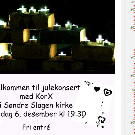
20
20
20
20
20
20
A
20