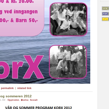
|
permalink
|
related link
 og sommeren 2012
11 AM -
Opptreden
,
�velse
,
Sosialt