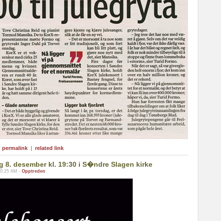
|
permalink
|
related link
g 8. desember kl. 19:30 i S�ndre Slagen kirke
10:25 AM -
Opptreden