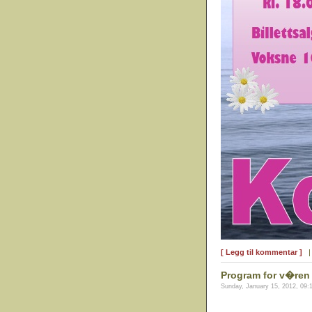
[ Legg til kommentar ]
Program for v�ren
Sunday, January 15, 2012, 09: