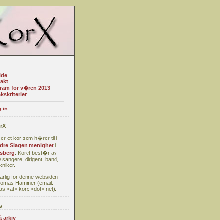
ide
akt
ram for v�ren 2013
kskriterier
 in
rX
er et kor som h�rer til i
re Slagen menighet
i
sberg
. Koret best�r av
 sangere, dirigent, band,
kniker.
arlig for denne websiden
homas Hammer (email:
s <at> korx <dot> net).
v
å arkiv