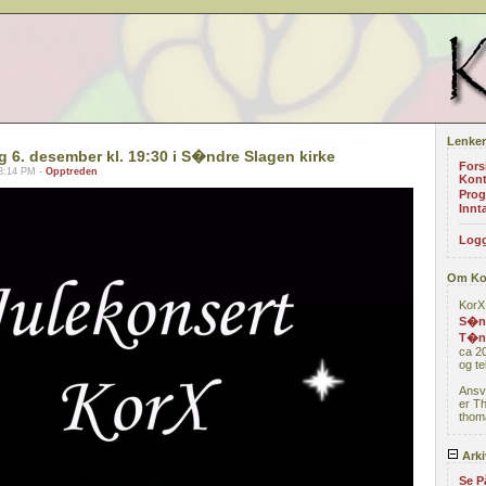
Lenker
g 6. desember kl. 19:30 i S�ndre Slagen kirke
Fors
8:14 PM -
Opptreden
Kont
Prog
Innta
Logg
Om Ko
KorX 
S�nd
T�n
ca 20
og te
Ansv
er T
thoma
Arki
Se P