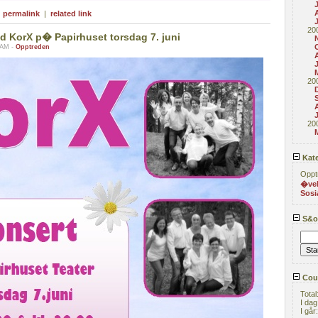
A
|
permalink
|
related link
20
 KorX p� Papirhuset torsdag 7. juni
 AM -
Opptreden
20
20
Kate
Oppt
�ve
Sosi
S&or
Coun
Total
I dag
I går