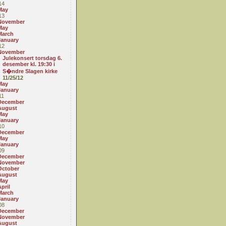
14
May
13
November
May
March
January
12
November
Julekonsert torsdag 6.
desember kl. 19:30 i
S�ndre Slagen kirke
11/25/12
May
January
11
December
August
May
January
10
December
May
January
09
December
November
October
August
May
pril
March
January
08
December
November
August