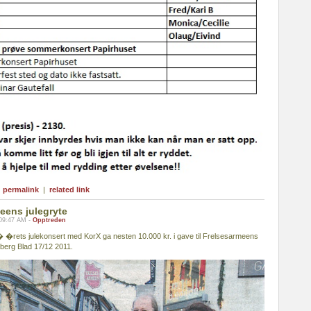
|
permalink
|
related link
meens julegryte
 09:47 AM -
Opptreden
 �rets julekonsert med KorX ga nesten 10.000 kr. i gave til Frelsesarmeens
sberg Blad 17/12 2011.