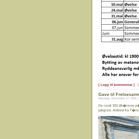
[ Legg til kommentar ]
Gave til Frelsesar
Saturday, December 17, 2011,
De rundt 300 tilh�rerne p�
julegryte. Artikkel fra T�n