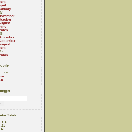
June
pril
January
07
November
October
August
June
March
06
December
September
August
June
05
March
gorier
reden
lse
alt
ing;k:
ter Totals
:
314
:
21
:
46