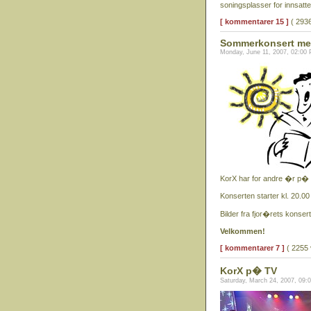
soningsplasser for innsatt
[ kommentarer 15 ]
( 2936
Sommerkonsert med
Monday, June 11, 2007, 02:00
KorX har for andre �r p�
Konserten starter kl. 20.00
Bilder fra fjor�rets konser
Velkommen!
[ kommentarer 7 ]
( 2255 
KorX p� TV
Saturday, March 24, 2007, 09: