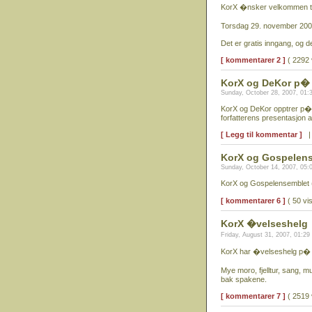
KorX �nsker velkommen til
Torsdag 29. november 2007
Det er gratis inngang, og det 
[ kommentarer 2 ]
( 2292 
KorX og DeKor p� "
Sunday, October 28, 2007, 01
KorX og DeKor opptrer p� "
forfatterens presentasjon 
[ Legg til kommentar ]
KorX og Gospelens
Sunday, October 14, 2007, 05
KorX og Gospelensemblet 
[ kommentarer 6 ]
( 50 vi
KorX �velseshelg
Friday, August 31, 2007, 01:2
KorX har �velseshelg p� lif
Mye moro, fjelltur, sang, m
bak spakene.
[ kommentarer 7 ]
( 2519 