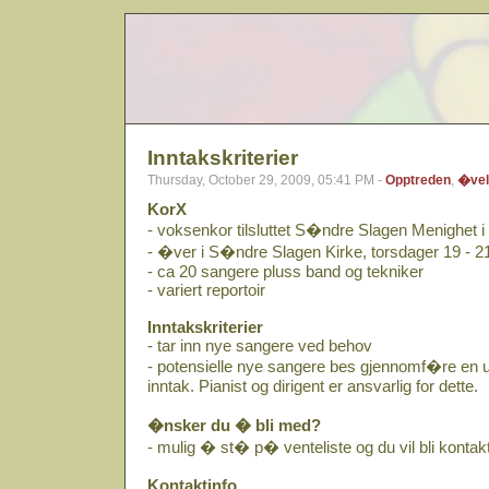
Inntakskriterier
Thursday, October 29, 2009, 05:41 PM -
Opptreden
,
�vel
KorX
- voksenkor tilsluttet S�ndre Slagen Menighet
- �ver i S�ndre Slagen Kirke, torsdager 19 - 2
- ca 20 sangere pluss band og tekniker
- variert reportoir
Inntakskriterier
- tar inn nye sangere ved behov
- potensielle nye sangere bes gjennomf�re en 
inntak. Pianist og dirigent er ansvarlig for dette.
�nsker du � bli med?
- mulig � st� p� venteliste og du vil bli kontakt
Kontaktinfo