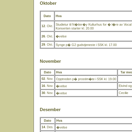
Oktober
Dato
Hva
Studietur til N�tter�y Kulturhus for � l�re av Vocal
12
. Okt.
Konserten starter kl. 20.00
26
. Okt.
�velse
29
. Okt.
Synge p� G2 gudstjeneste i SSK kl. 17.00
November
Dato
Hva
Tar me
02
. Nov.
Opptreden p� prostim�te i SSK kl. 19.00
16
. Nov.
Eivind o
�velse
30
. Nov.
Cecilie
�velse
Desember
Dato
Hva
14
. Des.
�velse