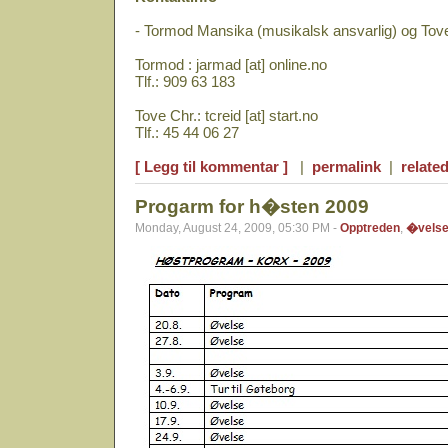
- Tormod Mansika (musikalsk ansvarlig) og Tove 
Tormod : jarmad [at] online.no
Tlf.: 909 63 183
Tove Chr.: tcreid [at] start.no
Tlf.: 45 44 06 27
[ Legg til kommentar ]
|
permalink
|
related
Progarm for h�sten 2009
Monday, August 24, 2009, 05:30 PM -
Opptreden
,
�vels