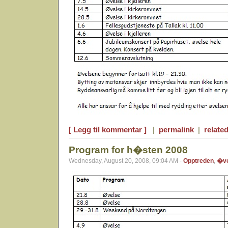
[ Legg til kommentar ]
|
permalink
|
related
Program for h�sten 2008
Wednesday, August 20, 2008, 09:04 AM -
Opptreden
,
�ve