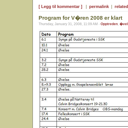
[ Legg til kommentar ]
|
permalink
|
related
Program for V�ren 2008 er klart
Thursday, January 31, 2008, 11:09 AM -
Opptreden
,
�vel