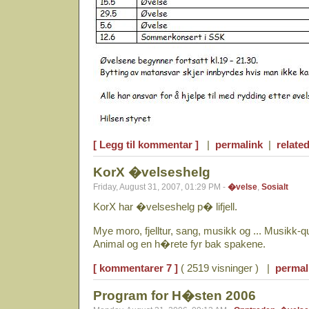
[ Legg til kommentar ]
|
permalink
|
related
KorX �velseshelg
Friday, August 31, 2007, 01:29 PM -
�velse
,
Sosialt
KorX har �velseshelg p� lifjell.
Mye moro, fjelltur, sang, musikk og ... Musikk-
Animal og en h�rete fyr bak spakene.
[ kommentarer 7 ]
( 2519 visninger ) |
permal
Program for H�sten 2006