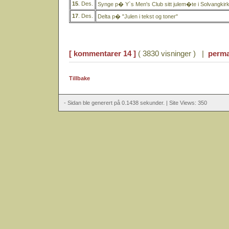
15
. Des.
Synge p� Y`s Men's Club sitt julem�te i Solvangkir
17
. Des.
Delta p� "Julen i tekst og toner"
[ kommentarer 14 ]
( 3830 visninger ) |
perma
Tillbake
- Sidan ble generert på 0.1438 sekunder. | Site Views: 350