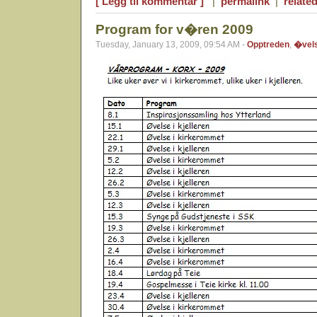
[ Legg til kommentar ]
|
permalink
|
related
Program for v�ren 2009
Tuesday, January 13, 2009, 09:54 AM -
Opptreden
,
�vel