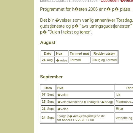
Monday, August 21, 2006, 09:13 AM -
Opptreden
,
�velse
Programmet for h�sten 2006 er n� p� plass.
Det blir �velser som vanlig annenhver Torsda
gudstjeneste og p� "avslutningsgudstjenesten" 
p� "Julen i tekst og toner".
August
Dato
Hva
Tar med mat
Rydder utstyr
24
. Aug.
Tormod
Olaug og Tormod
�velse
September
Dato
Hva
Tar 
07
. Sept.
Ida
�velse
15
. Sept.
Matgruppe..
�velsesweekend (Fredag til S�ndag)
21
. Sept.
Einar
�velse
Synge p� Avskjedsgudstjeneste
24
. Sept.
Wenche og 
for Anders i SSK kl. 17.00