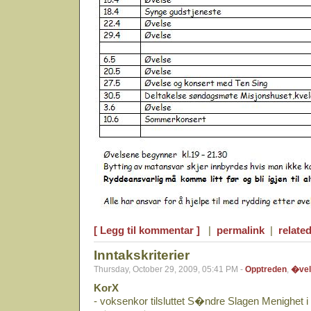
[ Legg til kommentar ]
|
permalink
|
related
Inntakskriterier
Thursday, October 29, 2009, 05:41 PM -
Opptreden
,
�vel
KorX
- voksenkor tilsluttet S�ndre Slagen Menighet