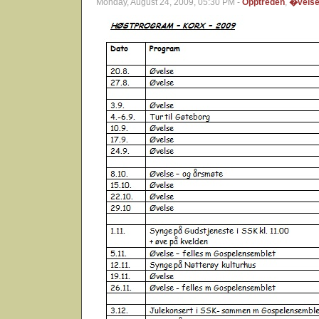
Monday, August 24, 2009, 05:30 PM -
Opptreden
,
�vels