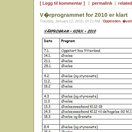
[ Legg til kommentar ]
|
permalink
|
related
V�rprogrammet for 2010 er klart
Tuesday, January 12, 2010, 10:21 AM -
Opptreden
,
�vel