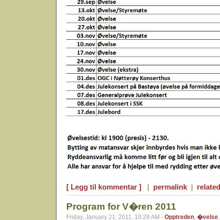
[ Legg til kommentar ]
|
permalink
|
related
Program for V�ren 2011
Friday, January 21, 2011, 10:29 AM -
Opptreden
,
�velse