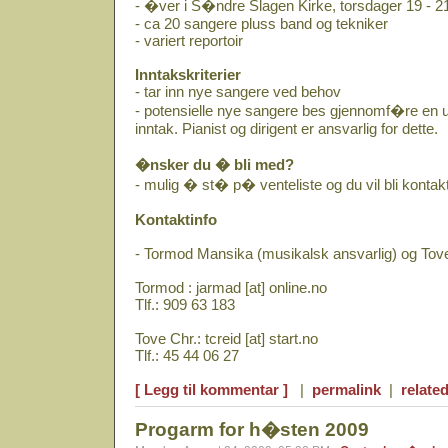
- �ver i S�ndre Slagen Kirke, torsdager 19 - 2
- ca 20 sangere pluss band og tekniker
- variert reportoir
Inntakskriterier
- tar inn nye sangere ved behov
- potensielle nye sangere bes gjennomf�re en 
inntak. Pianist og dirigent er ansvarlig for dette.
�nsker du � bli med?
- mulig � st� p� venteliste og du vil bli kontakt
Kontaktinfo
- Tormod Mansika (musikalsk ansvarlig) og Tove 
Tormod : jarmad [at] online.no
Tlf.: 909 63 183
Tove Chr.: tcreid [at] start.no
Tlf.: 45 44 06 27
[ Legg til kommentar ]
|
permalink
|
related
Progarm for h�sten 2009