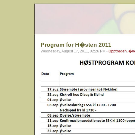
Program for H�sten 2011
Wednesday, August 17, 2011, 02:26 PM -
Opptreden
,
�ve