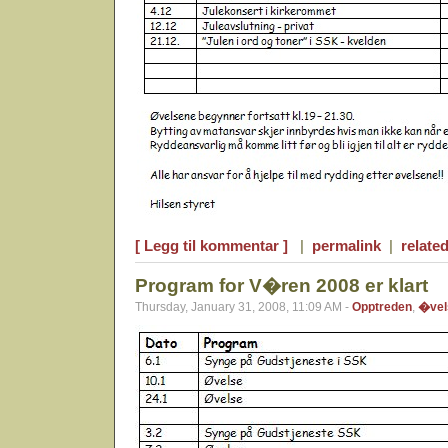
[ Legg til kommentar ]
|
permalink
|
related
Program for V�ren 2008 er klart
Thursday, January 31, 2008, 11:09 AM -
Opptreden
,
�vel