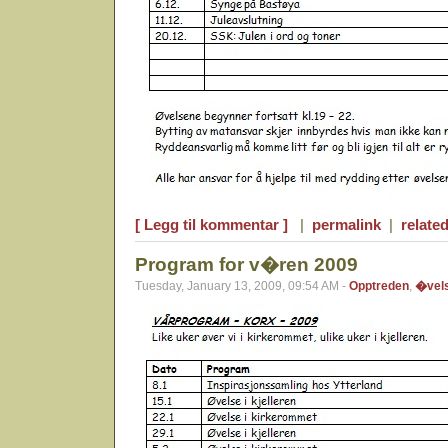
[ Legg til kommentar ]
|
permalink
|
related
Program for v�ren 2009
Tuesday, January 13, 2009, 09:54 AM -
Opptreden
,
�vel