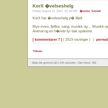
KorX �velseshelg
Friday, August 31, 2007, 01:29 PM -
�velse
,
Sosialt
KorX har �velseshelg p� lifjell.
Mye moro, fjelltur, sang, musikk og ... Musikk-
Animal og en h�rete fyr bak spakene.
[ kommentarer 7 ]
( 2519 visninger ) |
permal
Tillbake
- Sidan ble generert på 0.134 sekunder. | Site Views: 382