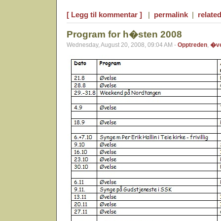
[ Legg til kommentar ]
|
permalink
|
related
Program for h�sten 2008
Wednesday, August 20, 2008, 09:04 AM -
Opptreden
,
�ve