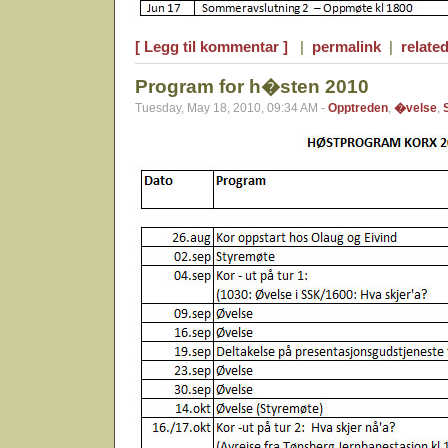
[ Legg til kommentar ]
|
permalink
|
related
Program for h�sten 2010
Tuesday, May 18, 2010, 09:34 AM -
Opptreden
,
�velse
,