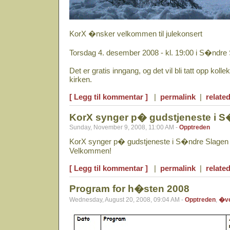
KorX �nsker velkommen til julekonsert
Torsdag 4. desember 2008 - kl. 19:00 i S�ndre 
Det er gratis inngang, og det vil bli tatt opp kollekt
kirken.
[ Legg til kommentar ]
|
permalink
|
related
KorX synger p� gudstjeneste i S
Sunday, November 9, 2008, 11:00 AM -
Opptreden
KorX synger p� gudstjeneste i S�ndre Slagen 
Velkommen!
[ Legg til kommentar ]
|
permalink
|
related
Program for h�sten 2008
Wednesday, August 20, 2008, 09:04 AM -
Opptreden
,
�ve