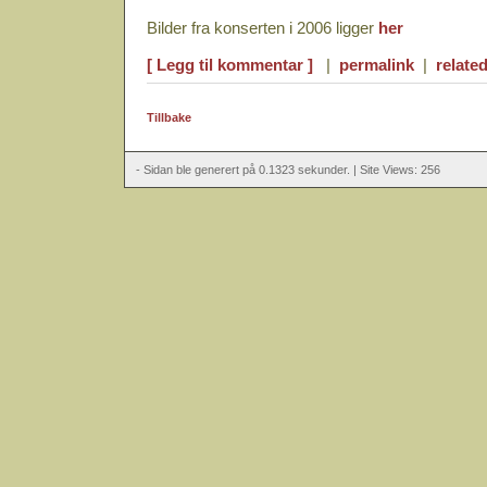
Bilder fra konserten i 2006 ligger
her
[ Legg til kommentar ]
|
permalink
|
related
Tillbake
- Sidan ble generert på 0.1323 sekunder. | Site Views: 256