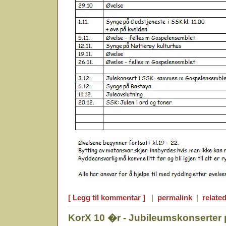
[ Legg til kommentar ]
|
permalink
|
related
KorX 10 �r - Jubileumskonserter 