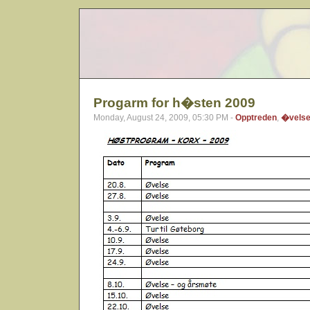
Progarm for h�sten 2009
Monday, August 24, 2009, 05:30 PM -
Opptreden
,
�vels