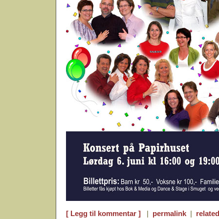
[ Legg til kommentar ]
|
permalink
|
related