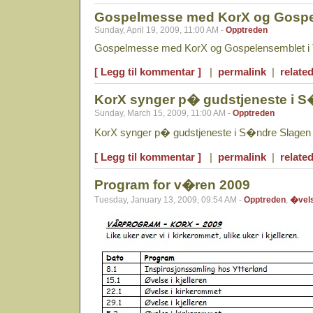
Gospelmesse med KorX og Gospe
Sunday, April 19, 2009, 11:00 AM -
Opptreden
Gospelmesse med KorX og Gospelensemblet i Te
[ Legg til kommentar ]
|
permalink
|
related
KorX synger p� gudstjeneste i S
Sunday, March 15, 2009, 11:00 AM -
Opptreden
KorX synger p� gudstjeneste i S�ndre Slagen K
[ Legg til kommentar ]
|
permalink
|
related
Program for v�ren 2009
Tuesday, January 13, 2009, 09:54 AM -
Opptreden
,
�vel