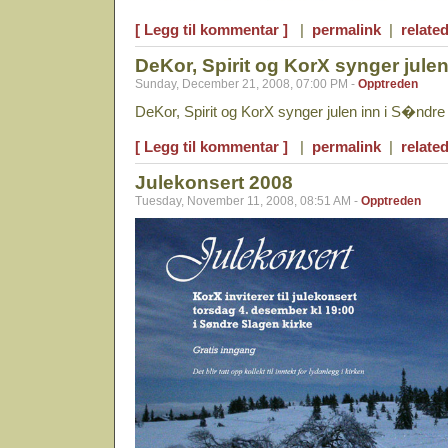
[ Legg til kommentar ]
|
permalink
|
related
DeKor, Spirit og KorX synger julen
Sunday, December 21, 2008, 07:00 PM -
Opptreden
DeKor, Spirit og KorX synger julen inn i S�ndre
[ Legg til kommentar ]
|
permalink
|
related
Julekonsert 2008
Tuesday, November 11, 2008, 08:51 AM -
Opptreden