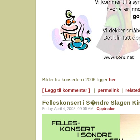
Bilder fra konserten i 2006 ligger
her
[ Legg til kommentar ]
|
permalink
|
related
Felleskonsert i S�ndre Slagen Ki
Friday, April 4, 2008, 09:05 AM -
Opptreden