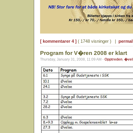
[ kommentarer 4 ]
( 1748 visninger ) |
permal
Program for V�ren 2008 er klart
Thursday, January 31, 2008, 11:09 AM -
Opptreden
,
�vel