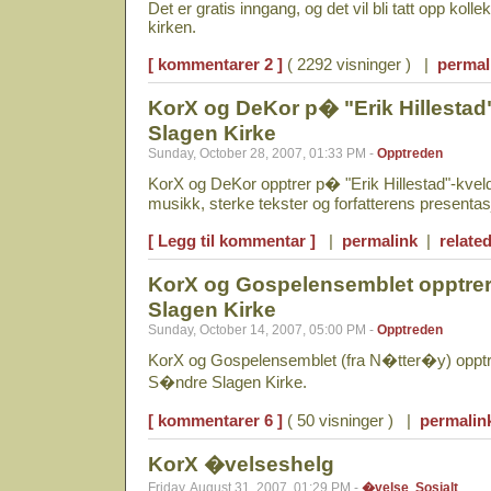
Det er gratis inngang, og det vil bli tatt opp kollekt
kirken.
[ kommentarer 2 ]
( 2292 visninger ) |
permal
KorX og DeKor p� "Erik Hillestad
Slagen Kirke
Sunday, October 28, 2007, 01:33 PM -
Opptreden
KorX og DeKor opptrer p� "Erik Hillestad"-kvel
musikk, sterke tekster og forfatterens presenta
[ Legg til kommentar ]
|
permalink
|
related
KorX og Gospelensemblet opptre
Slagen Kirke
Sunday, October 14, 2007, 05:00 PM -
Opptreden
KorX og Gospelensemblet (fra N�tter�y) opptr
S�ndre Slagen Kirke.
[ kommentarer 6 ]
( 50 visninger ) |
permalin
KorX �velseshelg
Friday, August 31, 2007, 01:29 PM -
�velse
,
Sosialt