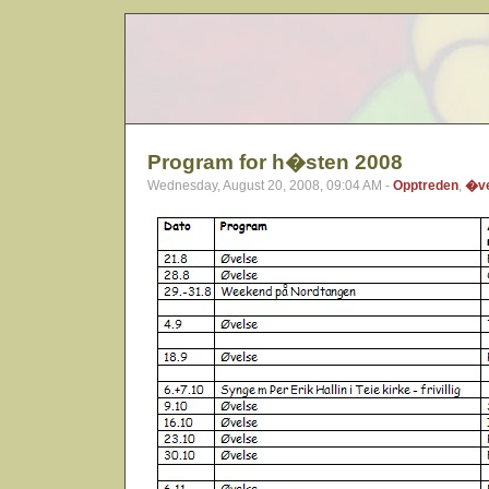
Program for h�sten 2008
Wednesday, August 20, 2008, 09:04 AM -
Opptreden
,
�ve