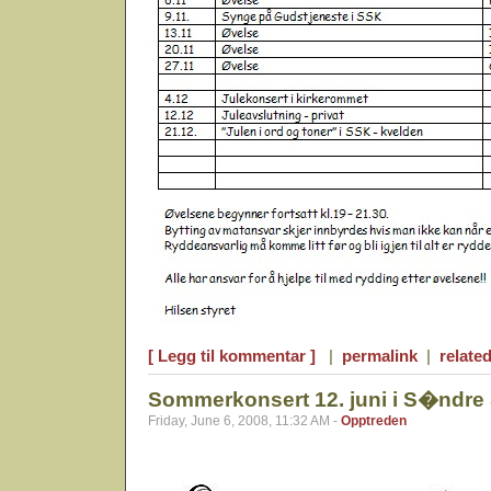
[ Legg til kommentar ]
|
permalink
|
related
Sommerkonsert 12. juni i S�ndre 
Friday, June 6, 2008, 11:32 AM -
Opptreden