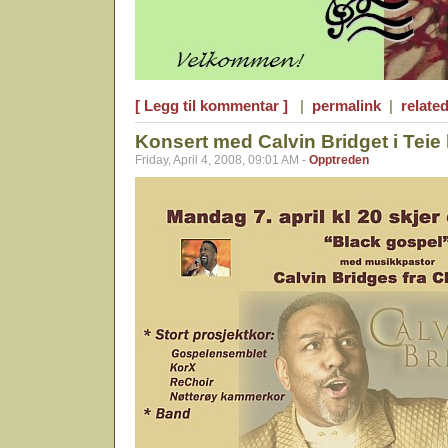
[ Legg til kommentar ]
|
permalink
|
related
Konsert med Calvin Bridget i Teie 
Friday, April 4, 2008, 09:01 AM -
Opptreden