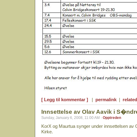
[ Legg til kommentar ]
|
permalink
|
related
Innsettelse av Olav Aavik i S�ndr
Sunday, January 6, 2008, 11:00 AM -
Opptreden
KorX og Maurtua synger under innsettelsen av 
Kirke.