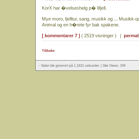
KorX har �velseshelg p� lifjell.
Mye moro, fjelltur, sang, musikk og ... Musikk-
Animal og en h�rete fyr bak spakene.
[ kommentarer 7 ]
( 2519 visninger ) |
permal
Tillbake
- Sidan ble generert på 1.1831 sekunder. | Site Views: 345