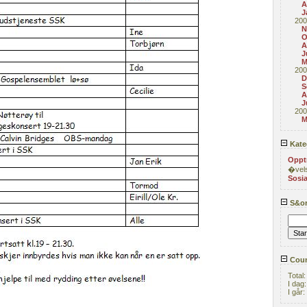
A
J
200
N
O
A
J
M
200
D
S
A
J
200
M
Kate
Oppt
�vel
Sosia
S&or
Coun
Total
I dag
I går: