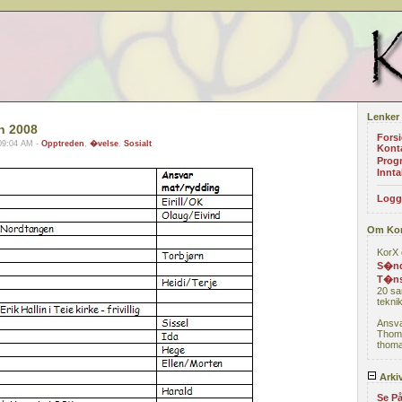
Lenker
n 2008
Fors
09:04 AM -
Opptreden
,
�velse
,
Sosialt
Kont
Prog
Innta
Logg
Om Ko
KorX 
S�nd
T�ns
20 sa
teknik
Ansva
Thom
thoma
Arki
Se På