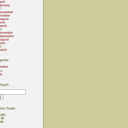
pril
anuary
7
ovember
ctober
ugust
une
arch
6
ecember
eptember
ugust
une
5
arch
gorier
reden
se
lt
ing;k:
ter Totals
:
293
:
46
40