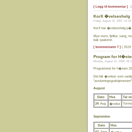
[ Legg til kommentar ]
KorX �velseshelg
Friday, August 31, 2007, 01:2
KorX har �velseshelg p� lif
Mye moro, fjelltur, sang, m
bak spakene.
[ kommentarer 7 ]
( 2519 
Program for H�ste
Monday, August 21, 2006, 09:
Programmet for h�sten 20
Det blir �velser som vanl
"avslutningsgudstjenesten" 
August
Dato
Hva
Tar m
24
. Aug.
Tormo
�velse
September
Dato
Hva
07
. Sept.