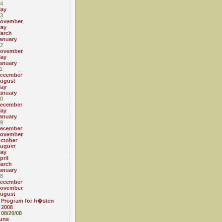
4
ay
3
ovember
ay
arch
anuary
2
ovember
ay
anuary
1
ecember
ugust
ay
anuary
0
ecember
ay
anuary
9
ecember
ovember
ctober
ugust
ay
pril
arch
anuary
8
ecember
ovember
ugust
Program for h�sten
2008
08/20/08
une