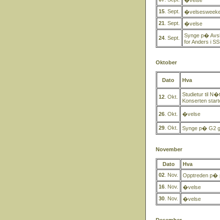
�velse
15
. Sept.
�velsesweeken
21
. Sept.
�velse
Synge p� Avsk
24
. Sept.
for Anders i SS
Oktober
Dato
Hva
Studietur til N
12
. Okt.
Konserten starte
26
. Okt.
�velse
29
. Okt.
Synge p� G2 gu
November
Dato
Hva
02
. Nov.
Opptreden p� p
16
. Nov.
�velse
30
. Nov.
�velse