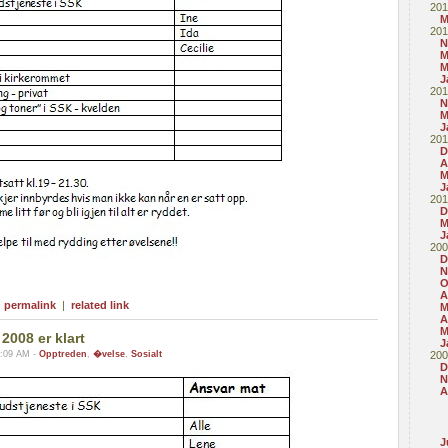
201
M
201
N
M
M
J
201
N
M
J
201
D
A
M
J
201
D
M
J
200
D
N
O
A
|
permalink
|
related link
M
A
M
2008 er klart
J
1:09 AM -
Opptreden
,
�velse
,
Sosialt
200
D
N
A
J