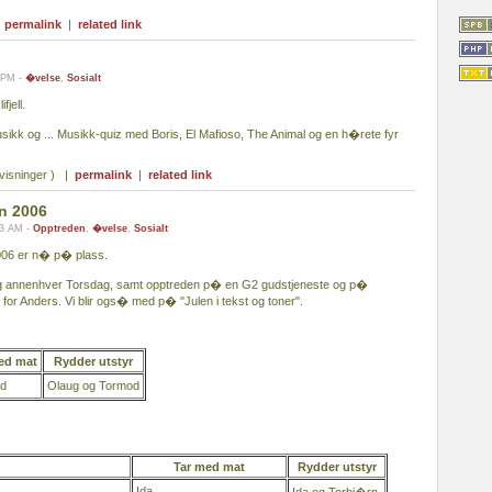
|
permalink
|
related link
9 PM -
�velse
,
Sosialt
jell.
usikk og ... Musikk-quiz med Boris, El Mafioso, The Animal og en h�rete fyr
visninger ) |
permalink
|
related link
n 2006
13 AM -
Opptreden
,
�velse
,
Sosialt
06 er n� p� plass.
ig annenhver Torsdag, samt opptreden p� en G2 gudstjeneste og p�
for Anders. Vi blir ogs� med p� "Julen i tekst og toner".
ed mat
Rydder utstyr
d
Olaug og Tormod
Tar med mat
Rydder utstyr
Ida