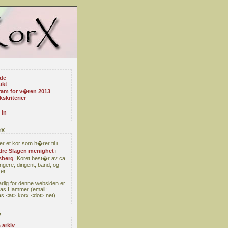
ide
akt
ram for v�ren 2013
kskriterier
 in
rX
er et kor som h�rer til i
re Slagen menighet
i
berg
. Koret best�r av ca
ngere, dirigent, band, og
er.
rlig for denne websiden er
as Hammer (email:
s <at> korx <dot> net).
v
 arkiv