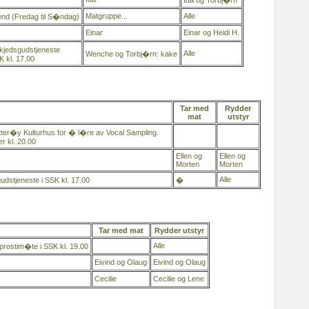
Ida og Torbj�rn
Matgruppe...
Alle
d (Fredag til S�ndag)
Einar
Einar og Heidi H.
jedsgudstjeneste
Alle
Wenche og Torbj�rn: kake
K kl. 17.00
Tar med
Rydder
mat
utstyr
�tter�y Kulturhus for � l�re av Vocal Sampling.
r kl. 20.00
Ellen og
Ellen og
Morten
Morten
Alle
dstjeneste i SSK kl. 17.00
�
Tar med mat
Rydder utstyr
Alle
rostim�te i SSK kl. 19.00
Eivind og Olaug
Eivind og Olaug
Cecilie
Cecilie og Lene