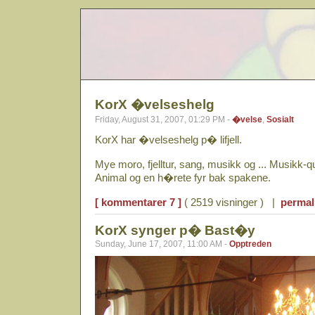
KorX �velseshelg
Friday, August 31, 2007, 01:29 PM -
�velse
,
Sosialt
KorX har �velseshelg p� lifjell.
Mye moro, fjelltur, sang, musikk og ... Musikk-
Animal og en h�rete fyr bak spakene.
[ kommentarer 7 ]
( 2519 visninger ) |
permal
KorX synger p� Bast�y
Sunday, June 17, 2007, 11:00 AM -
Opptreden