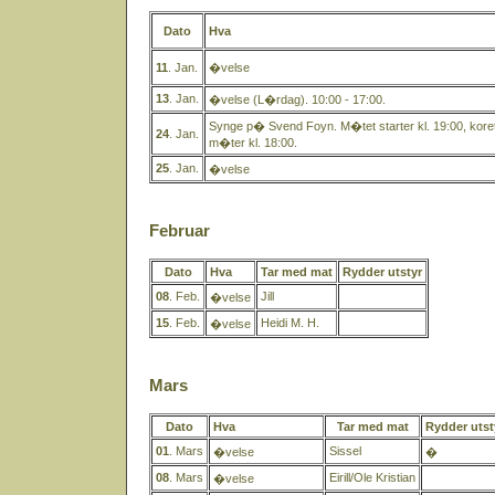
Dato
Hva
11
. Jan.
�velse
13
. Jan.
�velse (L�rdag). 10:00 - 17:00.
Synge p� Svend Foyn. M�tet starter kl. 19:00, kore
24
. Jan.
m�ter kl. 18:00.
25
. Jan.
�velse
Februar
Dato
Hva
Tar med mat
Rydder utstyr
08
. Feb.
Jill
�velse
15
. Feb.
Heidi M. H.
�velse
Mars
Dato
Hva
Tar med mat
Rydder utst
01
. Mars
Sissel
�velse
�
08
. Mars
Eirill/Ole Kristian
�velse