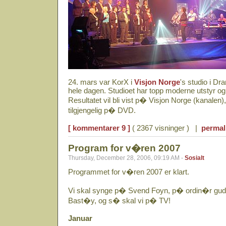
24. mars var KorX i
Visjon Norge
's studio i Dr
hele dagen. Studioet har topp moderne utstyr og 
Resultatet vil bli vist p� Visjon Norge (kanale
tilgjengelig p� DVD.
[ kommentarer 9 ]
( 2367 visninger ) |
permal
Program for v�ren 2007
Thursday, December 28, 2006, 09:19 AM -
Sosialt
Programmet for v�ren 2007 er klart.
Vi skal synge p� Svend Foyn, p� ordin�r gud
Bast�y, og s� skal vi p� TV!
Januar