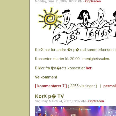
Monday, June 11, 2007, 02:00 PM -
Opptreden
KorX har for andre �r p� rad sommerkonsert i
Konserten starter kl. 20.00 i menighetssalen.
Bilder fra fjor�rets konsert er
her
.
Velkommen!
[ kommentarer 7 ]
( 2255 visninger ) |
permal
KorX p� TV
Saturday, March 24, 2007, 09:07 AM -
Opptreden