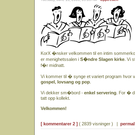
KorX �nsker velkommen til en intim sommerk
er menighetssalen i
S�ndre Slagen kirke
. Vi 
f�r midnatt.
Vi kommer til � synge et variert program hvor vi
gospel, lovsang og pop
.
Vi dekker sm�bord -
enkel servering
. For � de
tatt opp kollekt.
Velkommen!
[ kommentarer 2 ]
( 2839 visninger ) |
permal