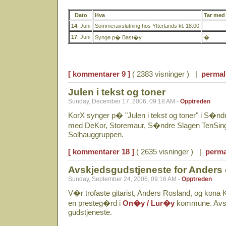
Dato
Hva
Tar med
14
. Juni
Sommeravslutning hos Ytterlands kl. 18.00
17
. Juni
Synge p� Bast�y
�
[ kommentarer 9 ]
( 2383 visninger ) |
permal
Julen i tekst og toner
Sunday, December 17, 2006, 09:18 AM -
Opptreden
KorX synger p� "Julen i tekst og toner" i S�n
med DeKor, Storemaur, S�ndre Slagen TenSing,
Solhauggruppen.
[ kommentarer 18 ]
( 2635 visninger ) |
perma
Avskjedsgudstjeneste for Anders 
Sunday, September 24, 2006, 09:16 AM -
Opptreden
V�r trofaste gitarist, Anders Rosland, og kona Kris
en presteg�rd i
On�y / Lur�y
kommune. Avsk
gudstjeneste.