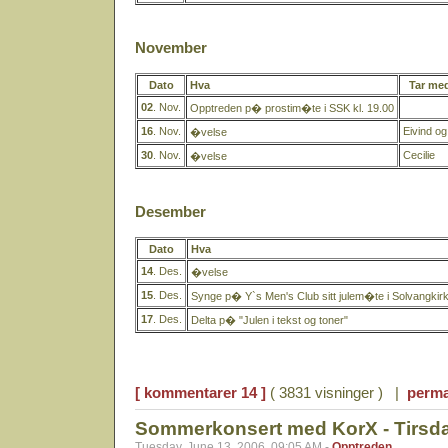
November
Dato
Hva
Tar me
02
. Nov.
Opptreden p� prostim�te i SSK kl. 19.00
16
. Nov.
Eivind o
�velse
30
. Nov.
Cecilie
�velse
Desember
Dato
Hva
14
. Des.
�velse
15
. Des.
Synge p� Y`s Men's Club sitt julem�te i Solvangkir
17
. Des.
Delta p� "Julen i tekst og toner"
[ kommentarer 14 ]
( 3831 visninger ) |
perma
Sommerkonsert med KorX - Tirsda
Tuesday, June 13, 2006, 09:05 AM -
Opptreden