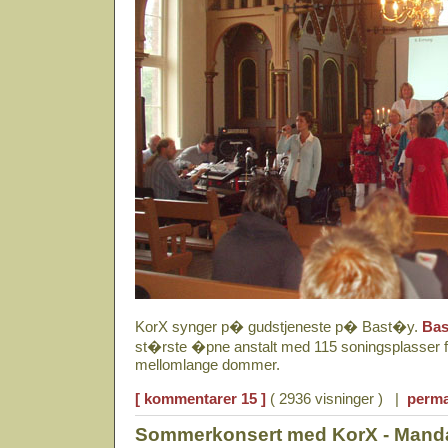
KorX synger p� gudstjeneste p� Bast�y.
Bas
st�rste �pne anstalt med 115 soningsplasser fo
mellomlange dommer.
[ kommentarer 15 ]
( 2936 visninger ) |
perma
Sommerkonsert med KorX - Mandag