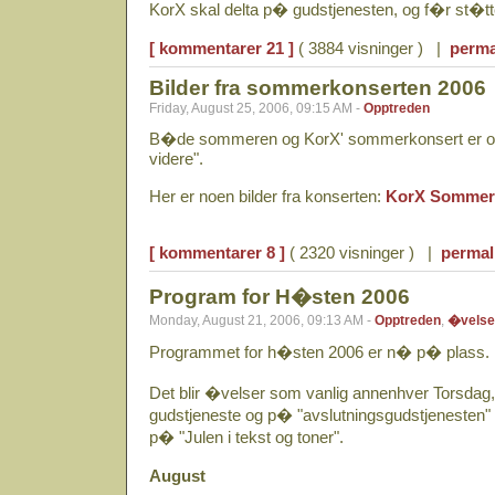
KorX skal delta p� gudstjenesten, og f�r st�tte
[ kommentarer 21 ]
( 3884 visninger ) |
perma
Bilder fra sommerkonserten 2006
Friday, August 25, 2006, 09:15 AM -
Opptreden
B�de sommeren og KorX' sommerkonsert er ov
videre".
Her er noen bilder fra konserten:
KorX Sommerk
[ kommentarer 8 ]
( 2320 visninger ) |
permal
Program for H�sten 2006
Monday, August 21, 2006, 09:13 AM -
Opptreden
,
�velse
Programmet for h�sten 2006 er n� p� plass.
Det blir �velser som vanlig annenhver Torsda
gudstjeneste og p� "avslutningsgudstjenesten" 
p� "Julen i tekst og toner".
August