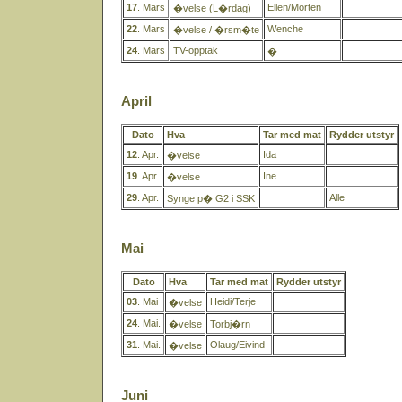
17
. Mars
Ellen/Morten
�velse (L�rdag)
22
. Mars
Wenche
�velse / �rsm�te
24
. Mars
TV-opptak
�
April
Dato
Hva
Tar med mat
Rydder utstyr
12
. Apr.
Ida
�velse
19
. Apr.
Ine
�velse
29
. Apr.
Alle
Synge p� G2 i SSK
Mai
Dato
Hva
Tar med mat
Rydder utstyr
03
. Mai
Heidi/Terje
�velse
24
. Mai.
�velse
Torbj�rn
31
. Mai.
Olaug/Eivind
�velse
Juni