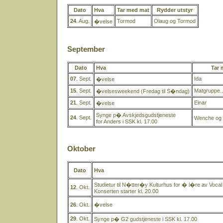
Dato
Hva
Tar med mat
Rydder utstyr
24
. Aug.
Tormod
Olaug og Tormod
�velse
September
Dato
Hva
Tar 
07
. Sept.
Ida
�velse
15
. Sept.
Matgruppe..
�velsesweekend (Fredag til S�ndag)
21
. Sept.
Einar
�velse
Synge p� Avskjedsgudstjeneste
24
. Sept.
Wenche og 
for Anders i SSK kl. 17.00
Oktober
Dato
Hva
Studietur til N�tter�y Kulturhus for � l�re av Vocal
12
. Okt.
Konserten starter kl. 20.00
26
. Okt.
�velse
29
. Okt.
Synge p� G2 gudstjeneste i SSK kl. 17.00