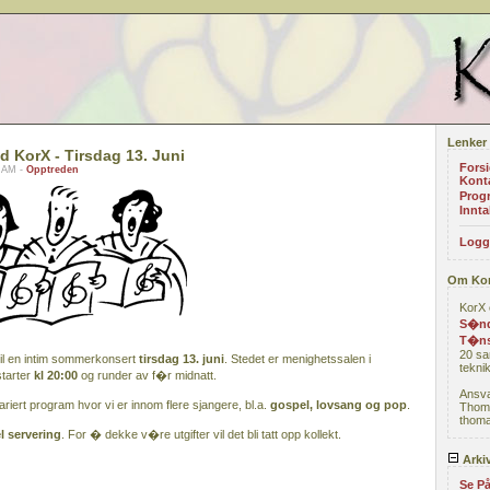
Lenker
 KorX - Tirsdag 13. Juni
Fors
5 AM -
Opptreden
Kont
Prog
Innta
Logg
Om Ko
KorX 
S�nd
T�ns
20 sa
l en intim sommerkonsert
tirsdag 13. juni
. Stedet er menighetssalen i
teknik
 starter
kl 20:00
og runder av f�r midnatt.
Ansva
riert program hvor vi er innom flere sjangere, bl.a.
gospel, lovsang og pop
.
Thom
thoma
l servering
. For � dekke v�re utgifter vil det bli tatt opp kollekt.
Arki
Se På