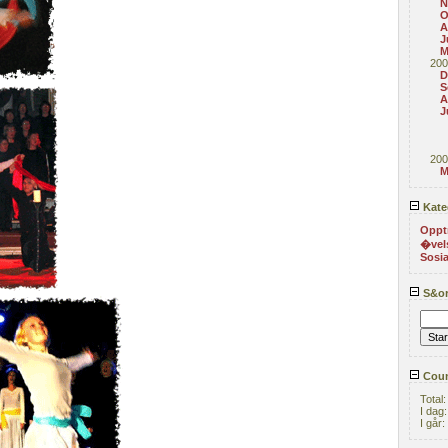
N
O
A
J
M
200
D
S
A
J
200
M
Kate
Oppt
�vel
Sosia
S&or
Coun
Total
I dag
I går: