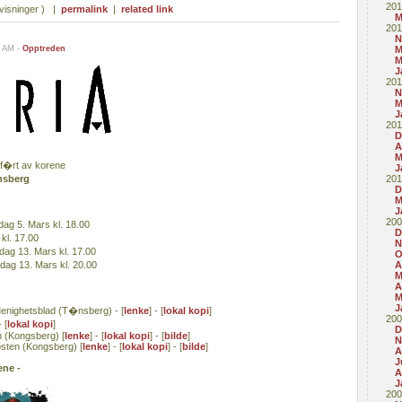
201
visninger ) |
permalink
|
related link
M
201
N
4 AM -
Opptreden
M
M
J
201
N
M
J
201
D
A
M
mf�rt av korene
J
nsberg
201
D
M
J
200
ag 5. Mars kl. 18.00
D
kl. 17.00
N
ag 13. Mars kl. 17.00
O
ag 13. Mars kl. 20.00
A
M
A
M
J
Menighetsblad (T�nsberg) - [
lenke
] - [
lokal kopi
]
200
 [
lokal kopi
]
D
n (Kongsberg) [
lenke
] - [
lokal kopi
] - [
bilde
]
N
sten (Kongsberg) [
lenke
] - [
lokal kopi
] - [
bilde
]
A
J
ene -
A
J
200