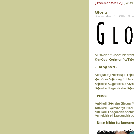
[ kommentarer 2 ]
( 2839 
Gloria
Sunday, March 13, 2005, 09:0
Musikalen "Gloria" ble fre
KorX og KorInter fra T�
- Tid og sted -
Kongsberg Normisjon L�rd
�s Kirke S�ndag 6. Mars 
S�ndre Slagen kirke S�nd
S�ndre Slagen Kirke S�nd
- Presse -
Artikkel i S�ndre Slagen 
Artikkel i T�nsbergs Blad -
Artikkel i Laagendalsposte
Anmeldelse i Laagendalspo
- Noen bilder fra konsert