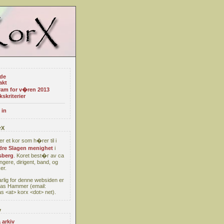
ide
akt
ram for v�ren 2013
kskriterier
 in
rX
er et kor som h�rer til i
re Slagen menighet
i
berg
. Koret best�r av ca
ngere, dirigent, band, og
er.
rlig for denne websiden er
as Hammer (email:
s <at> korx <dot> net).
v
 arkiv