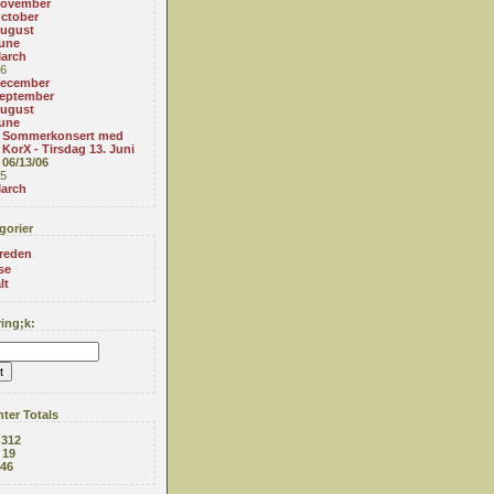
ovember
ctober
ugust
une
arch
6
ecember
eptember
ugust
une
Sommerkonsert med
KorX - Tirsdag 13. Juni
06/13/06
5
arch
gorier
reden
se
lt
ing;k:
ter Totals
:
312
:
19
46