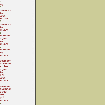
4
ay
3
ovember
ay
arch
anuary
2
ovember
ay
anuary
1
ecember
ugust
ay
anuary
0
ecember
ay
anuary
9
ecember
ovember
ctober
ugust
ay
pril
arch
anuary
8
ecember
ovember
ugust
une
pril
anuary
7