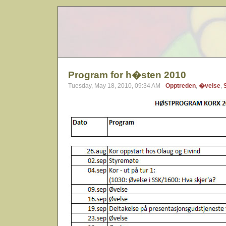
Program for h�sten 2010
Tuesday, May 18, 2010, 09:34 AM -
Opptreden
,
�velse
,