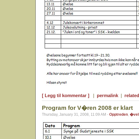
[ Legg til kommentar ]
|
permalink
|
related
Program for V�ren 2008 er klart
Thursday, January 31, 2008, 11:09 AM -
Opptreden
,
�vel