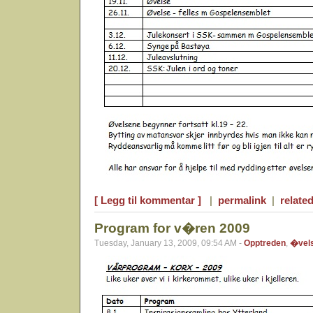
[ Legg til kommentar ]
|
permalink
|
related
Program for v�ren 2009
Tuesday, January 13, 2009, 09:54 AM -
Opptreden
,
�vel