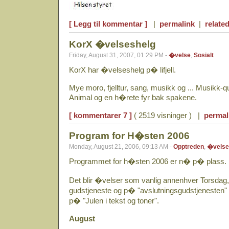
[ Legg til kommentar ]
|
permalink
|
related
KorX �velseshelg
Friday, August 31, 2007, 01:29 PM -
�velse
,
Sosialt
KorX har �velseshelg p� lifjell.
Mye moro, fjelltur, sang, musikk og ... Musikk-
Animal og en h�rete fyr bak spakene.
[ kommentarer 7 ]
( 2519 visninger ) |
permal
Program for H�sten 2006
Monday, August 21, 2006, 09:13 AM -
Opptreden
,
�velse
Programmet for h�sten 2006 er n� p� plass.
Det blir �velser som vanlig annenhver Torsda
gudstjeneste og p� "avslutningsgudstjenesten" 
p� "Julen i tekst og toner".
August