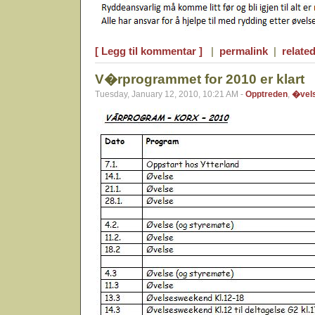
[ Legg til kommentar ]
|
permalink
|
related
V�rprogrammet for 2010 er klart
Tuesday, January 12, 2010, 10:21 AM -
Opptreden
,
�vel