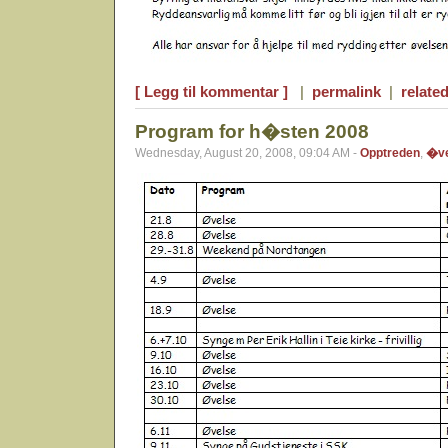
[ Legg til kommentar ]
|
permalink
|
related
Program for h�sten 2008
Wednesday, August 20, 2008, 09:04 AM -
Opptreden
,
�ve