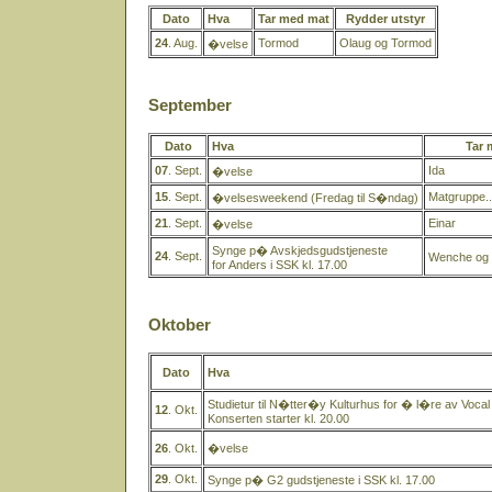
Dato
Hva
Tar med mat
Rydder utstyr
24
. Aug.
Tormod
Olaug og Tormod
�velse
September
Dato
Hva
Tar 
07
. Sept.
Ida
�velse
15
. Sept.
Matgruppe..
�velsesweekend (Fredag til S�ndag)
21
. Sept.
Einar
�velse
Synge p� Avskjedsgudstjeneste
24
. Sept.
Wenche og 
for Anders i SSK kl. 17.00
Oktober
Dato
Hva
Studietur til N�tter�y Kulturhus for � l�re av Vocal
12
. Okt.
Konserten starter kl. 20.00
26
. Okt.
�velse
29
. Okt.
Synge p� G2 gudstjeneste i SSK kl. 17.00