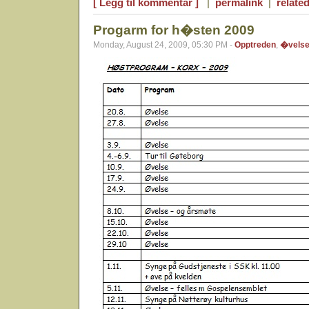
[ Legg til kommentar ]
|
permalink
|
related
Progarm for h�sten 2009
Monday, August 24, 2009, 05:30 PM -
Opptreden
,
�vels