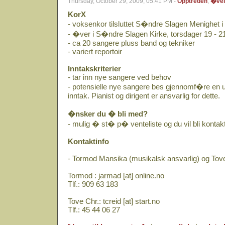
Thursday, October 29, 2009, 05:41 PM -
Opptreden
,
�vel
KorX
- voksenkor tilsluttet S�ndre Slagen Menighet
- �ver i S�ndre Slagen Kirke, torsdager 19 - 2
- ca 20 sangere pluss band og tekniker
- variert reportoir
Inntakskriterier
- tar inn nye sangere ved behov
- potensielle nye sangere bes gjennomf�re en 
inntak. Pianist og dirigent er ansvarlig for dette.
�nsker du � bli med?
- mulig � st� p� venteliste og du vil bli kontakt
Kontaktinfo
- Tormod Mansika (musikalsk ansvarlig) og Tove 
Tormod : jarmad [at] online.no
Tlf.: 909 63 183
Tove Chr.: tcreid [at] start.no
Tlf.: 45 44 06 27