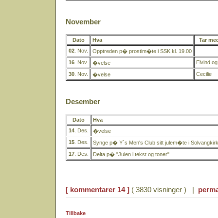
November
Dato
Hva
Tar me
02
. Nov.
Opptreden p� prostim�te i SSK kl. 19.00
16
. Nov.
Eivind o
�velse
30
. Nov.
Cecilie
�velse
Desember
Dato
Hva
14
. Des.
�velse
15
. Des.
Synge p� Y`s Men's Club sitt julem�te i Solvangkir
17
. Des.
Delta p� "Julen i tekst og toner"
[ kommentarer 14 ]
( 3830 visninger ) |
perma
Tillbake