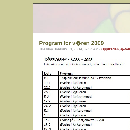
Program for v�ren 2009
Tuesday, January 13, 2009, 09:54 AM -
Opptreden
,
�vel