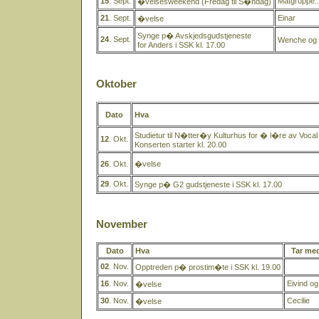
15
. Sept.
Matgruppe..
�velsesweekend (Fredag til S�ndag)
21
. Sept.
Einar
�velse
Synge p� Avskjedsgudstjeneste
24
. Sept.
Wenche og 
for Anders i SSK kl. 17.00
Oktober
Dato
Hva
Studietur til N�tter�y Kulturhus for � l�re av Vocal
12
. Okt.
Konserten starter kl. 20.00
26
. Okt.
�velse
29
. Okt.
Synge p� G2 gudstjeneste i SSK kl. 17.00
November
Dato
Hva
Tar me
02
. Nov.
Opptreden p� prostim�te i SSK kl. 19.00
16
. Nov.
Eivind o
�velse
30
. Nov.
Cecilie
�velse