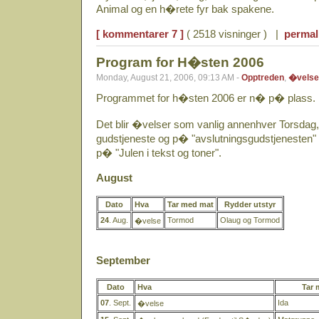
Animal og en h�rete fyr bak spakene.
[ kommentarer 7 ]
( 2518 visninger ) |
permal
Program for H�sten 2006
Monday, August 21, 2006, 09:13 AM -
Opptreden
,
�velse
Programmet for h�sten 2006 er n� p� plass.
Det blir �velser som vanlig annenhver Torsda
gudstjeneste og p� "avslutningsgudstjenesten" 
p� "Julen i tekst og toner".
August
Dato
Hva
Tar med mat
Rydder utstyr
24
. Aug.
Tormod
Olaug og Tormod
�velse
September
Dato
Hva
Tar 
07
. Sept.
Ida
�velse