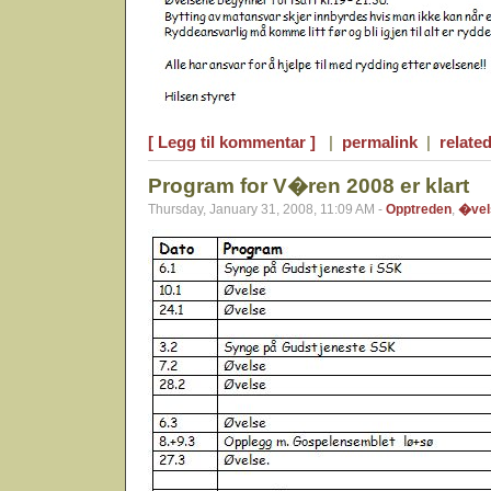
[ Legg til kommentar ]
|
permalink
|
related
Program for V�ren 2008 er klart
Thursday, January 31, 2008, 11:09 AM -
Opptreden
,
�vel