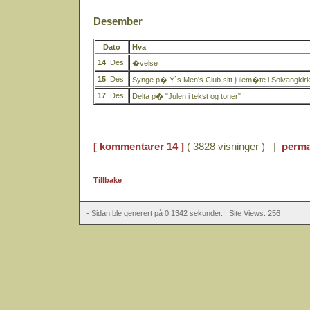
Desember
Dato
Hva
14
. Des.
�velse
15
. Des.
Synge p� Y`s Men's Club sitt julem�te i Solvangkir
17
. Des.
Delta p� "Julen i tekst og toner"
[ kommentarer 14 ]
( 3828 visninger ) |
perma
Tillbake
- Sidan ble generert på 0.1342 sekunder. | Site Views: 256