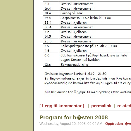
[ Legg til kommentar ]
|
permalink
|
related
Program for h�sten 2008
Wednesday, August 20, 2008, 09:04 AM -
Opptreden
,
�ve