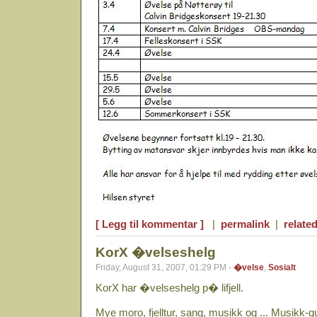
[ Legg til kommentar ]
|
permalink
|
related
KorX �velseshelg
Friday, August 31, 2007, 01:29 PM -
�velse
,
Sosialt
KorX har �velseshelg p� lifjell.
Mye moro, fjelltur, sang, musikk og ... Musikk-