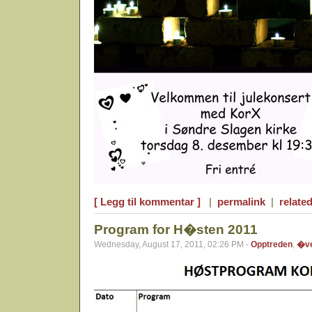
[ Legg til kommentar ]
|
permalink
|
related
Program for H�sten 2011
Wednesday, August 17, 2011, 02:26 PM -
Opptreden
,
�ve