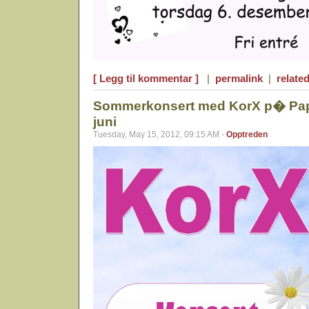
[ Legg til kommentar ]
|
permalink
|
related
Sommerkonsert med KorX p� Papi
juni
Tuesday, May 15, 2012, 09:15 AM -
Opptreden