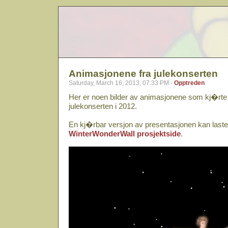
Animasjonene fra julekonserten
Saturday, March 16, 2013, 07:33 PM -
Opptreden
Her er noen bilder av animasjonene som kj�rt
julekonserten i 2012.
En kj�rbar versjon av presentasjonen kan laste
WinterWonderWall prosjektside
.