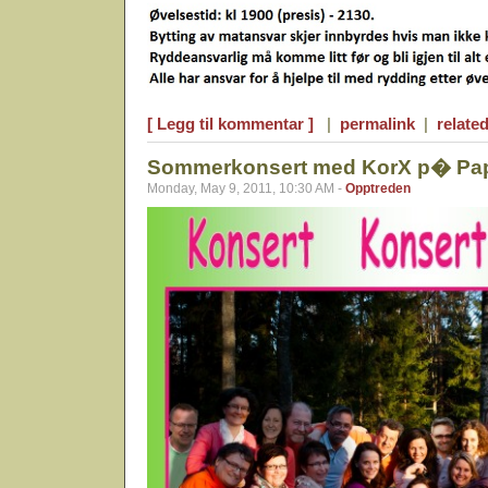
[ Legg til kommentar ]
|
permalink
|
related
Sommerkonsert med KorX p� Papi
Monday, May 9, 2011, 10:30 AM -
Opptreden