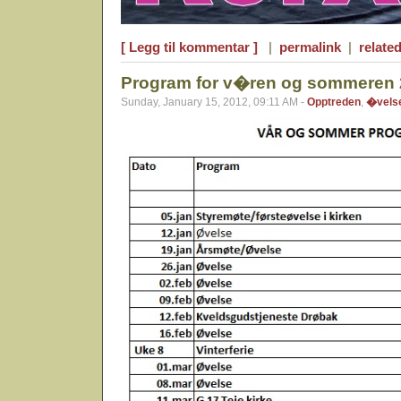
[ Legg til kommentar ]
|
permalink
|
related
Program for v�ren og sommeren
Sunday, January 15, 2012, 09:11 AM -
Opptreden
,
�vels