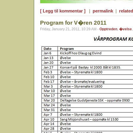
[ Legg til kommentar ]
|
permalink
|
related
Program for V�ren 2011
Friday, January 21, 2011, 10:29 AM -
Opptreden
,
�velse