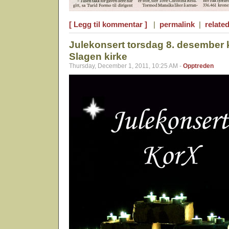
[ Legg til kommentar ]
|
permalink
|
related
Julekonsert torsdag 8. desember k
Slagen kirke
Thursday, December 1, 2011, 10:25 AM -
Opptreden