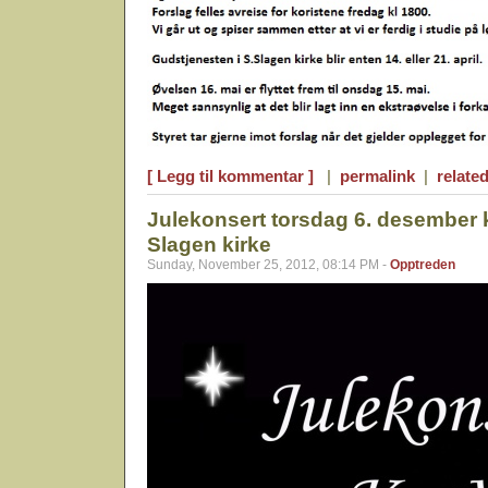
[ Legg til kommentar ]
|
permalink
|
related
Julekonsert torsdag 6. desember k
Slagen kirke
Sunday, November 25, 2012, 08:14 PM -
Opptreden