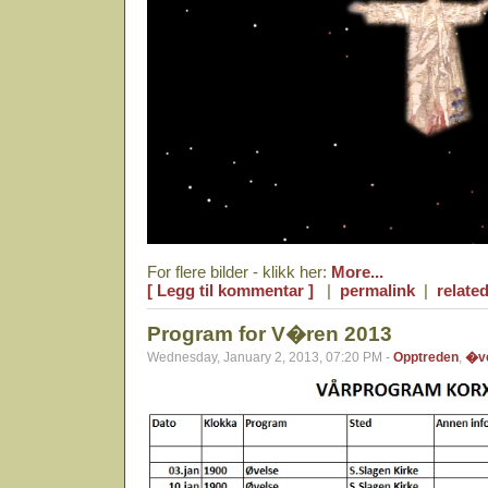
For flere bilder - klikk her:
More...
[ Legg til kommentar ]
|
permalink
|
related
Program for V�ren 2013
Wednesday, January 2, 2013, 07:20 PM -
Opptreden
,
�v