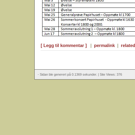
[ Legg til kommentar ]
|
permalink
|
related
- Sidan ble generert på 0.1369 sekunder. | Site Views: 376