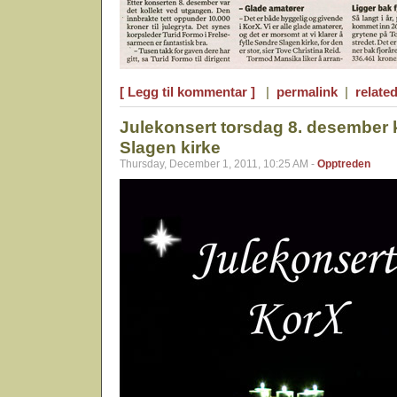
[ Legg til kommentar ]
|
permalink
|
related
Julekonsert torsdag 8. desember k
Slagen kirke
Thursday, December 1, 2011, 10:25 AM -
Opptreden