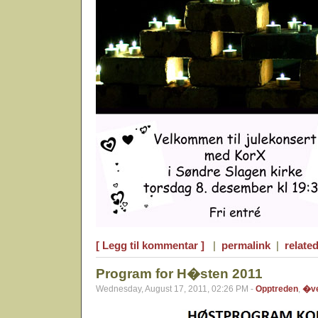
[ Legg til kommentar ]
|
permalink
|
related
Program for H�sten 2011
Wednesday, August 17, 2011, 02:26 PM -
Opptreden
,
�ve