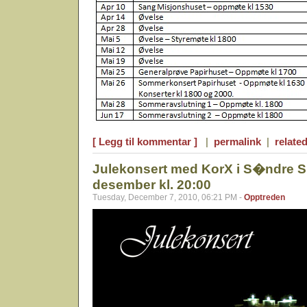
[ Legg til kommentar ]
|
permalink
|
related
Julekonsert med KorX i S�ndre Sl
desember kl. 20:00
Tuesday, December 7, 2010, 06:21 PM -
Opptreden