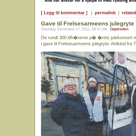
[ Legg til kommentar ]
|
permalink
|
related
Gave til Frelsesarmeens julegryte
Saturday, December 17, 2011, 09:47 AM -
Opptreden
De rundt 300 tilh�rerne p� �rets julekonsert 
i gave til Frelsesarmeens julegryte. Artikkel fr