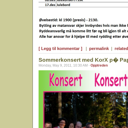
[ Legg til kommentar ]
|
permalink
|
related
Sommerkonsert med KorX p� Papi
Monday, May 9, 2011, 10:30 AM -
Opptreden