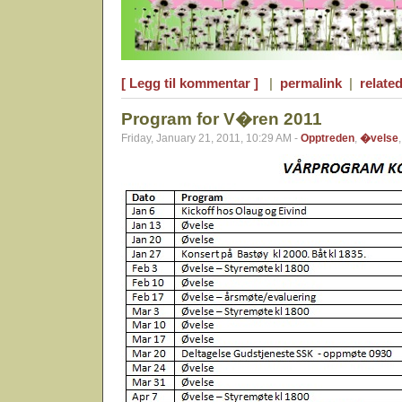
[ Legg til kommentar ]
|
permalink
|
related
Program for V�ren 2011
Friday, January 21, 2011, 10:29 AM -
Opptreden
,
�velse