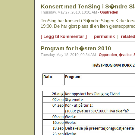
Konsert med TenSing i S�ndre Sl
Thursday, May 27, 2010, 10:01 AM -
Opptreden
TenSing har konsert i S�ndre Slagen Kirke tor
19:00. De har gjort plass til en liten gjesteoppt
[ Legg til kommentar ]
|
permalink
|
related
Program for h�sten 2010
Tuesday, May 18, 2010, 09:34 AM -
Opptreden
,
�velse
,