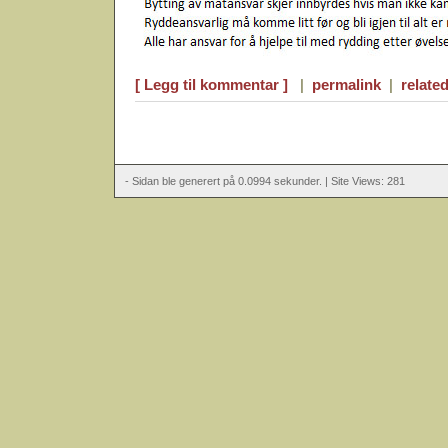
[ Legg til kommentar ]
|
permalink
|
related
- Sidan ble generert på 0.0994 sekunder. | Site Views: 281