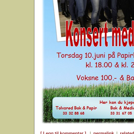
[ Legg til kommentar ]
|
permalink
|
related