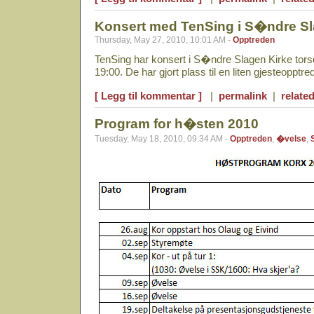
Konsert med TenSing i S�ndre Sl
Thursday, May 27, 2010, 10:01 AM -
Opptreden
TenSing har konsert i S�ndre Slagen Kirke tor
19:00. De har gjort plass til en liten gjesteoppt
[ Legg til kommentar ]
|
permalink
|
related
Program for h�sten 2010
Tuesday, May 18, 2010, 09:34 AM -
Opptreden
,
�velse
,