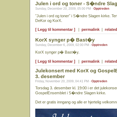
Julen i ord og toner - S�ndre Sla
Sunday, December 20, 2009, 05:00 PM -
Opptreden
"Julen i ord og toner" i S�ndre Slagen kirke. 
DeKor og KorX.
[ Legg til kommentar ]
|
permalink
|
related
KorX synger p� Bast�y
Sunday, December 6, 2009, 02:00 PM -
Opptreden
KorX synger p� Bast�y.
[ Legg til kommentar ]
|
permalink
|
related
Julekonsert med KorX og Gospel
3. desember
Friday, November 20, 2009, 04:41 PM -
Opptreden
Torsdag 3. desember kl. 19:00 i er det julekons
GospelEnsemblet i S�ndre Slagen kirke.
Det er gratis inngang og alle er hjertelig velkomn