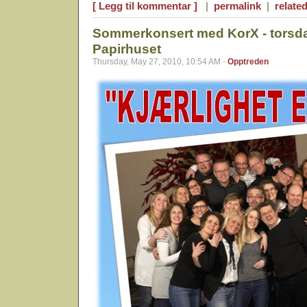
[ Legg til kommentar ]
|
permalink
|
related
Sommerkonsert med KorX - torsda
Papirhuset
Thursday, May 27, 2010, 10:54 AM -
Opptreden