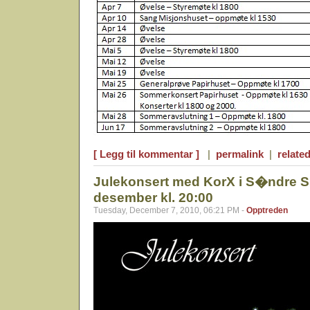
[ Legg til kommentar ]
|
permalink
|
related
Julekonsert med KorX i S�ndre Sl
desember kl. 20:00
Tuesday, December 7, 2010, 06:21 PM -
Opptreden