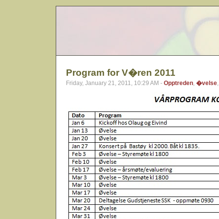
Program for V�ren 2011
Friday, January 21, 2011, 10:29 AM -
Opptreden
,
�velse