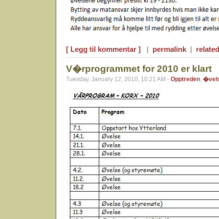
[ Legg til kommentar ]
|
permalink
|
related
V�rprogrammet for 2010 er klart
Tuesday, January 12, 2010, 10:21 AM -
Opptreden
,
�vel