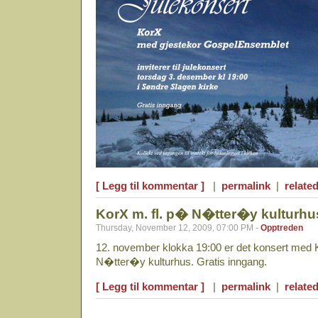
[ Legg til kommentar ]
|
permalink
|
related
KorX m. fl. p� N�tter�y kulturhu
Thursday, November 12, 2009, 07:00 PM -
Opptreden
12. november klokka 19:00 er det konsert med 
N�tter�y kulturhus. Gratis inngang.
[ Legg til kommentar ]
|
permalink
|
related