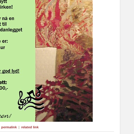
|
permalink
|
related link