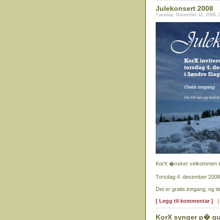
Julekonsert 2008
Tuesday, November 11, 2008, 
KorX �nsker velkommen til
Torsdag 4. desember 2008 
Det er gratis inngang, og det 
[ Legg til kommentar ]
KorX synger p� gu