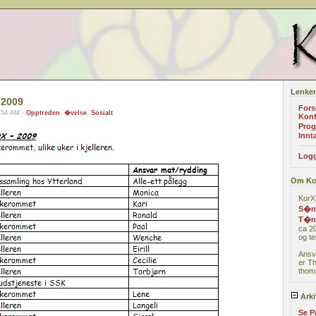
Lenker
 2009
Fors
9:54 AM -
Opptreden
,
�velse
,
Sosialt
Kont
Prog
Innta
Logg
Om Ko
KorX 
S�nd
T�n
ca 20
og te
Ansv
er T
thoma
Arki
Se P