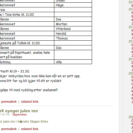
20
20
20
20
20
20
A
|
permalink
|
related link
rX synger julen inn
7:00 PM -
Opptreden
20
er julen inn i S�ndre Slagen Kirke
|
permalink
|
related link