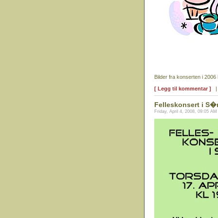
Bilder fra konserten i 2006 
[ Legg til kommentar ]
Felleskonsert i S�
Friday, April 4, 2008, 09:05 AM