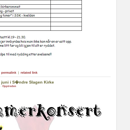
|
permalink
|
related link
juni i S�ndre Slagen Kirke
 -
Opptreden