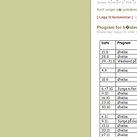
Sunday, November 9, 2008, 11
KorX synger p� gudstjenes
[ Legg til kommentar ]
Program for h�ste
Wednesday, August 20, 2008, 