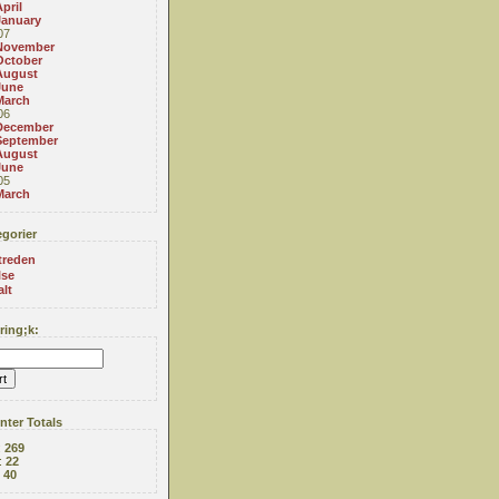
pril
January
07
November
October
August
June
March
06
December
September
August
June
05
March
gorier
treden
lse
alt
ing;k:
ter Totals
:
269
:
22
:
40