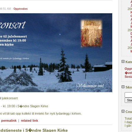
A
20
08:51 AM -
Opptreden
20
20
Kate
Opp
�ve
Sosi
S&or
 julekonsert
- kl. 19:00 i S�ndre Slagen Kirke
Coun
vil bli tatt opp kollekt til inntekt for nytt lydanlegg i kirken.
Total
|
permalink
|
related link
I dag
I går
dstjeneste i S�ndre Slagen Kirke