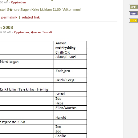
:00 AM -
Opptreden
te i S�ndre Slagen Kirke klokken 11:00. Velkommen!
|
permalink
|
related link
n 2008
09:04 AM -
Opptreden
,
�velse
,
Sosialt