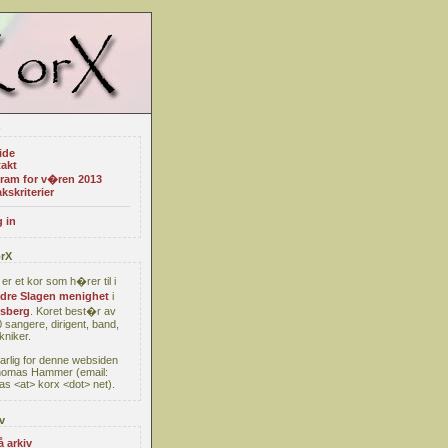
ide
akt
ram for v�ren 2013
kskriterier
 in
rX
er et kor som h�rer til i
re Slagen menighet
i
sberg
. Koret best�r av
 sangere, dirigent, band,
kniker.
arlig for denne websiden
homas Hammer (email:
s <at> korx <dot> net).
v
å arkiv