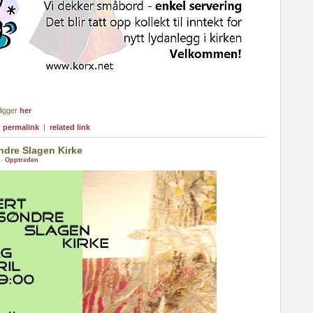
ligger
her
|
permalink
|
related link
ndre Slagen Kirke
 -
Opptreden