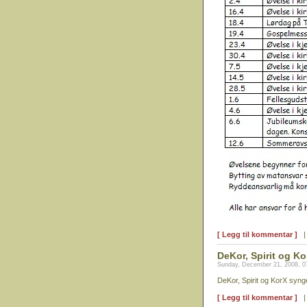
[ Legg til kommentar ]
DeKor, Spirit og Ko
Sunday, December 21, 2008, 0
DeKor, Spirit og KorX syng
[ Legg til kommentar ]