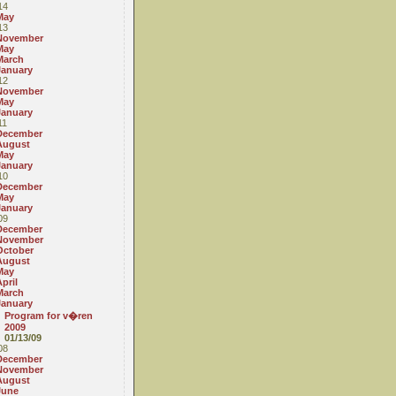
14
May
13
November
May
March
January
12
November
May
January
11
December
August
May
January
10
December
May
January
09
December
November
October
August
May
pril
March
January
Program for v�ren
2009
01/13/09
08
December
November
August
June