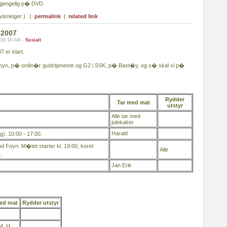
lgjengelig p� DVD.
visninger ) |
permalink
|
related link
 2007
 09:19 AM -
Sosialt
 er klart.
oyn, p� ordin�r gudstjeneste og G2 i SSK, p� Bast�y, og s� skal vi p�
Rydder
Tar med mat
utstyr
Alle tar med
julekaker
Harald
). 10:00 - 17:00.
Foyn. M�tet starter kl. 19:00, koret
Alle
.
Jan Erik
ed mat
Rydder utstyr
M. H.