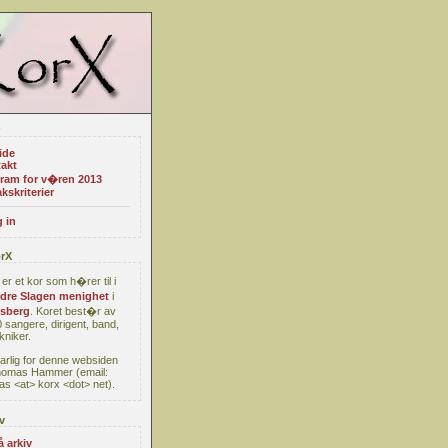
ide
akt
ram for v�ren 2013
kskriterier
 in
rX
er et kor som h�rer til i
re Slagen menighet
i
sberg
. Koret best�r av
 sangere, dirigent, band,
kniker.
arlig for denne websiden
homas Hammer (email:
s <at> korx <dot> net).
v
å arkiv