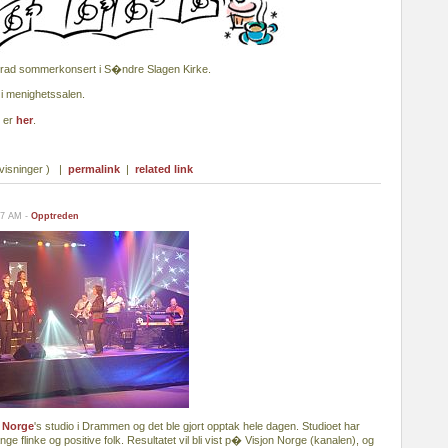
 rad sommerkonsert i S�ndre Slagen Kirke.
 i menighetssalen.
t er
her
.
visninger ) |
permalink
|
related link
07 AM -
Opptreden
 Norge
's studio i Drammen og det ble gjort opptak hele dagen. Studioet har
e flinke og positive folk. Resultatet vil bli vist p� Visjon Norge (kanalen), og