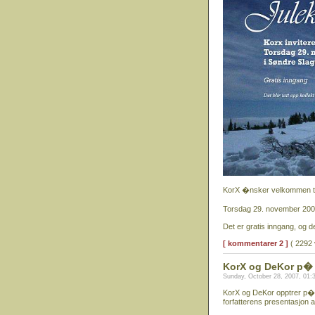
KorX �nsker velkommen til
Torsdag 29. november 2007
Det er gratis inngang, og det 
[ kommentarer 2 ]
( 2292 
KorX og DeKor p� "
Sunday, October 28, 2007, 01
KorX og DeKor opptrer p� "
forfatterens presentasjon 