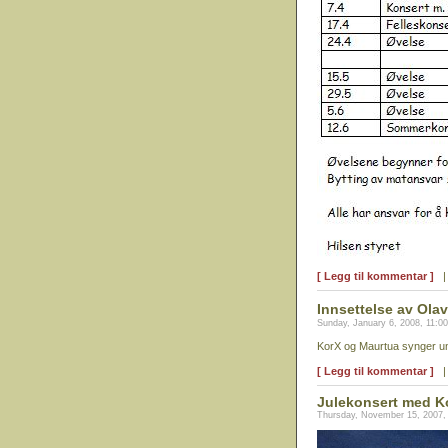
[ Legg til kommentar ]
Innsettelse av Ola
Sunday, January 6, 2008, 11:0
KorX og Maurtua synger un
[ Legg til kommentar ]
Julekonsert med K
Thursday, November 15, 2007,