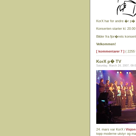
KorX har for andre �r p�
Konserten starter kl. 20.00
Bilder fra fjor�rets konser
Velkommen!
[ kommentarer 7 ]
( 2255 
KorX p� TV
Saturday, March 24, 2007, 09:
24. mars var KorX i
Visjon
topp moderne utstyr og mang