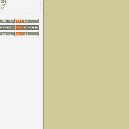
:
269
:
22
:
40