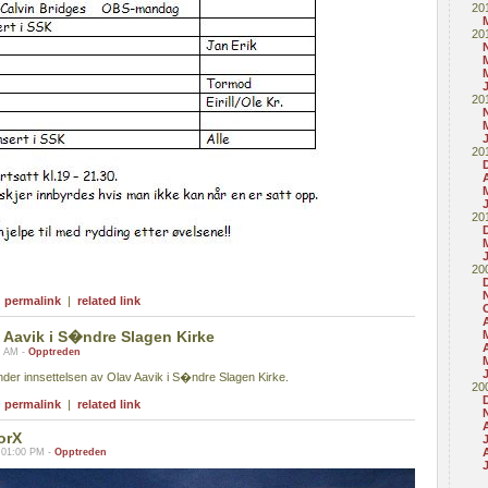
20
20
20
20
20
20
|
permalink
|
related link
v Aavik i S�ndre Slagen Kirke
A
0 AM -
Opptreden
der innsettelsen av Olav Aavik i S�ndre Slagen Kirke.
20
|
permalink
|
related link
orX
A
 01:00 PM -
Opptreden