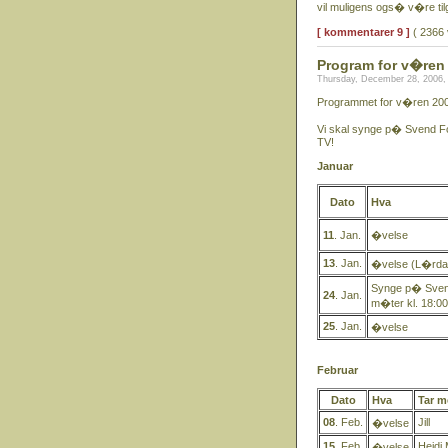
vil muligens ogs� v�re ti
[ kommentarer 9 ]
( 2366 
Program for v�ren
Thursday, December 28, 2006,
Programmet for v�ren 2007
Vi skal synge p� Svend F
TV!
Januar
Dato
Hva
11
. Jan.
�velse
13
. Jan.
�velse (L�rdag
Synge p� Svend 
24
. Jan.
m�ter kl. 18:00
25
. Jan.
�velse
Februar
Dato
Hva
Tar m
08
. Feb.
Jill
�velse
15
. Feb.
Heidi 
�velse