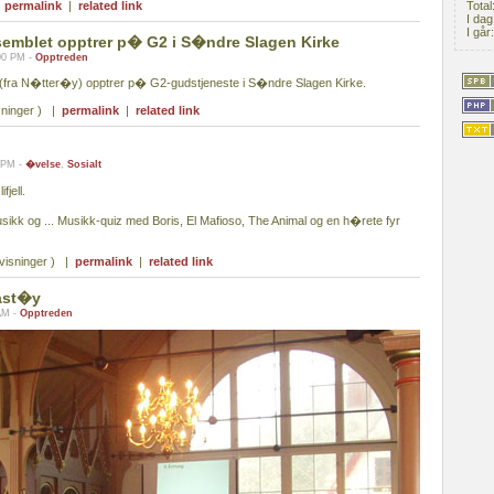
|
permalink
|
related link
Total
I dag
I går
emblet opptrer p� G2 i S�ndre Slagen Kirke
:00 PM -
Opptreden
(fra N�tter�y) opptrer p� G2-gudstjeneste i S�ndre Slagen Kirke.
sninger ) |
permalink
|
related link
9 PM -
�velse
,
Sosialt
jell.
usikk og ... Musikk-quiz med Boris, El Mafioso, The Animal og en h�rete fyr
visninger ) |
permalink
|
related link
ast�y
AM -
Opptreden