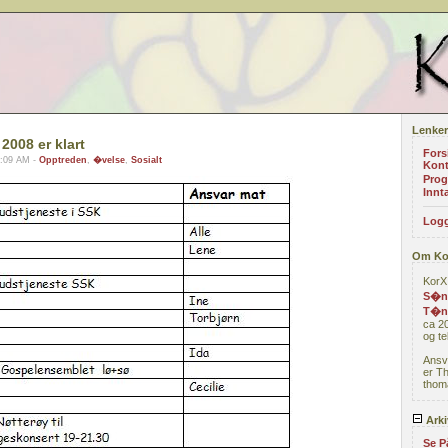
Lenker
2008 er klart
Fors
1:09 AM -
Opptreden
,
�velse
,
Sosialt
Kont
Prog
Innta
Logg
Om Ko
KorX 
S�nd
T�n
ca 20
og te
Ansv
er T
thoma
Arki
Se P