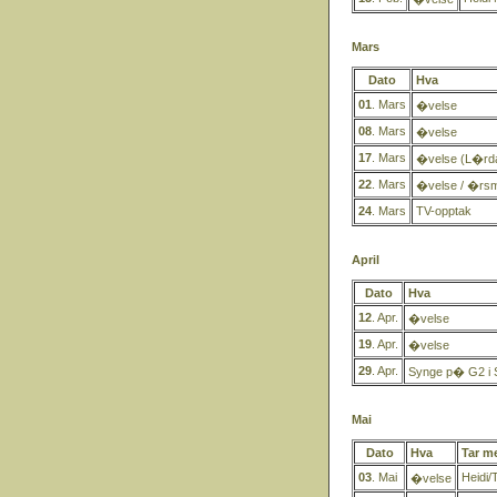
Mars
Dato
Hva
01
. Mars
�velse
08
. Mars
�velse
17
. Mars
�velse (L�rd
22
. Mars
�velse / �rs
24
. Mars
TV-opptak
April
Dato
Hva
12
. Apr.
�velse
19
. Apr.
�velse
29
. Apr.
Synge p� G2 i
Mai
Dato
Hva
Tar m
03
. Mai
Heidi/
�velse