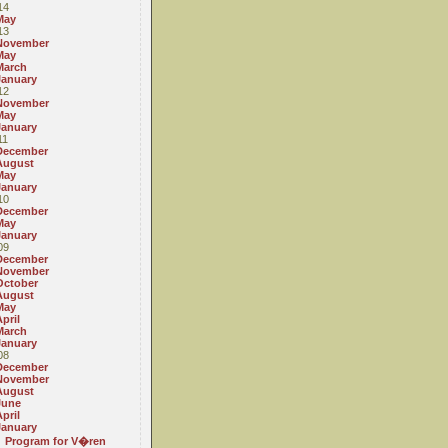
14
May
13
November
May
March
January
12
November
May
January
11
December
August
May
January
10
December
May
January
09
December
November
October
August
May
pril
March
January
08
December
November
August
June
pril
January
Program for V�ren