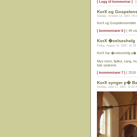
[ Legg til kommentar ]
KorX og Gospelens
Sunday, October 14, 2007, 05
KorX og Gospelensemblet 
[ kommentarer 6 ]
( 49 vi
KorX �velseshelg
Friday, August 31, 2007, 01:2
KorX har �velseshelg p� lif
Mye moro, fjelltur, sang, m
bak spakene.
[ kommentarer 7 ]
( 2518 
KorX synger p� B
Sunday, June 17, 2007, 11:00 