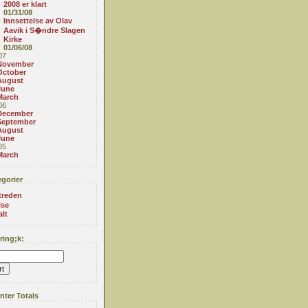
2008 er klart
01/31/08
Innsettelse av Olav
Aavik i S�ndre Slagen
Kirke
01/06/08
07
November
October
August
June
March
06
December
September
August
June
05
March
gorier
treden
lse
alt
ing;k:
ter Totals