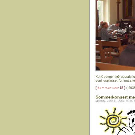
KorX synger p� gudstjen
soningsplasser for innsatt
[ kommentarer 15 ]
( 2936
Sommerkonsert med
Monday, June 11, 2007, 02:00