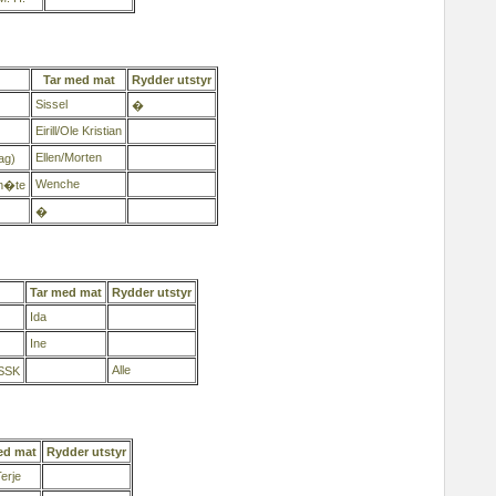
Tar med mat
Rydder utstyr
Sissel
�
Eirill/Ole Kristian
Ellen/Morten
ag)
Wenche
m�te
�
Tar med mat
Rydder utstyr
Ida
Ine
Alle
 SSK
ed mat
Rydder utstyr
Terje