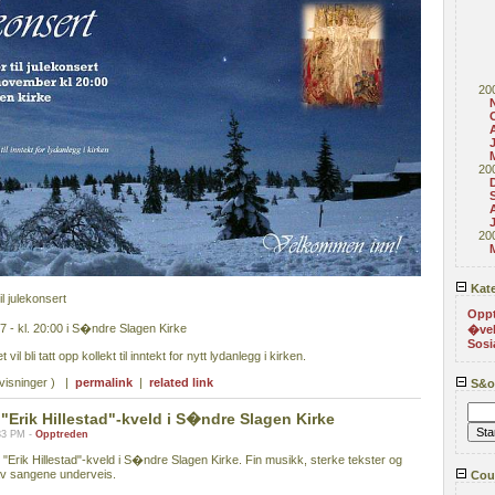
20
20
20
Kate
 julekonsert
Opp
 - kl. 20:00 i S�ndre Slagen Kirke
�ve
Sosi
vil bli tatt opp kollekt til inntekt for nytt lydanlegg i kirken.
visninger ) |
permalink
|
related link
S&or
Erik Hillestad"-kveld i S�ndre Slagen Kirke
:33 PM -
Opptreden
Erik Hillestad"-kveld i S�ndre Slagen Kirke. Fin musikk, sterke tekster og
av sangene underveis.
Coun