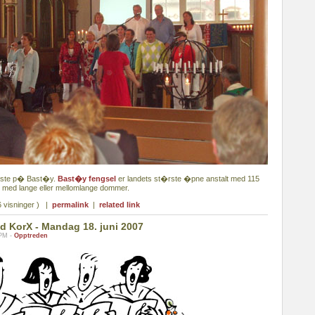
este p� Bast�y.
Bast�y fengsel
er landets st�rste �pne anstalt med 115
e med lange eller mellomlange dommer.
 visninger ) |
permalink
|
related link
 KorX - Mandag 18. juni 2007
 PM -
Opptreden