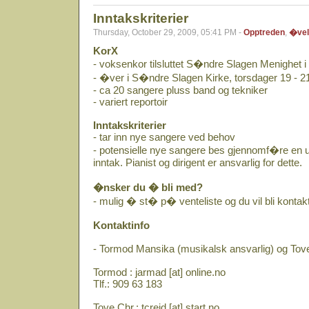
Inntakskriterier
Thursday, October 29, 2009, 05:41 PM -
Opptreden
,
�vel
KorX
- voksenkor tilsluttet S�ndre Slagen Menighet
- �ver i S�ndre Slagen Kirke, torsdager 19 - 2
- ca 20 sangere pluss band og tekniker
- variert reportoir
Inntakskriterier
- tar inn nye sangere ved behov
- potensielle nye sangere bes gjennomf�re en 
inntak. Pianist og dirigent er ansvarlig for dette.
�nsker du � bli med?
- mulig � st� p� venteliste og du vil bli kontakt
Kontaktinfo
- Tormod Mansika (musikalsk ansvarlig) og Tove 
Tormod : jarmad [at] online.no
Tlf.: 909 63 183
Tove Chr.: tcreid [at] start.no