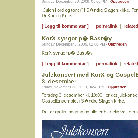
Sunday, December 20, 2009, 05:00 PM -
Opptreden
"Julen i ord og toner" i S�ndre Slagen kirke. 
DeKor og KorX.
[ Legg til kommentar ]
|
permalink
|
related
KorX synger p� Bast�y
Sunday, December 6, 2009, 02:00 PM -
Opptreden
KorX synger p� Bast�y.
[ Legg til kommentar ]
|
permalink
|
related
Julekonsert med KorX og Gospel
3. desember
Friday, November 20, 2009, 04:41 PM -
Opptreden
Torsdag 3. desember kl. 19:00 i er det julekons
GospelEnsemblet i S�ndre Slagen kirke.
Det er gratis inngang og alle er hjertelig velkomn