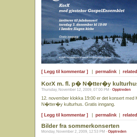
[ Legg til kommentar ]
|
permalink
|
related
KorX m. fl. p� N�tter�y kulturhu
Thursday, November 12, 2009, 07:00 PM -
Opptreden
12. november klokka 19:00 er det konsert med 
N�tter�y kulturhus. Gratis inngang.
[ Legg til kommentar ]
|
permalink
|
related
Bilder fra sommerkonserten
Monday, November 2, 2009, 12:53 PM -
Opptreden