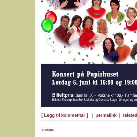
[ Legg til kommentar ]
|
permalink
|
related
Tillbake