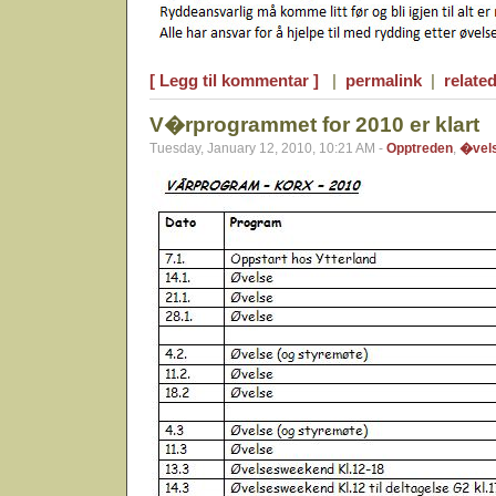
[ Legg til kommentar ]
|
permalink
|
related
V�rprogrammet for 2010 er klart
Tuesday, January 12, 2010, 10:21 AM -
Opptreden
,
�vel