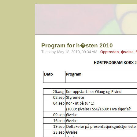
Program for h�sten 2010
Tuesday, May 18, 2010, 09:34 AM -
Opptreden
,
�velse
,