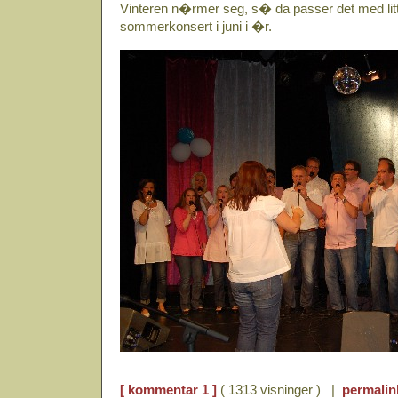
Vinteren n�rmer seg, s� da passer det med litt
sommerkonsert i juni i �r.
[ kommentar 1 ]
( 1313 visninger ) |
permalin