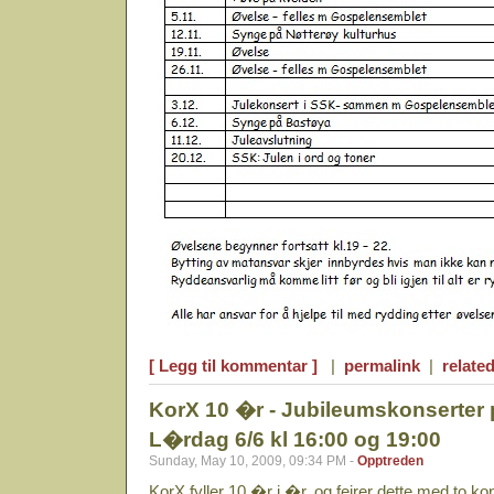
[ Legg til kommentar ]
|
permalink
|
related
KorX 10 �r - Jubileumskonserter 
L�rdag 6/6 kl 16:00 og 19:00
Sunday, May 10, 2009, 09:34 PM -
Opptreden
KorX fyller 10 �r i �r, og feirer dette med to 