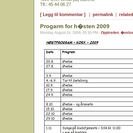
Tlf.: 45 44 06 27
[ Legg til kommentar ]
|
permalink
|
related
Progarm for h�sten 2009
Monday, August 24, 2009, 05:30 PM -
Opptreden
,
�vels