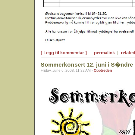
[ Legg til kommentar ]
|
permalink
|
related
Sommerkonsert 12. juni i S�ndre 
Friday, June 6, 2008, 11:32 AM -
Opptreden