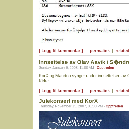
[ Legg til kommentar ]
|
permalink
|
related
Innsettelse av Olav Aavik i S�ndr
Sunday, January 6, 2008, 11:00 AM -
Opptreden
KorX og Maurtua synger under innsettelsen av 
Kirke.
[ Legg til kommentar ]
|
permalink
|
related
Julekonsert med KorX
Thursday, November 15, 2007, 01:00 PM -
Opptreden