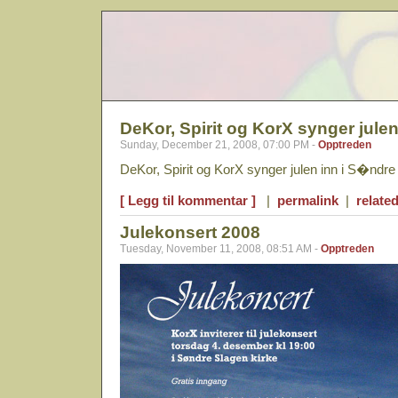
DeKor, Spirit og KorX synger julen
Sunday, December 21, 2008, 07:00 PM -
Opptreden
DeKor, Spirit og KorX synger julen inn i S�ndre
[ Legg til kommentar ]
|
permalink
|
related
Julekonsert 2008
Tuesday, November 11, 2008, 08:51 AM -
Opptreden