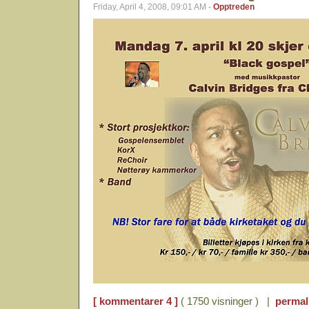
Friday, April 4, 2008, 09:01 AM -
Opptreden
[ kommentarer 4 ]
( 1750 visninger ) |
permal