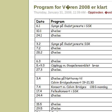
Program for V�ren 2008 er klart
Thursday, January 31, 2008, 11:09 AM -
Opptreden
,
�vel