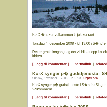
KorX �nsker velkommen til julekonsert
Torsdag 4. desember 2008 - kl. 19:00 i S�ndre 
Det er gratis inngang, og det vil bli tatt opp kollekt
kirken.
[ Legg til kommentar ]
|
permalink
|
related
KorX synger p� gudstjeneste i S
Sunday, November 9, 2008, 11:00 AM -
Opptreden
KorX synger p� gudstjeneste i S�ndre Slagen 
Velkommen!
[ Legg til kommentar ]
|
permalink
|
related
Program for h�sten 2008