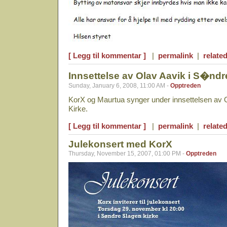
[ Legg til kommentar ]
|
permalink
|
related
Innsettelse av Olav Aavik i S�ndr
Sunday, January 6, 2008, 11:00 AM -
Opptreden
KorX og Maurtua synger under innsettelsen av 
Kirke.
[ Legg til kommentar ]
|
permalink
|
related
Julekonsert med KorX
Thursday, November 15, 2007, 01:00 PM -
Opptreden