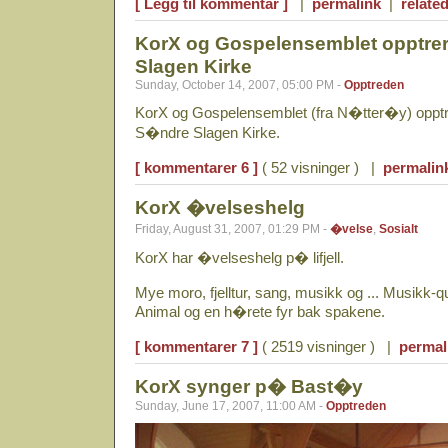
[ Legg til kommentar ]
|
permalink
|
related
KorX og Gospelensemblet opptre
Slagen Kirke
Sunday, October 14, 2007, 05:00 PM -
Opptreden
KorX og Gospelensemblet (fra N�tter�y) opptr
S�ndre Slagen Kirke.
[ kommentarer 6 ]
( 52 visninger ) |
permalin
KorX �velseshelg
Friday, August 31, 2007, 01:29 PM -
�velse
,
Sosialt
KorX har �velseshelg p� lifjell.
Mye moro, fjelltur, sang, musikk og ... Musikk-
Animal og en h�rete fyr bak spakene.
[ kommentarer 7 ]
( 2519 visninger ) |
permal
KorX synger p� Bast�y
Sunday, June 17, 2007, 11:00 AM -
Opptreden