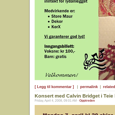
[ Legg til kommentar ]
|
permalink
|
related
Konsert med Calvin Bridget i Teie 
Friday, April 4, 2008, 09:01 AM -
Opptreden