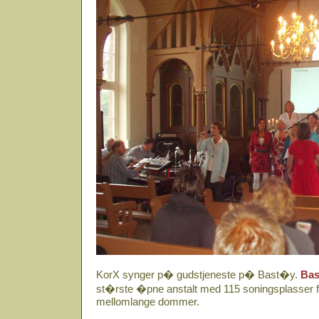
KorX synger p� gudstjeneste p� Bast�y.
Bas
st�rste �pne anstalt med 115 soningsplasser fo
mellomlange dommer.