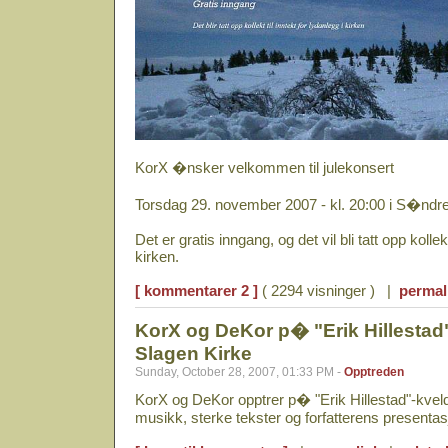
KorX �nsker velkommen til julekonsert
Torsdag 29. november 2007 - kl. 20:00 i S�ndr
Det er gratis inngang, og det vil bli tatt opp kollekt
kirken.
[ kommentarer 2 ]
( 2294 visninger ) |
permal
KorX og DeKor p� "Erik Hillestad
Slagen Kirke
Sunday, October 28, 2007, 01:33 PM -
Opptreden
KorX og DeKor opptrer p� "Erik Hillestad"-kvel
musikk, sterke tekster og forfatterens presenta