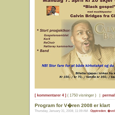
[ kommentarer 4 ]
( 1750 visninger ) |
permal
Program for V�ren 2008 er klart
Thursday, January 31, 2008, 11:09 AM -
Opptreden
,
�vel