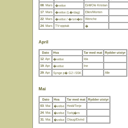
08
. Mars
Eirill/Ole Kristian
�velse
17
. Mars
Ellen/Morten
�velse (L�rdag)
22
. Mars
Wenche
�velse / �rsm�te
24
. Mars
TV-opptak
�
April
Dato
Hva
Tar med mat
Rydder utstyr
12
. Apr.
Ida
�velse
19
. Apr.
Ine
�velse
29
. Apr.
Alle
Synge p� G2 i SSK
Mai
Dato
Hva
Tar med mat
Rydder utstyr
03
. Mai
Heidi/Terje
�velse
24
. Mai.
�velse
Torbj�rn
31
. Mai.
Olaug/Eivind
�velse