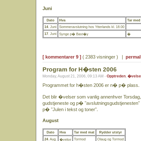
Juni
Dato
Hva
Tar med
14
. Juni
Sommeravslutning hos Ytterlands kl. 18.00
17
. Juni
Synge p� Bast�y
�
[ kommentarer 9 ]
( 2383 visninger ) |
permal
Program for H�sten 2006
Monday, August 21, 2006, 09:13 AM -
Opptreden
,
�velse
Programmet for h�sten 2006 er n� p� plass.
Det blir �velser som vanlig annenhver Torsda
gudstjeneste og p� "avslutningsgudstjenesten" 
p� "Julen i tekst og toner".
August
Dato
Hva
Tar med mat
Rydder utstyr
24
. Aug.
Tormod
Olaug og Tormod
�velse