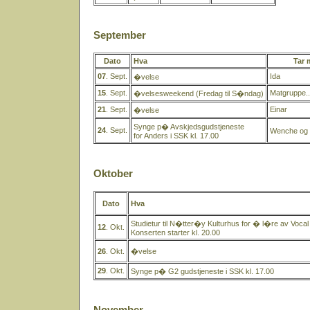
September
Dato
Hva
Tar 
07
. Sept.
Ida
�velse
15
. Sept.
Matgruppe..
�velsesweekend (Fredag til S�ndag)
21
. Sept.
Einar
�velse
Synge p� Avskjedsgudstjeneste
24
. Sept.
Wenche og 
for Anders i SSK kl. 17.00
Oktober
Dato
Hva
Studietur til N�tter�y Kulturhus for � l�re av Vocal
12
. Okt.
Konserten starter kl. 20.00
26
. Okt.
�velse
29
. Okt.
Synge p� G2 gudstjeneste i SSK kl. 17.00
November