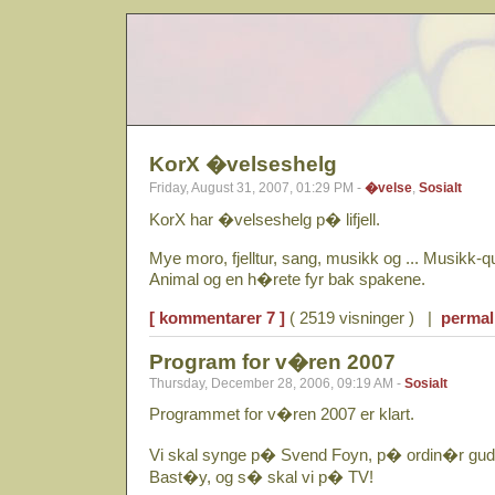
KorX �velseshelg
Friday, August 31, 2007, 01:29 PM -
�velse
,
Sosialt
KorX har �velseshelg p� lifjell.
Mye moro, fjelltur, sang, musikk og ... Musikk-
Animal og en h�rete fyr bak spakene.
[ kommentarer 7 ]
( 2519 visninger ) |
permal
Program for v�ren 2007
Thursday, December 28, 2006, 09:19 AM -
Sosialt
Programmet for v�ren 2007 er klart.
Vi skal synge p� Svend Foyn, p� ordin�r gud
Bast�y, og s� skal vi p� TV!