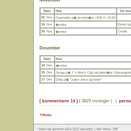
Dato
Hva
Tar me
02
. Nov.
Opptreden p� prostim�te i SSK kl. 19.00
16
. Nov.
Eivind o
�velse
30
. Nov.
Cecilie
�velse
Desember
Dato
Hva
14
. Des.
�velse
15
. Des.
Synge p� Y`s Men's Club sitt julem�te i Solvangkir
17
. Des.
Delta p� "Julen i tekst og toner"
[ kommentarer 14 ]
( 3829 visninger ) |
perma
Tillbake
- Sidan ble generert på 0.1116 sekunder. | Site Views: 295