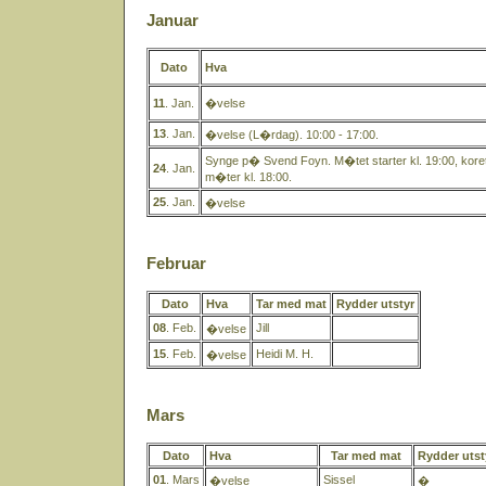
Januar
Dato
Hva
11
. Jan.
�velse
13
. Jan.
�velse (L�rdag). 10:00 - 17:00.
Synge p� Svend Foyn. M�tet starter kl. 19:00, kore
24
. Jan.
m�ter kl. 18:00.
25
. Jan.
�velse
Februar
Dato
Hva
Tar med mat
Rydder utstyr
08
. Feb.
Jill
�velse
15
. Feb.
Heidi M. H.
�velse
Mars
Dato
Hva
Tar med mat
Rydder utst
01
. Mars
Sissel
�velse
�