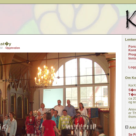
Lenker
ast�y
Fors
AM -
Opptreden
Kont
Prog
Innta
Logg
Om Ko
KorX 
S�nd
T�n
ca 20
og te
Ansv
er T
thoma
Arki
Se P