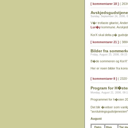
[ kommentarer 18 ]
( 2634
Avskjedsgudstjenes
Sunday, September 24, 2006, 
V�r trofaste gitarist, Ander
Lur�y
kommune. Avskjede
KorX skal delta p� gudstje
[ kommentarer 21 ]
( 3884
Bilder fra sommerk
Friday, August 25, 2006, 09:1
B�de sommeren og KorX' s
Her er noen bilder fra kon
[ kommentarer 8 ]
( 2320 
Program for H�ste
Monday, August 21, 2006, 09:
Programmet for h�sten 20
Det blir �velser som vanl
"avslutningsgudstjenesten" 
August
Dato
Hva
Tar m