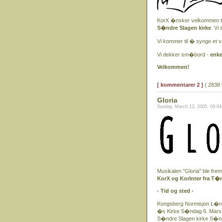
KorX �nsker velkommen ti
S�ndre Slagen kirke
. Vi
Vi kommer til � synge et va
Vi dekker sm�bord -
enke
Velkommen!
[ kommentarer 2 ]
( 2838 
Gloria
Sunday, March 13, 2005, 09:0
Musikalen "Gloria" ble fre
KorX og KorInter fra T�
- Tid og sted -
Kongsberg Normisjon L�rd
�s Kirke S�ndag 6. Mars 
S�ndre Slagen kirke S�nd