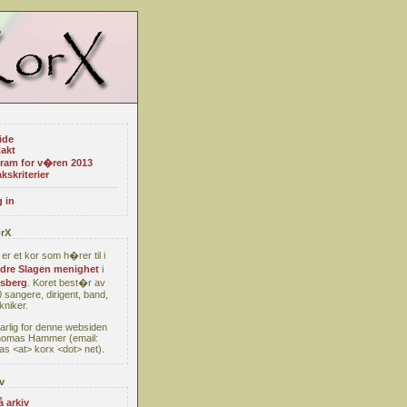
ide
akt
ram for v�ren 2013
kskriterier
 in
rX
er et kor som h�rer til i
re Slagen menighet
i
sberg
. Koret best�r av
 sangere, dirigent, band,
kniker.
arlig for denne websiden
homas Hammer (email:
s <at> korx <dot> net).
v
å arkiv