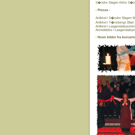
S�ndre Slagen Kirke S�nd
- Presse -
Artikkel i S�ndre Slagen 
Artikkel i T�nsbergs Blad -
Artikkel i Laagendalsposte
Anmeldelse i Laagendalspo
- Noen bilder fra konsert