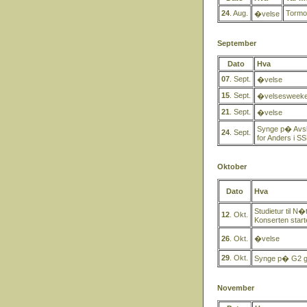
24
. Aug.
Tormo
�velse
September
Dato
Hva
07
. Sept.
�velse
15
. Sept.
�velsesweeken
21
. Sept.
�velse
Synge p� Avsk
24
. Sept.
for Anders i SS
Oktober
Dato
Hva
Studietur til N
12
. Okt.
Konserten starte
26
. Okt.
�velse
29
. Okt.
Synge p� G2 gu
November