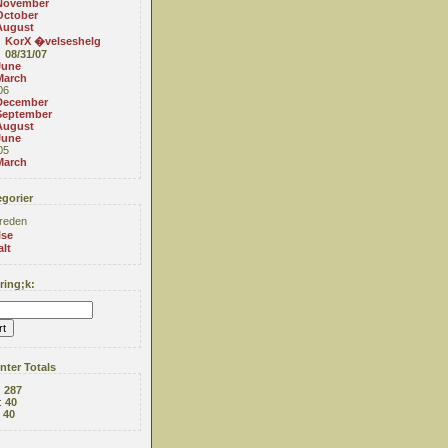
November
October
August
KorX �velseshelg
08/31/07
June
March
06
December
September
August
June
05
March
gorier
reden
lse
alt
ing;k:
ter Totals
:
287
:
40
:
40