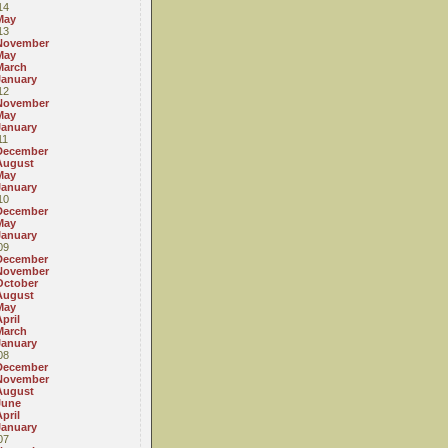
14
May
13
November
May
March
January
12
November
May
January
11
December
August
May
January
10
December
May
January
09
December
November
October
August
May
pril
March
January
08
December
November
August
June
pril
January
07