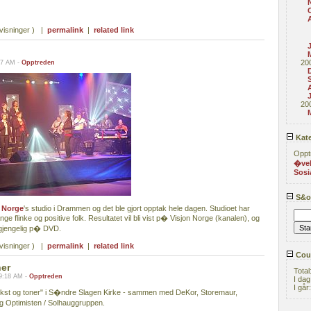
visninger ) |
permalink
|
related link
20
07 AM -
Opptreden
20
Kate
Oppt
�ve
Sosi
S&or
 Norge
's studio i Drammen og det ble gjort opptak hele dagen. Studioet har
e flinke og positive folk. Resultatet vil bli vist p� Visjon Norge (kanalen), og
lgjengelig p� DVD.
visninger ) |
permalink
|
related link
Coun
ner
Total
9:18 AM -
Opptreden
I dag
I går
ekst og toner" i S�ndre Slagen Kirke - sammen med DeKor, Storemaur,
 Optimisten / Solhauggruppen.