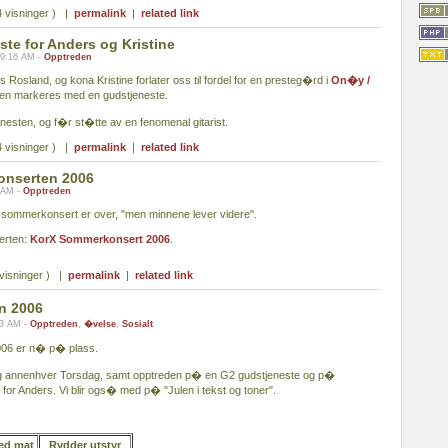
 visninger ) |
permalink
|
related link
te for Anders og Kristine
09:16 AM -
Opptreden
s Rosland, og kona Kristine forlater oss til fordel for en presteg�rd i
On�y /
n markeres med en gudstjeneste.
nesten, og f�r st�tte av en fenomenal gitarist.
 visninger ) |
permalink
|
related link
onserten 2006
5 AM -
Opptreden
ommerkonsert er over, "men minnene lever videre".
serten:
KorX Sommerkonsert 2006
.
visninger ) |
permalink
|
related link
n 2006
13 AM -
Opptreden
,
�velse
,
Sosialt
06 er n� p� plass.
ig annenhver Torsdag, samt opptreden p� en G2 gudstjeneste og p�
for Anders. Vi blir ogs� med p� "Julen i tekst og toner".
ed mat
Rydder utstyr