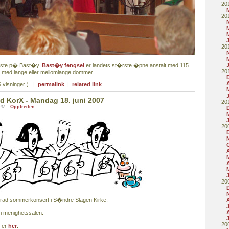
20
20
20
este p� Bast�y.
Bast�y fengsel
er landets st�rste �pne anstalt med 115
20
e med lange eller mellomlange dommer.
 visninger ) |
permalink
|
related link
 KorX - Mandag 18. juni 2007
20
 PM -
Opptreden
20
A
20
 rad sommerkonsert i S�ndre Slagen Kirke.
A
 i menighetssalen.
20
t er
her
.