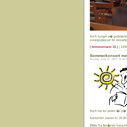
KorX synger p� gudstjen
soningsplasser for innsatt
[ kommentarer 15 ]
( 2936
Sommerkonsert med
Monday, June 11, 2007, 02:00
KorX har for andre �r p�
Konserten starter kl. 20.00
Bilder fra fjor�rets konser