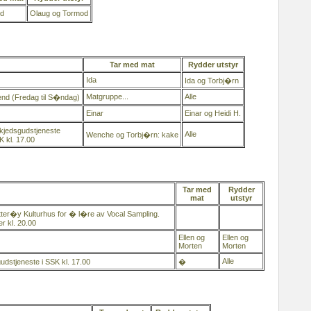
d
Olaug og Tormod
Tar med mat
Rydder utstyr
Ida
Ida og Torbj�rn
Matgruppe...
Alle
d (Fredag til S�ndag)
Einar
Einar og Heidi H.
jedsgudstjeneste
Alle
Wenche og Torbj�rn: kake
K kl. 17.00
Tar med
Rydder
mat
utstyr
�tter�y Kulturhus for � l�re av Vocal Sampling.
r kl. 20.00
Ellen og
Ellen og
Morten
Morten
Alle
dstjeneste i SSK kl. 17.00
�