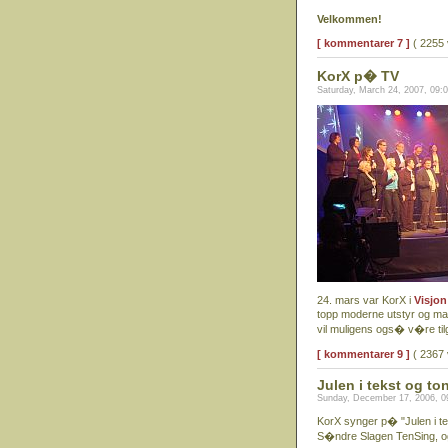
Velkommen!
[ kommentarer 7 ]
( 2255 
KorX p� TV
Saturday, March 24, 2007, 09:
24. mars var KorX i
Visjon
topp moderne utstyr og mang
vil muligens ogs� v�re ti
[ kommentarer 9 ]
( 2367 
Julen i tekst og to
Sunday, December 17, 2006, 0
KorX synger p� "Julen i t
S�ndre Slagen TenSing, og