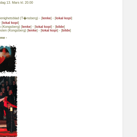
ag 13. Mars kl. 20.00
Menighetsblad (T�nsberg) - [
lenke
] - [
lokal kopi
]
 [
lokal kopi
]
n (Kongsberg) [
lenke
] - [
lokal kopi
] - [
bilde
]
sten (Kongsberg) [
lenke
] - [
lokal kopi
] - [
bilde
]
ene -