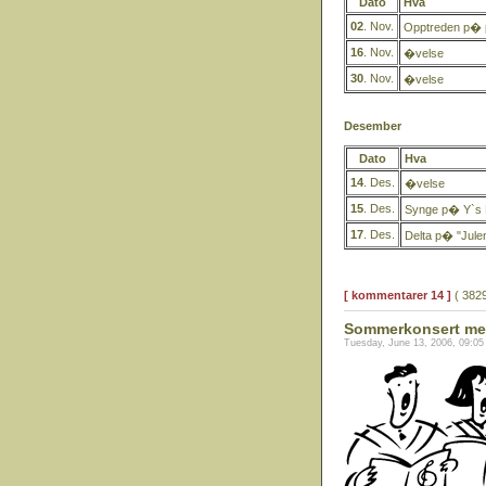
Dato
Hva
02
. Nov.
Opptreden p� p
16
. Nov.
�velse
30
. Nov.
�velse
Desember
Dato
Hva
14
. Des.
�velse
15
. Des.
Synge p� Y`s M
17
. Des.
Delta p� "Julen
[ kommentarer 14 ]
( 3829
Sommerkonsert med
Tuesday, June 13, 2006, 09:0