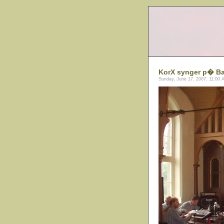
KorX synger p� B
Sunday, June 17, 2007, 11:00 