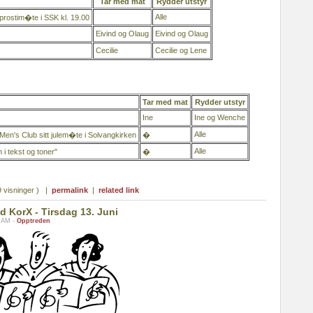
Tar med mat
Rydder utstyr
Alle
rostim�te i SSK kl. 19.00
Eivind og Olaug
Eivind og Olaug
Cecilie
Cecilie og Lene
Tar med mat
Rydder utstyr
Ine
Ine og Wenche
Alle
en's Club sitt julem�te i Solvangkirken
�
Alle
 i tekst og toner"
�
 visninger ) |
permalink
|
related link
 KorX - Tirsdag 13. Juni
5 AM -
Opptreden