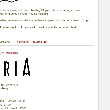
l en intim sommerkonsert
tirsdag 13. juni
. Stedet er menighetssalen i
 starter
kl 20:00
og runder av f�r midnatt.
riert program hvor vi er innom flere sjangere, bl.a.
gospel, lovsang og pop
.
l servering
. For � dekke v�re utgifter vil det bli tatt opp kollekt.
visninger ) |
permalink
|
related link
4 AM -
Opptreden
mf�rt av korene
nsberg
ag 5. Mars kl. 18.00
kl. 17.00
ag 13. Mars kl. 17.00