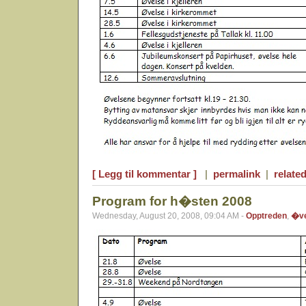
[ Legg til kommentar ]
|
permalink
|
related
Program for h�sten 2008
Wednesday, August 20, 2008, 09:04 AM -
Opptreden
,
�ve