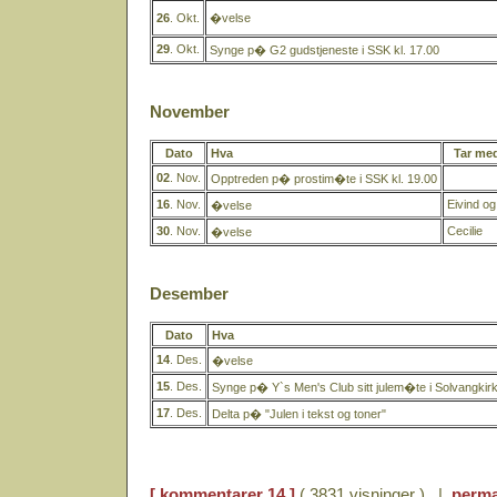
26
. Okt.
�velse
29
. Okt.
Synge p� G2 gudstjeneste i SSK kl. 17.00
November
Dato
Hva
Tar me
02
. Nov.
Opptreden p� prostim�te i SSK kl. 19.00
16
. Nov.
Eivind o
�velse
30
. Nov.
Cecilie
�velse
Desember
Dato
Hva
14
. Des.
�velse
15
. Des.
Synge p� Y`s Men's Club sitt julem�te i Solvangkir
17
. Des.
Delta p� "Julen i tekst og toner"
[ kommentarer 14 ]
( 3831 visninger ) |
perma