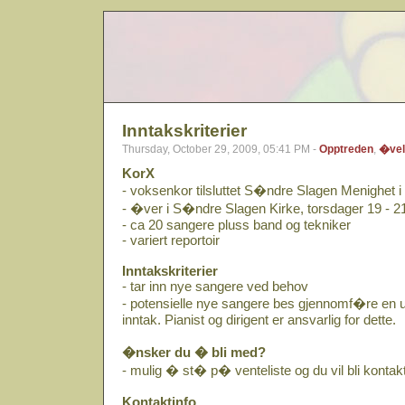
Inntakskriterier
Thursday, October 29, 2009, 05:41 PM -
Opptreden
,
�vel
KorX
- voksenkor tilsluttet S�ndre Slagen Menighet
- �ver i S�ndre Slagen Kirke, torsdager 19 - 2
- ca 20 sangere pluss band og tekniker
- variert reportoir
Inntakskriterier
- tar inn nye sangere ved behov
- potensielle nye sangere bes gjennomf�re en 
inntak. Pianist og dirigent er ansvarlig for dette.
�nsker du � bli med?
- mulig � st� p� venteliste og du vil bli kontakt
Kontaktinfo