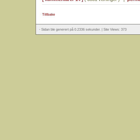
Tillbake
- Sidan ble generert på 0.2336 sekunder. | Site Views: 373