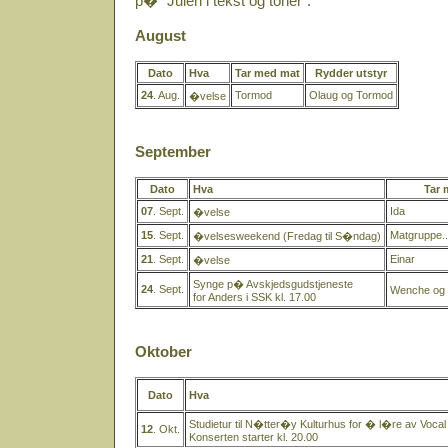
p� "Julen i tekst og toner".
August
Dato
Hva
Tar med mat
Rydder utstyr
24
. Aug.
Tormod
Olaug og Tormod
�velse
September
Dato
Hva
Tar 
07
. Sept.
Ida
�velse
15
. Sept.
Matgruppe..
�velsesweekend (Fredag til S�ndag)
21
. Sept.
Einar
�velse
Synge p� Avskjedsgudstjeneste
24
. Sept.
Wenche og 
for Anders i SSK kl. 17.00
Oktober
Dato
Hva
Studietur til N�tter�y Kulturhus for � l�re av Vocal
12
. Okt.
Konserten starter kl. 20.00