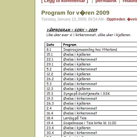
[ Legg til kommentar ]
|
permalink
|
related
Program for v�ren 2009
Tuesday, January 13, 2009, 09:54 AM -
Opptreden
,
�vel