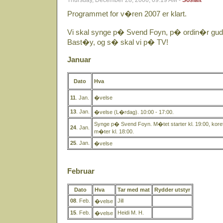
Thursday, December 28, 2006, 09:19 AM -
Sosialt
Programmet for v�ren 2007 er klart.
Vi skal synge p� Svend Foyn, p� ordin�r gud
Bast�y, og s� skal vi p� TV!
Januar
Dato
Hva
11
. Jan.
�velse
13
. Jan.
�velse (L�rdag). 10:00 - 17:00.
Synge p� Svend Foyn. M�tet starter kl. 19:00, kore
24
. Jan.
m�ter kl. 18:00.
25
. Jan.
�velse
Februar
Dato
Hva
Tar med mat
Rydder utstyr
08
. Feb.
Jill
�velse
15
. Feb.
Heidi M. H.
�velse