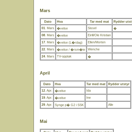
Mars
Dato
Hva
Tar med mat
Rydder utst
01
. Mars
Sissel
�velse
�
08
. Mars
Eirill/Ole Kristian
�velse
17
. Mars
Ellen/Morten
�velse (L�rdag)
22
. Mars
Wenche
�velse / �rsm�te
24
. Mars
TV-opptak
�
April
Dato
Hva
Tar med mat
Rydder utstyr
12
. Apr.
Ida
�velse
19
. Apr.
Ine
�velse
29
. Apr.
Alle
Synge p� G2 i SSK
Mai