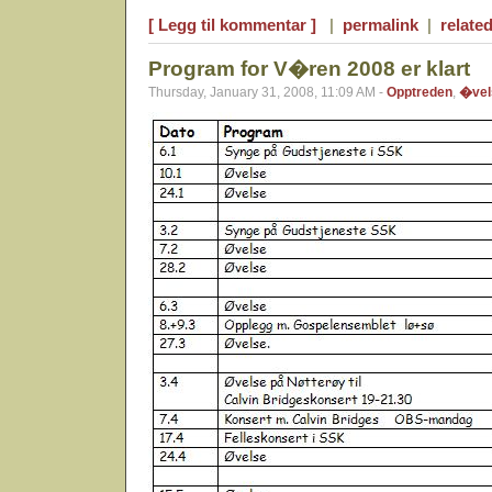
[ Legg til kommentar ]
|
permalink
|
related
Program for V�ren 2008 er klart
Thursday, January 31, 2008, 11:09 AM -
Opptreden
,
�vel