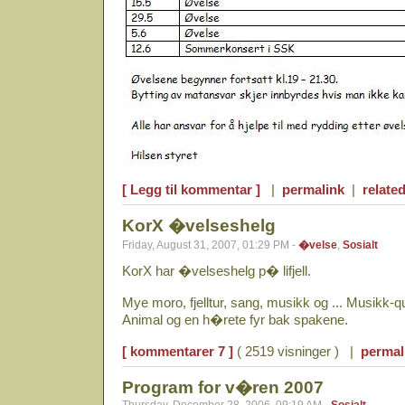
[ Legg til kommentar ]
|
permalink
|
related
KorX �velseshelg
Friday, August 31, 2007, 01:29 PM -
�velse
,
Sosialt
KorX har �velseshelg p� lifjell.
Mye moro, fjelltur, sang, musikk og ... Musikk-
Animal og en h�rete fyr bak spakene.
[ kommentarer 7 ]
( 2519 visninger ) |
permal
Program for v�ren 2007