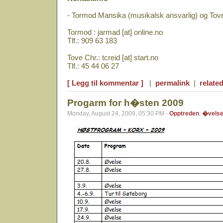
- Tormod Mansika (musikalsk ansvarlig) og Tove 
Tormod : jarmad [at] online.no
Tlf.: 909 63 183
Tove Chr.: tcreid [at] start.no
Tlf.: 45 44 06 27
[ Legg til kommentar ]
|
permalink
|
related
Progarm for h�sten 2009
Monday, August 24, 2009, 05:30 PM -
Opptreden
,
�vels