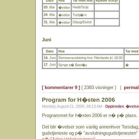
Dato
Hva
Tar med mat
Rydder utstyr
03
. Mai
Heidi/Terje
�velse
24
. Mai.
�velse
Torbj�rn
31
. Mai.
Olaug/Eivind
�velse
Juni
Dato
Hva
Tar med
14
. Juni
Sommeravslutning hos Ytterlands kl. 18.00
17
. Juni
Synge p� Bast�y
�
[ kommentarer 9 ]
( 2383 visninger ) |
permal
Program for H�sten 2006
Monday, August 21, 2006, 09:13 AM -
Opptreden
,
�velse
Programmet for h�sten 2006 er n� p� plass.
Det blir �velser som vanlig annenhver Torsda
gudstjeneste og p� "avslutningsgudstjenesten" 