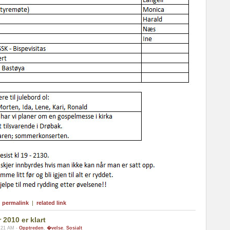
|
permalink
|
related link
2010 er klart
0:21 AM -
Opptreden
,
�velse
,
Sosialt