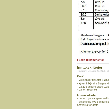
[ Legg til kommentar ]
Inntakskriterier
Thursday, October 29, 2009, 0
KorX
- voksenkor tilsluttet S�
- �ver i S�ndre Slagen Kir
- ca 20 sangere pluss band
- variert reportoir
Inntakskriterier
- tar inn nye sangere ved 
- potensielle nye sangere 
ansvarlig for dette.