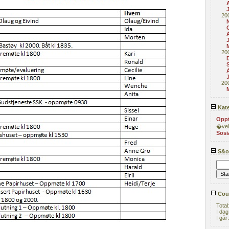
A
20
20
20
Kate
Opp
�vel
Sosi
S&or
Coun
Total
I dag
I går