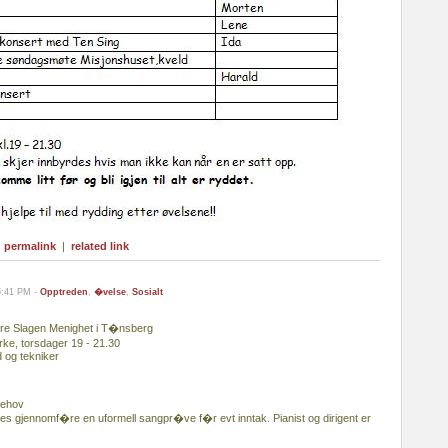
|
permalink
|
related link
5:41 PM -
Opptreden
,
�velse
,
Sosialt
ndre Slagen Menighet i T�nsberg
ke, torsdager 19 - 21.30
 og tekniker
behov
bes gjennomf�re en uformell sangpr�ve f�r evt inntak. Pianist og dirigent er