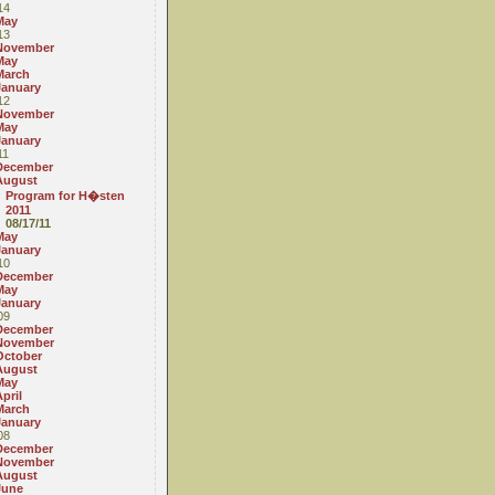
14
May
13
November
May
March
January
12
November
May
January
11
December
August
Program for H�sten
2011
08/17/11
May
January
10
December
May
January
09
December
November
October
August
May
pril
March
January
08
December
November
August
June