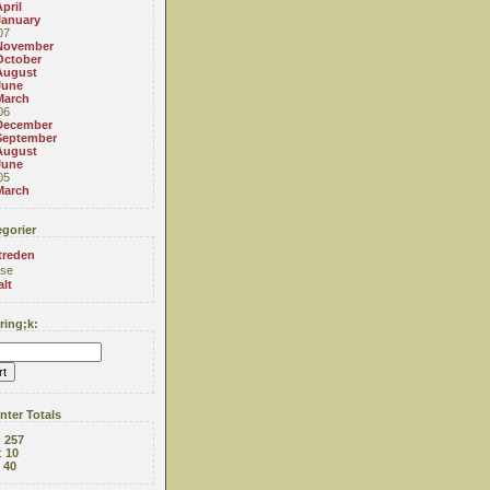
pril
January
07
November
October
August
June
March
06
December
September
August
June
05
March
gorier
treden
se
alt
ing;k:
ter Totals
:
257
:
10
:
40