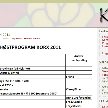
Lenker
n 2011
Fors
02:26 PM -
Opptreden
,
�velse
,
Sosialt
Kont
Prog
Innta
Logg
Om Ko
KorX 
S�nd
T�n
ca 20
og te
Ansv
er T
thoma
Arki
Se P