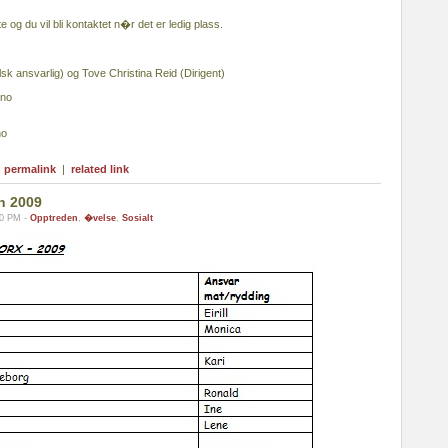
 og du vil bli kontaktet n�r det er ledig plass.
k ansvarlig) og Tove Christina Reid (Dirigent)
.no
no
|
permalink
|
related link
n 2009
30 PM -
Opptreden
,
�velse
,
Sosialt