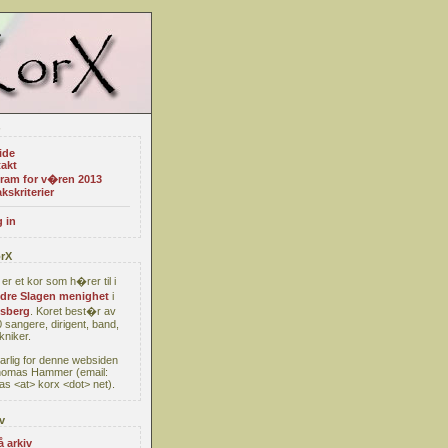
ide
akt
ram for v�ren 2013
kskriterier
 in
rX
er et kor som h�rer til i
re Slagen menighet
i
sberg
. Koret best�r av
 sangere, dirigent, band,
kniker.
arlig for denne websiden
homas Hammer (email:
s <at> korx <dot> net).
v
å arkiv