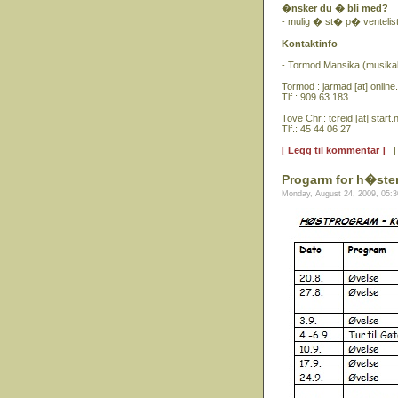
�nsker du � bli med?
- mulig � st� p� venteliste
Kontaktinfo
- Tormod Mansika (musikals
Tormod : jarmad [at] online
Tlf.: 909 63 183
Tove Chr.: tcreid [at] start.
Tlf.: 45 44 06 27
[ Legg til kommentar ]
Progarm for h�ste
Monday, August 24, 2009, 05: