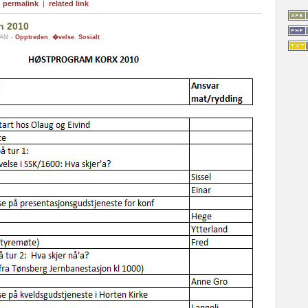
|
permalink
|
related link
n 2010
 AM -
Opptreden
,
�velse
,
Sosialt