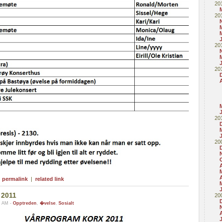
20
20
20
20
20
20
A
|
permalink
|
related link
 2011
20
9 AM -
Opptreden
,
�velse
,
Sosialt