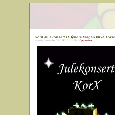
KorX Julekonsert i S�ndre Slagen kirke Torsd
Monday, November 25, 2013, 01:41 PM -
Opptreden