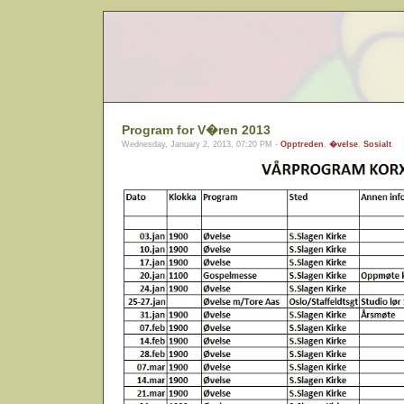
Program for V�ren 2013
Wednesday, January 2, 2013, 07:20 PM -
Opptreden
,
�velse
,
Sosialt