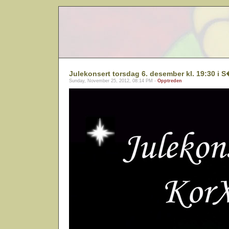
Julekonsert torsdag 6. desember kl. 19:30 i 
Sunday, November 25, 2012, 08:14 PM -
Opptreden