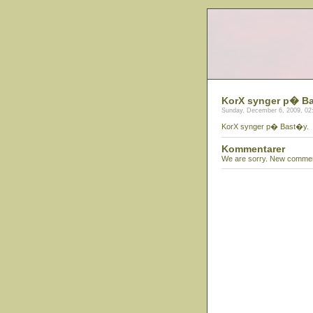
KorX synger p� B
Sunday, December 6, 2009, 02
KorX synger p� Bast�y.
Kommentarer
We are sorry. New comment