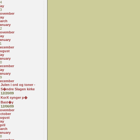
4
ay
3
ovember
ay
arch
anuary
2
ovember
ay
anuary
1
ecember
ugust
ay
anuary
0
ecember
ay
anuary
9
ecember
Julen i ord og toner -
S�ndre Slagen kirke
12/20/09
KorX synger p�
Bast�y
12/06/09
ovember
ctober
ugust
ay
pril
arch
anuary
8