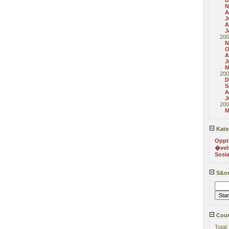
D
N
A
J
A
J
200
N
O
A
J
M
200
D
S
A
J
200
M
Kate
Oppt
�vel
Sosia
S&or
Coun
Total