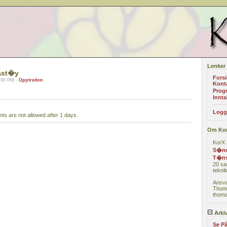
Lenker
ast�y
Fors
:00 PM -
Opptreden
Kont
Prog
Innta
Logg
s are not allowed after 1 days.
Om Ko
KorX 
S�nd
T�ns
20 sa
teknik
Ansva
Thom
thoma
Arki
Se På