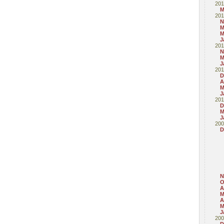
201
M
201
N
M
M
J
201
N
M
J
201
D
A
M
J
201
D
M
J
200
D
N
O
A
M
A
M
J
200