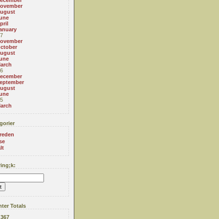
ecember
ovember
ugust
une
pril
anuary
7
ovember
ctober
ugust
une
arch
6
ecember
eptember
ugust
une
5
arch
gorier
reden
se
lt
ing;k:
ter Totals
:
367