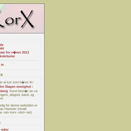
ide
akt
ram for v�ren 2013
kskriterier
 in
rX
er et kor som h�rer til i
re Slagen menighet
i
berg
. Koret best�r av ca
ngere, dirigent, band, og
er.
rlig for denne websiden er
as Hammer (email:
s <at> korx <dot> net).
v
 arkiv