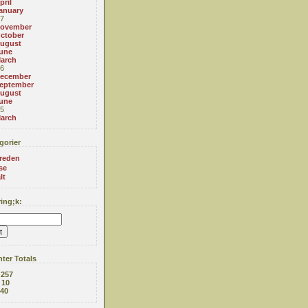
pril
anuary
7
ovember
ctober
ugust
une
arch
6
ecember
eptember
ugust
une
5
arch
gorier
reden
se
lt
ing;k:
ter Totals
:
257
:
10
40