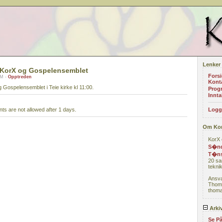
Lenker
KorX og Gospelensemblet
Fors
AM -
Opptreden
Kont
ospelensemblet i Teie kirke kl 11:00.
Prog
Innta
s are not allowed after 1 days.
Logg
Om Ko
KorX 
S�nd
T�ns
20 sa
teknik
Ansva
Thom
thoma
Arki
Se På