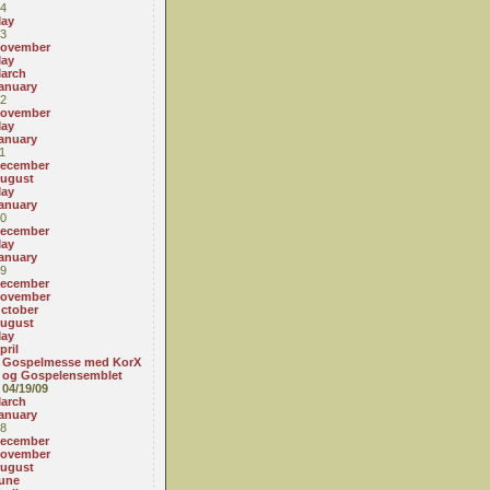
4
ay
3
ovember
ay
arch
anuary
2
ovember
ay
anuary
1
ecember
ugust
ay
anuary
0
ecember
ay
anuary
9
ecember
ovember
ctober
ugust
ay
pril
Gospelmesse med KorX
og Gospelensemblet
04/19/09
arch
anuary
8
ecember
ovember
ugust
une