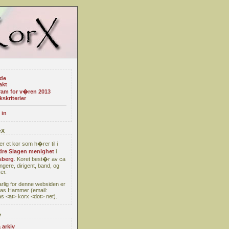
ide
akt
ram for v�ren 2013
kskriterier
 in
rX
er et kor som h�rer til i
re Slagen menighet
i
berg
. Koret best�r av ca
ngere, dirigent, band, og
er.
rlig for denne websiden er
as Hammer (email:
s <at> korx <dot> net).
v
 arkiv