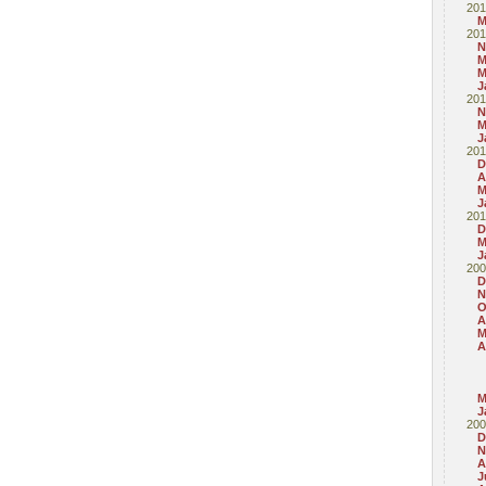
201
M
201
N
M
M
J
201
N
M
J
201
D
A
M
J
201
D
M
J
200
D
N
O
A
M
A
M
J
200
D
N
A
J