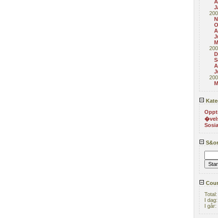
A
J
200
N
O
A
J
M
200
D
S
A
J
200
M
Kate
Oppt
�vel
Sosia
S&or
Coun
Total
I dag
I går: