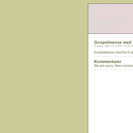
Gospelmesse med 
Sunday, April 19, 2009, 11:00 
Gospelmesse med KorX og G
Kommentarer
We are sorry. New comment