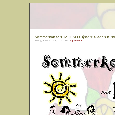
Sommerkonsert 12. juni i S�ndre Slagen Kirk
Friday, June 6, 2008, 11:32 AM -
Opptreden