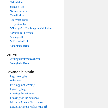
Skinnfell.no
String notes
Swan river crafts
Tekstilheksa
The Warp factor
Tonje Årolilja
Väkerrystä – Dabbling in Nalbinding
Vevstua Bull-Sveen
Vikingsnitt
Vild med uld.dk
Vrangtante Brun
Lenker
Aislings brettchenweberei
Vrangtante Brun
Levende historie
Egge vikinglag
Eldrimner
En blogg om vävning
Høvel og hage
Looking for evidence
Looking for the evidence
Medium Aevum Nidrosiense
Medium Aevum Nidrosiense (fb)