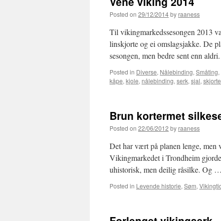
Vene viking 2014
Posted on
29/12/2014
by
raaness
Til vikingmarkedssesongen 2013 var
linskjorte og ei omslagsjakke. De pla
sesongen, men bedre sent enn aldri
Posted in
Diverse
,
Nålebinding
,
Småting
,
kåpe
,
kjole
,
nålebinding
,
serk
,
sjal
,
skjorte
Brun kortermet silkes
Posted on
22/06/2012
by
raaness
Det har vært på planen lenge, men 
Vikingmarkedet i Trondheim gjorde d
uhistorisk, men deilig råsilke. Og 
Posted in
Levende historie
,
Søm
,
Vikingti
Forlenget vikingserk