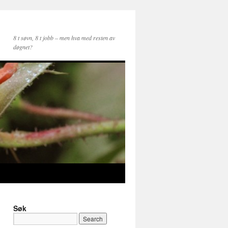
8 t søvn, 8 t jobb – men hva med resten av
døgnet?
Søk