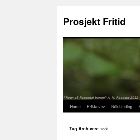
Prosjekt Fritid
Home
Brikkevev
Nålebinding
Skip
to
serk
Tag Archives:
content