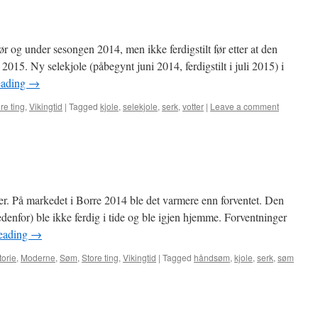
r og under sesongen 2014, men ikke ferdigstilt før etter at den
 2015. Ny selekjole (påbegynt juni 2014, ferdigstilt i juli 2015) i
eading
→
re ting
,
Vikingtid
|
Tagged
kjole
,
selekjole
,
serk
,
votter
|
Leave a comment
ter. På markedet i Borre 2014 ble det varmere enn forventet. Den
edenfor) ble ikke ferdig i tide og ble igjen hjemme. Forventninger
reading
→
torie
,
Moderne
,
Søm
,
Store ting
,
Vikingtid
|
Tagged
håndsøm
,
kjole
,
serk
,
søm