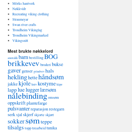
Mörks hantverk
Nøkkvidr
Recreating viking clothing
Straumeyar
Swan river crafts
Trondheim Vikinglag
Trondheim Vikingmarked
Vikingsnitt
Mest brukte nøkkelord
BOG
barn
bestilling
anorakk
brikkevev
bukse
broderi
gaver
hals
genser
grindvev
håndsøm
hekling
hette
kjole
kostyme
jakke
kniv
kåpe
lue
lugger
lærsøm
lapp
nålebinding
omsøm
oppskrift
plantefarge
pulsvanter
reparasjon
restegarn
serk
skjerf
sjal
skjorte
skjørt
søm
sokker
teppe
tilsalgs
tunika
topp
trearbeid