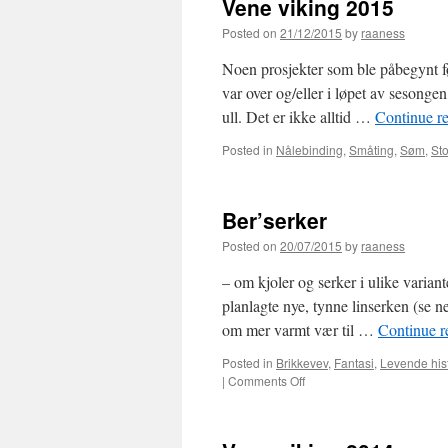
Vene viking 2015
Posted on
21/12/2015
by
raaness
Noen prosjekter som ble påbegynt fø
var over og/eller i løpet av sesongen
ull. Det er ikke alltid …
Continue r
Posted in
Nålebinding
,
Småting
,
Søm
,
Sto
Ber’serker
Posted on
20/07/2015
by
raaness
– om kjoler og serker i ulike varian
planlagte nye, tynne linserken (se n
om mer varmt vær til …
Continue 
Posted in
Brikkevev
,
Fantasi
,
Levende his
|
Comments Off
on
Ber’serker