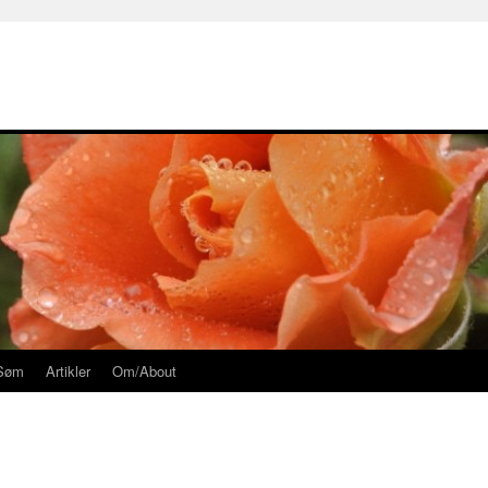
Søm
Artikler
Om/About