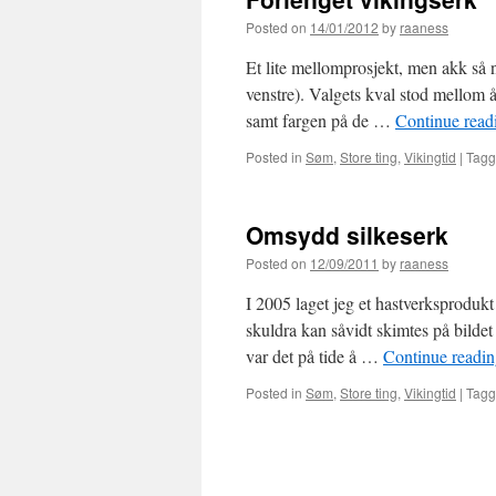
Posted on
14/01/2012
by
raaness
Et lite mellomprosjekt, men akk så nø
venstre). Valgets kval stod mellom å 
samt fargen på de …
Continue rea
Posted in
Søm
,
Store ting
,
Vikingtid
|
Tag
Omsydd silkeserk
Posted on
12/09/2011
by
raaness
I 2005 laget jeg et hastverksproduk
skuldra kan såvidt skimtes på bildet 
var det på tide å …
Continue readi
Posted in
Søm
,
Store ting
,
Vikingtid
|
Tag