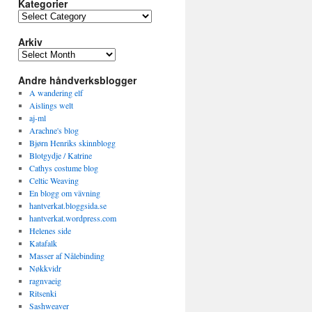
Kategorier
K
a
Arkiv
t
e
A
g
r
o
Andre håndverksblogger
k
r
i
A wandering elf
i
v
Aislings welt
e
aj-ml
r
Arachne's blog
Bjørn Henriks skinnblogg
Blotgydje / Katrine
Cathys costume blog
Celtic Weaving
En blogg om vävning
hantverkat.bloggsida.se
hantverkat.wordpress.com
Helenes side
Katafalk
Masser af Nålebinding
Nøkkvidr
ragnvaeig
Ritsenki
Sashweaver