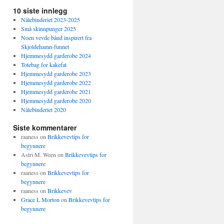
10 siste innlegg
Nålebinderiet 2023-2025
Små skinnpunger 2025
Noen vevde bånd inspirert fra
Skjoldehamn-funnet
Hjemmesydd garderobe 2024
Totebag for kakefat
Hjemmesydd garderobe 2023
Hjemmesydd garderobe 2022
Hjemmesydd garderobe 2021
Hjemmesydd garderobe 2020
Nålebinderiet 2020
Siste kommentarer
raaness
on
Brikkevevtips for
begynnere
Astri M. Ween
on
Brikkevevtips for
begynnere
raaness
on
Brikkevevtips for
begynnere
raaness
on
Brikkevev
Grace L Morton
on
Brikkevevtips for
begynnere