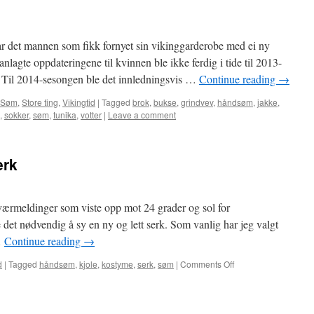
 det mannen som fikk fornyet sin vikinggarderobe med ei ny
nlagte oppdateringene til kvinnen ble ikke ferdig i tide til 2013-
. Til 2014-sesongen ble det innledningsvis …
Continue reading
→
Søm
,
Store ting
,
Vikingtid
|
Tagged
brok
,
bukse
,
grindvev
,
håndsøm
,
jakke
,
,
sokker
,
søm
,
tunika
,
votter
|
Leave a comment
erk
værmeldinger som viste opp mot 24 grader og sol for
et nødvendig å sy en ny og lett serk. Som vanlig har jeg valgt
…
Continue reading
→
d
|
Tagged
håndsøm
,
kjole
,
kostyme
,
serk
,
søm
|
Comments Off
on
Brun
kortermet
silkeserk