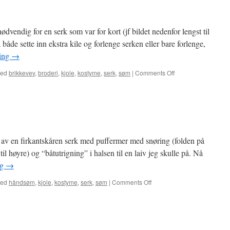
dvendig for en serk som var for kort (jf bildet nedenfor lengst til
både sette inn ekstra kile og forlenge serken eller bare forlenge,
ding
→
ged
brikkevev
,
broderi
,
kjole
,
kostyme
,
serk
,
søm
|
Comments Off
on
Forlenget
vikingserk
t av en firkantskåren serk med puffermer med snøring (folden på
til høyre) og “båtutrigning” i halsen til en laiv jeg skulle på. Nå
ng
→
ged
håndsøm
,
kjole
,
kostyme
,
serk
,
søm
|
Comments Off
on
Omsydd
silkeserk