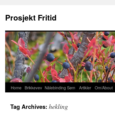
Prosjekt Fritid
Home
Brikkevev
Nålebinding
Søm
Artikler
Om/About
Skip
to
hekling
Tag Archives:
content