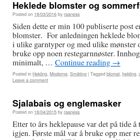
Heklede blomster og sommerf
Posted on
18/03/2016
by
raaness
Siden dette er min 100 publiserte post e
blomster. For anledningen heklede bl
i ulike garntyper og med ulike mønster
bruke opp noen restegarnnøster. Innhog
minimalt, …
Continue reading
→
Posted in
Hekling
,
Moderne
,
Småting
|
Tagged
blomst
,
hekling
,
Leave a comment
Sjalabais og englemasker
Posted on
18/04/2015
by
raaness
Etter to års heklepause var det på tide 
igjen. Første mål var å bruke opp mer re