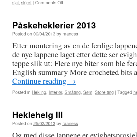
sjal
,
skjerf
|
Comments Off
on
Netting-
sjal-
usi
Påskeheklerier 2013
Posted on
06/04/2013
by
raaness
Etter montering av en de ferdige lappen
de nye lappene laget etter dette ser evigh
teppe slik ut: Flere nye biter som ble fer
English summary More crocheted bits a
Continue reading
→
Posted in
Hekling
,
Interiør
,
Småting
,
Søm
,
Store ting
|
Tagged
h
Heklehelg III
Posted on
25/02/2013
by
raaness
Og med disse lappene er evighetsprosje