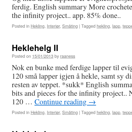
ferdig. English summary More crocheted
the infinity project.. app. 85% done..
Posted in
Hekling
,
Interiør
,
Småting
|
Tagged
hekling
,
lapp
,
tepp
Heklehelg II
Posted on
15/01/2013
by
raaness
Nok en bunke med ferdige lapper til evi
120 små lapper igjen å hekle, samt sy 
resten av teppet. *sukk* English summ
bits and pieces for the infinity project.. 
120 …
Continue reading
→
Posted in
Hekling
,
Interiør
,
Småting
|
Tagged
hekling
,
lapp
,
tepp