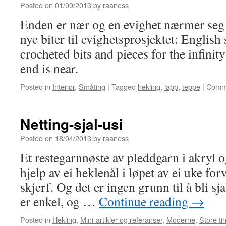
Posted on
01/09/2013
by
raaness
Enden er nær og en evighet nærmer seg s
nye biter til evighetsprosjektet: Engli
crocheted bits and pieces for the infinity 
end is near.
Posted in
Interiør
,
Småting
|
Tagged
hekling
,
lapp
,
teppe
|
Comme
Netting-sjal-usi
Posted on
18/04/2013
by
raaness
Et restegarnnøste av pleddgarn i akryl o
hjelp av ei heklenål i løpet av ei uke forva
skjerf. Og det er ingen grunn til å bli sj
er enkel, og …
Continue reading
→
Posted in
Hekling
,
Mini-artikler og referanser
,
Moderne
,
Store ti