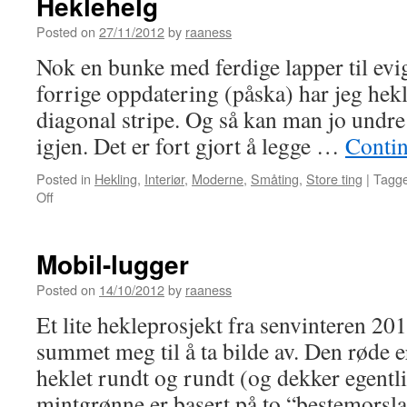
Heklehelg
Posted on
27/11/2012
by
raaness
Nok en bunke med ferdige lapper til evi
forrige oppdatering (påska) har jeg hekl
diagonal stripe. Og så kan man jo undr
igjen. Det er fort gjort å legge …
Conti
Posted in
Hekling
,
Interiør
,
Moderne
,
Småting
,
Store ting
|
Tagg
Off
on
Heklehelg
Mobil-lugger
Posted on
14/10/2012
by
raaness
Et lite hekleprosjekt fra senvinteren 201
summet meg til å ta bilde av. Den røde e
heklet rundt og rundt (og dekker egentl
mintgrønne er basert på to “bestemors