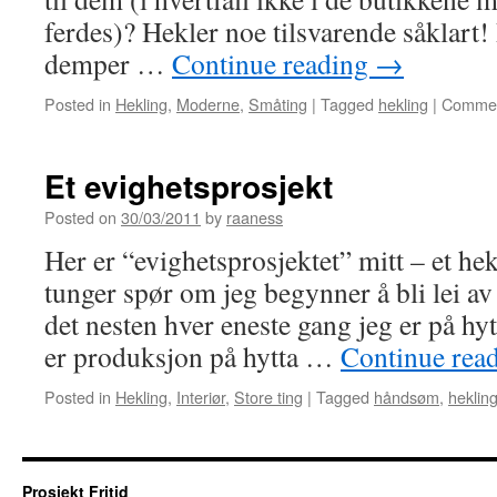
ferdes)? Hekler noe tilsvarende såklart
demper …
Continue reading
→
Posted in
Hekling
,
Moderne
,
Småting
|
Tagged
hekling
|
Commen
Et evighetsprosjekt
Posted on
30/03/2011
by
raaness
Her er “evighetsprosjektet” mitt – et hek
tunger spør om jeg begynner å bli lei av 
det nesten hver eneste gang jeg er på hy
er produksjon på hytta …
Continue rea
Posted in
Hekling
,
Interiør
,
Store ting
|
Tagged
håndsøm
,
heklin
Prosjekt Fritid