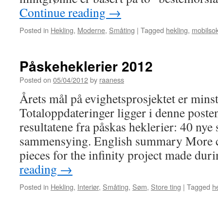
Continue reading
→
Posted in
Hekling
,
Moderne
,
Småting
|
Tagged
hekling
,
mobilso
Påskeheklerier 2012
Posted on
05/04/2012
by
raaness
Årets mål på evighetsprosjektet er minst 
Totaloppdateringer ligger i denne posten
resultatene fra påskas heklerier: 40 nye 
sammensying. English summary More cr
pieces for the infinity project made du
reading
→
Posted in
Hekling
,
Interiør
,
Småting
,
Søm
,
Store ting
|
Tagged
h