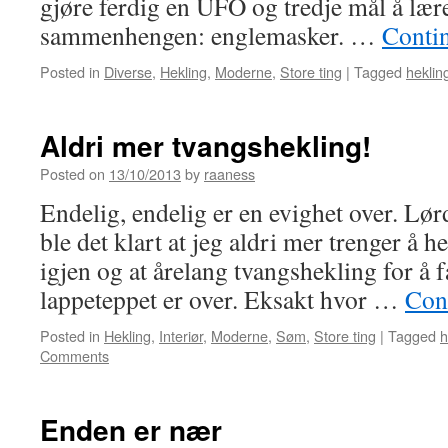
gjøre ferdig en UFO og tredje mål å lære
sammenhengen: englemasker. …
Conti
Posted in
Diverse
,
Hekling
,
Moderne
,
Store ting
|
Tagged
heklin
Aldri mer tvangshekling!
Posted on
13/10/2013
by
raaness
Endelig, endelig er en evighet over. Lø
ble det klart at jeg aldri mer trenger å h
igjen og at årelang tvangshekling for å 
lappeteppet er over. Eksakt hvor …
Con
Posted in
Hekling
,
Interiør
,
Moderne
,
Søm
,
Store ting
|
Tagged
h
Comments
Enden er nær