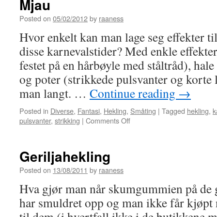
Mjau
Posted on
05/02/2012
by
raaness
Hvor enkelt kan man lage seg effekter til
disse karnevalstider? Med enkle effekte
festet på en hårbøyle med ståltråd), hale
og poter (strikkede pulsvanter og kort
man langt. …
Continue reading
→
Posted in
Diverse
,
Fantasi
,
Hekling
,
Småting
|
Tagged
hekling
,
k
pulsvanter
,
strikking
|
Comments Off
on
Mjau
Geriljahekling
Posted on
13/08/2011
by
raaness
Hva gjør man når skumgummien på de 
har smuldret opp og man ikke får kjøp
til dem (i hvertfall ikke i de butikkene 