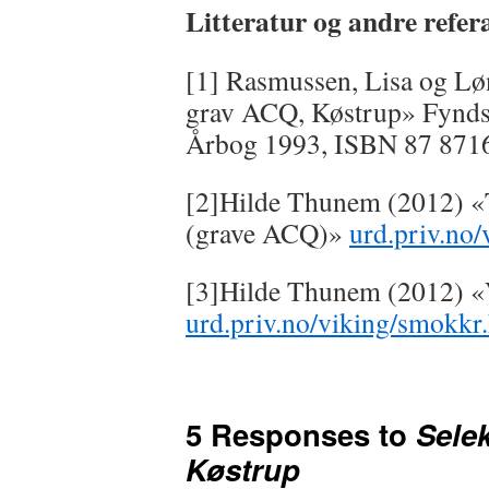
Litteratur og andre refer
[1] Rasmussen, Lisa og Lø
grav ACQ, Køstrup» Fynds
Årbog 1993, ISBN 87 87162
[2]Hilde Thunem (2012) «
(grave ACQ)»
urd.priv.no/
[3]Hilde Thunem (2012) «
urd.priv.no/viking/smokkr
5 Responses to
Selek
Køstrup