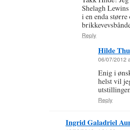
Shelagh Lewins 
i en enda større
brikkevevsbåndet
Reply
Hilde Th
06/07/2012 a
Enig i øns
helst vil j
utstilling
Reply
Ingrid Galadriel Au