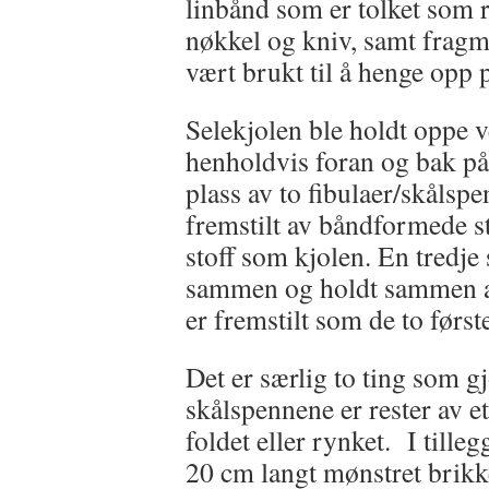
linbånd som er tolket som 
nøkkel og kniv, samt fragm
vært brukt til å henge opp
Selekjolen ble holdt oppe ve
henholdvis foran og bak på 
plass av to fibulaer/skålspe
fremstilt av båndformede st
stoff som kjolen. En tredje s
sammen og holdt sammen av
er fremstilt som de to først
Det er særlig to ting som g
skålspennene er rester av et
foldet eller rynket. I tille
20 cm langt mønstret brikk