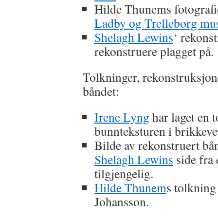
Hilde Thunems fotografi
Ladby og Trelleborg mu
Shelagh Lewins
‘ rekons
rekonstruere plagget på.
Tolkninger, rekonstruksjone
båndet:
Irene Lyng
har laget en 
bunnteksturen i brikkeve
Bilde av rekonstruert 
Shelagh Lewins
side fra 
tilgjengelig.
Hilde Thunem
s tolkning
Johansson.