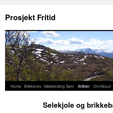
Prosjekt Fritid
Home
Brikkevev
Nålebinding
Søm
Artikler
Om/About
Skip
to
Selekjole og brikkeb
content