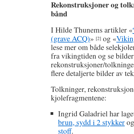
Rekonstruksjoner og tolk
bånd
I Hilde Thunems artikler «
(grave ACQ)
»
og «
Vikin
[2]
lese mer om både selekjole
fra vikingtiden og se bilder
rekonstruksjoner/tolkninger
flere detaljerte bilder av 
Tolkninger, rekonstruksjone
kjolefragmentene:
Ingrid Galadriel har lage
brun, sydd i 2 stykker
o
stoff
.