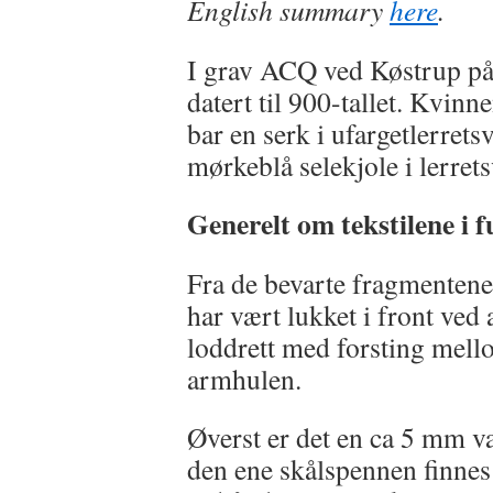
English summary
here
.
I grav ACQ ved Køstrup på 
datert til 900-tallet. Kvin
bar en serk i ufargetlerret
mørkeblå selekjole i lerret
Generelt om tekstilene i 
Fra de bevarte fragmentene
har vært lukket i front ve
loddrett med forsting mel
armhulen.
Øverst er det en ca 5 mm v
den ene skålspennen finnes 