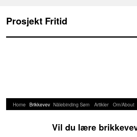
Prosjekt Fritid
Home
Brikkevev
Nålebinding
Søm
Artikler
Om/About
Skip
to
Vil du lære brikkeve
content