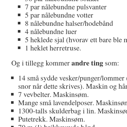
7 par nålebundne pulsvanter
5 par nålebundne votter
8 nålebundne halser/hodebånd
4 nålebundne luer
5 heklede sjal (hvorav ett bare ble 
1 heklet herretruse.
andre ting
Og i tillegg kommer
som:
14 små sydde vesker/punger/lommer 
snor når dette skrives). Maskin og h
7 vevbelter. Maskinsøm.
Mange små lavendelposer. Maskinsø
1300-talls skulderbag i lin. Maskins
Putetrekk. Maskinsøm.