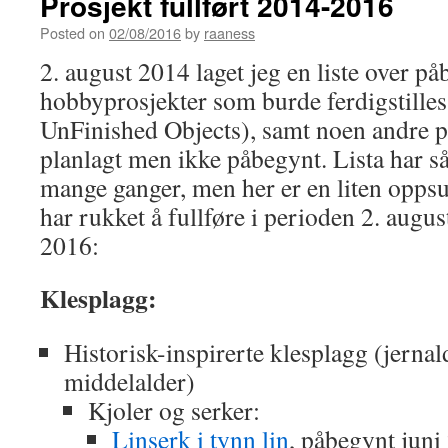
Prosjekt fullført 2014-2016
Posted on
02/08/2016
by
raaness
2. august 2014 laget jeg en liste over p
hobbyprosjekter som burde ferdigstille
UnFinished Objects), samt noen andre p
planlagt men ikke påbegynt. Lista har så 
mange ganger, men her er en liten opps
har rukket å fullføre i perioden 2. augus
2016:
Klesplagg:
Historisk-inspirerte klesplagg (jernal
middelalder)
Kjoler og serker:
Linserk i tynn lin
, påbegynt juni 