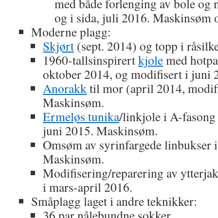
med både forlenging av bole og 
og i sida, juli 2016. Maskinsøm
Moderne plagg:
Skjørt
(sept. 2014) og topp i råsil
1960-tallsinspirert
kjole
med hotpan
oktober 2014, og modifisert i jun
Anorakk
til mor (april 2014, modif
Maskinsøm.
Ermeløs tunika
/linkjole i A-fasong 
juni 2015. Maskinsøm.
Omsøm av syrinfargede linbukser i
Maskinsøm.
Modifisering/reparering av ytterj
i mars-april 2016.
Småplagg laget i andre teknikker:
36 par nålebundne sokker