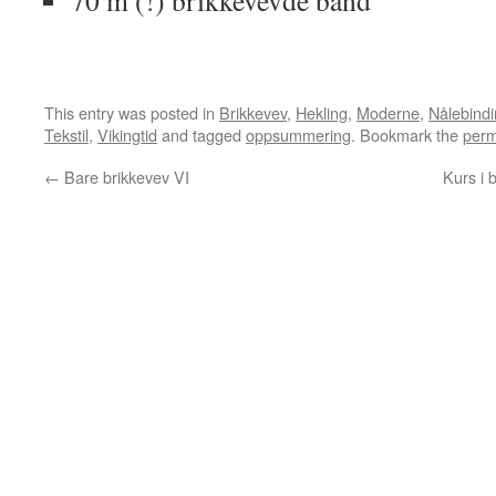
70 m (!) brikkevevde bånd
This entry was posted in
Brikkevev
,
Hekling
,
Moderne
,
Nålebind
Tekstil
,
Vikingtid
and tagged
oppsummering
. Bookmark the
perm
←
Bare brikkevev VI
Kurs i 