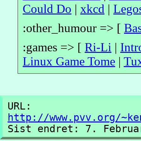
Could Do
|
xkcd
|
Legos
:other_humour => [
Ba
:games => [
Ri-Li
|
Intr
Linux Game Tome
|
Tu
URL:
http://www.pvv.org/~ke
Sist endret: 7. Februa