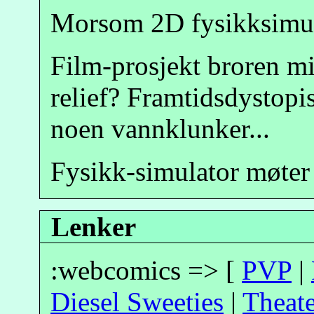
Morsom 2D fysikksimul
Film-prosjekt broren m
relief? Framtidsdystop
noen vannklunker...
Fysikk-simulator møter
Lenker
:webcomics => [
PVP
|
Diesel Sweeties
|
Theat