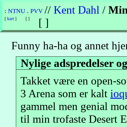
//
Kent Dahl
/
Min
:
NTNU
.
PVV
[
kart
]
[ ]
[ ]
Funny ha-ha og annet hje
Nylige adspredelser o
Takket være en open-so
3 Arena som er kalt
ioq
gammel men genial mo
til min trofaste Desert E