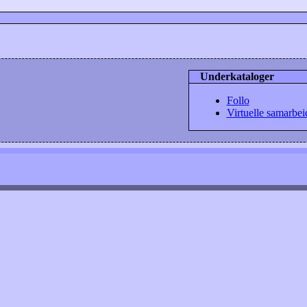
Underkataloger
Follo
Virtuelle samarbei